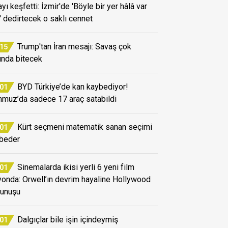
yı keşfetti: İzmir'de 'Böyle bir yer hâlâ var
' dedirtecek o saklı cennet
Trump'tan İran mesajı: Savaş çok
:15
ında bitecek
BYD Türkiye’de kan kaybediyor!
:01
muz’da sadece 17 araç satabildi
Kürt seçmeni matematik sanan seçimi
:01
beder
Sinemalarda ikisi yerli 6 yeni film
:01
yonda: Orwell’ın devrim hayaline Hollywood
unuşu
Dalgıçlar bile işin içindeymiş
:01