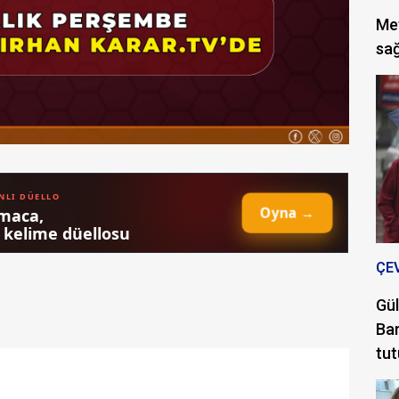
Met
sağ
ÇE
Gül
Bar
tut