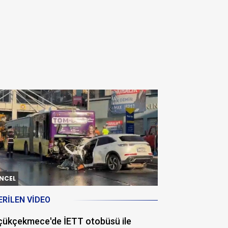
NCEL
ERILEN VIDEO
çükçekmece'de İETT otobüsü ile