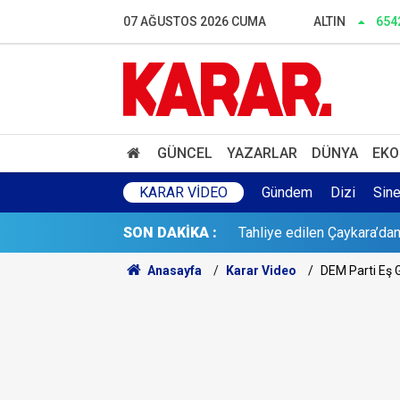
Poyraz lezzetine lezzet ka
07 AĞUSTOS 2026 CUMA
ALTIN
654
Herkes Çeşme'ye akın ederk
Dalgıçlar bile işin içindey
SONAR anketinde Yeni Parti 
GÜNCEL
YAZARLAR
DÜNYA
EKO
Tahliye edilen Çaykara’dan
KARAR VIDEO
Gündem
Dizi
Sin
SON DAKİKA :
Cezayir demiryolu tekeri 
Anasayfa
Karar Video
DEM Parti Eş 
Günaydın YENİ Parti Artvin
Çerçeve yasa sonrası Diyan