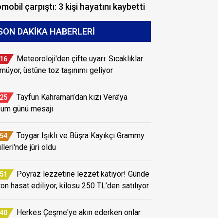
mobil çarpıştı: 3 kişi hayatını kaybetti
SON DAKIKA HABERLERI
Meteoroloji'den çifte uyarı: Sıcaklıklar
:16
müyor, üstüne toz taşınımı geliyor
Tayfun Kahraman’dan kızı Vera’ya
:25
um günü mesajı
Toygar Işıklı ve Büşra Kayıkçı Grammy
:54
leri'nde jüri oldu
Poyraz lezzetine lezzet katıyor! Günde
:51
ton hasat ediliyor, kilosu 250 TL’den satılıyor
Herkes Çeşme'ye akın ederken onlar
:40