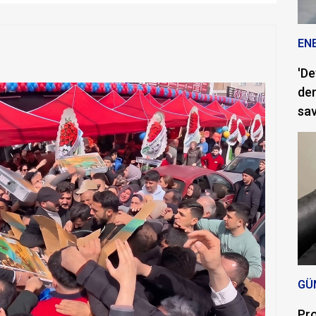
EN
'De
dem
sav
GÜ
Pro