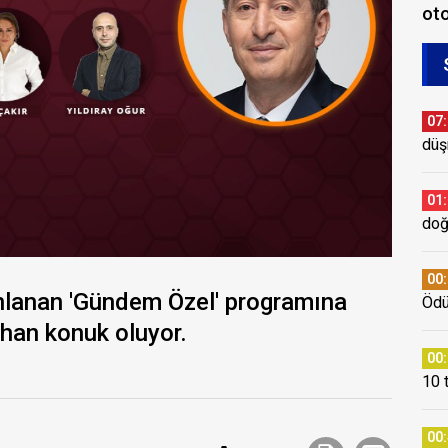
oto
07
düş
01
doğ
00
nlanan 'Gündem Özel' programına
Ödül
rhan konuk oluyor.
00
10 
00