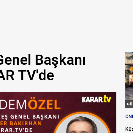
Genel Başkanı
AR TV'de
GÜ
ÖN
Kü