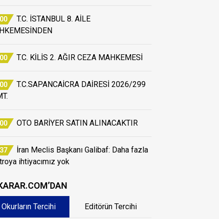
T.C. İSTANBUL 8. AİLE
:00
HKEMESİNDEN
T.C. KİLİS 2. AĞIR CEZA MAHKEMESİ
:00
T.C.SAPANCAİCRA DAİRESİ 2026/299
:00
T.
OTO BARİYER SATIN ALINACAKTIR
:00
İran Meclis Başkanı Galibaf: Daha fazla
:37
atroya ihtiyacımız yok
KARAR.COM’DAN
Okurların Tercihi
Editörün Tercihi