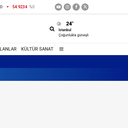
RO
54.9234
%0
dirtecek o saklı cennet
24°
İstanbul
Çoğunlukla güneşli
İLANLAR
KÜLTÜR SANAT
izimdir