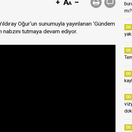
bura
mı?
 Yıldıray Oğur'un sunumuyla yayınlanan 'Gündem
00
n nabzını tutmaya devam ediyor.
yak
00
Tem
00
kay
00
viz
dok
00