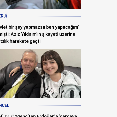
ERJI
vlet bir şey yapmazsa ben yapacağım'
işti: Aziz Yıldırım'ın şikayeti üzerine
cılık harekete geçti
NCEL
f. Dr. Özgenç’ten Erdoğan’a ‘çerçeve