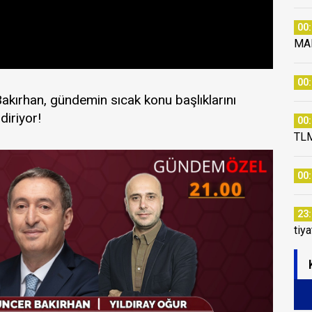
00
MA
00
kırhan, gündemin sıcak konu başlıklarını
iriyor!
00
TLM
00
23
tiy