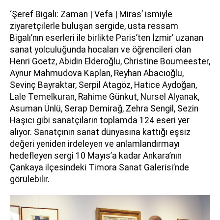
‘Şeref Bigalı: Zaman | Vefa | Miras’ ismiyle
ziyaretçilerle buluşan sergide, usta ressam
Bigalı’nın eserleri ile birlikte Paris’ten İzmir’ uzanan
sanat yolculuğunda hocaları ve öğrencileri olan
Henri Goetz, Abidin Elderoğlu, Christine Boumeester,
Aynur Mahmudova Kaplan, Reyhan Abacıoğlu,
Sevinç Bayraktar, Serpil Atagöz, Hatice Aydoğan,
Lale Temelkuran, Rahime Günkut, Nursel Alyanak,
Asuman Ünlü, Serap Demirağ, Zehra Sengil, Sezin
Haşıcı gibi sanatçıların toplamda 124 eseri yer
alıyor. Sanatçının sanat dünyasına kattığı eşsiz
değeri yeniden irdeleyen ve anlamlandırmayı
hedefleyen sergi 10 Mayıs’a kadar Ankara’nın
Çankaya ilçesindeki Timora Sanat Galerisi’nde
görülebilir.