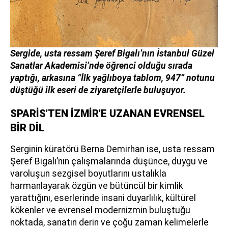
Sergide, usta ressam Şeref Bigalı’nın İstanbul Güzel
Sanatlar Akademisi’nde öğrenci olduğu sırada
yaptığı, arkasına “İlk yağlıboya tablom, 947” notunu
düştüğü ilk eseri de ziyaretçilerle buluşuyor.
SPARİS’TEN İZMİR’E UZANAN EVRENSEL
BİR DİL
Serginin küratörü Berna Demirhan ise, usta ressam
Şeref Bigalı’nın çalışmalarında düşünce, duygu ve
varoluşun sezgisel boyutlarını ustalıkla
harmanlayarak özgün ve bütüncül bir kimlik
yarattığını, eserlerinde insani duyarlılık, kültürel
kökenler ve evrensel modernizmin buluştuğu
noktada, sanatın derin ve çoğu zaman kelimelerle