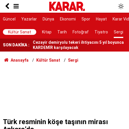
AK Parti ile fark 4 puanı aştı
Tahliye edilen Çaykara’dan ilk açıklama: İçimiz
Güncel
Yazarlar
Dünya
Ekonomi
Spor
Hayat
Karar Vi
buruk
Cezayir demiryolu tekeri ihtiyacını 5 yıl boyunca
Kültür Sanat
Kitap
Tarih
Fotoğraf
Tiyatro
Sergi
KARDEMİR karşılayacak
SON DAKİKA :
Ferman padişahınsa meydanlar bizimdir
Farklılıklarımız bizi yekvücut kılacak
Anasayfa
Kültür Sanat
Sergi
Dışarıda nefes alınamıyor ama buraya giren
mont arıyor
Bir vatan vazifesi
Kasım ayında başlıyor: Otobüsler Kocaeli,
Sakarya, Düzce, Bolu'da durmayacak
Veli Ağbaba’nın ağabeyi Hür Ağbaba tutuklandı
Türk resminin köşe taşının mirası