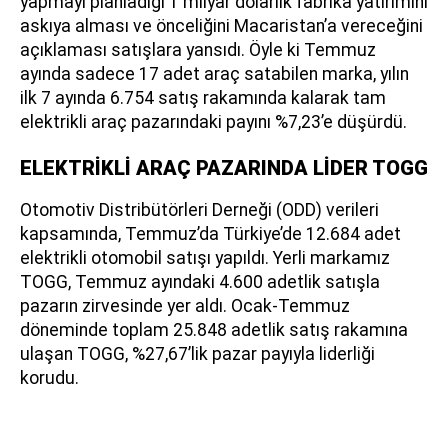
yapmayı planladığı 1 milyar dolarlık fabrika yatırımını
askıya alması ve önceliğini Macaristan’a vereceğini
açıklaması satışlara yansıdı. Öyle ki Temmuz
ayında sadece 17 adet araç satabilen marka, yılın
ilk 7 ayında 6.754 satış rakamında kalarak tam
elektrikli araç pazarındaki payını %7,23’e düşürdü.
ELEKTRİKLİ ARAÇ PAZARINDA LİDER TOGG
Otomotiv Distribütörleri Derneği (ODD) verileri
kapsamında, Temmuz’da Türkiye’de 12.684 adet
elektrikli otomobil satışı yapıldı. Yerli markamız
TOGG, Temmuz ayındaki 4.600 adetlik satışla
pazarın zirvesinde yer aldı. Ocak-Temmuz
döneminde toplam 25.848 adetlik satış rakamına
ulaşan TOGG, %27,67’lik pazar payıyla liderliği
korudu.