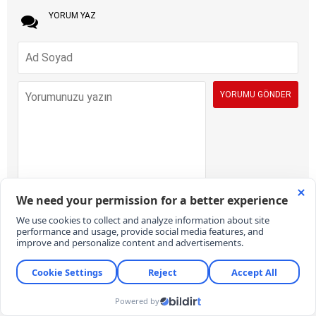
YORUM YAZ
İÇERİK VE ONAY KURALLARI:
KARAR Gazetesi yorum sütunları ifade
hürriyetinin kullanımı için vardır. Sayfalarımız, temel insan haklarına,
hukuka, inanca ve farklı fikirlere saygı temelinde ve demokratik
değerler çerçevesinde yazılan yorumlara açıktır. Yorumların içerik ve
imla kalitesi gazete kadar okurların da sorumluluğundadır. Hakaret,
küfür, rencide edici cümleler veya imalar, imla kuralları ile yazılmamış,
Türkçe karakter kullanılmayan ve büyük harflerle yazılmış yorumlar
içeriğine bakılmaksızın onaylanmamaktadır. Özensizce belirlenmiş
kullanıcı adlarıyla gönderilen veya haber ve yazının bağlamının