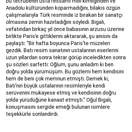
bu tecrübenin usta ressamı milli kimliğinden ve
Anadolu kültüründen koparmadığını, bilakis özgün
çalışmalarıyla Türk resminde iz bırakan bir sanatçı
olmasına zemin hazırladığını söyledi. Bigalı,
vefatından birkaç yıl önce babasının arzusu üzerine
birlikte Paris’e gittiklerini aktararak, şu anısını da
paylaştı: “Bir hafta boyunca Paris’te müzeleri
gezdik. Batı resim sanatının ustalarının eserlerini
uzun yıllardan sonra tekrar görüp inceledikten sonra
şu sözleri sarfetti: Oğlum, şunu anladım ki ben
doğru yolda yürümüşüm. Bu gözlemi hem kendisini
hem de beni çok memnun etmişti. Demek ki,
Batı’nın büyük ustalarının resimleriyle kendi
serüvenini mukayese etmiş ve kendisinin doğru
yolda yürüdüğüne kanaat etmişti.” Oğul Bigalı,
konuşmasını sergide emeği bulunan isimlere
teşekkürle sonlandırdı.