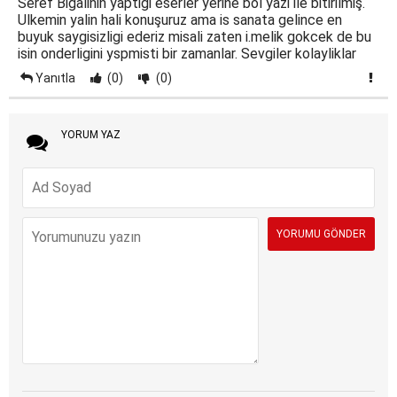
Seref Bigalinin yaptigi eserler yerine bol yazi ile bitirilmiş.
Ulkemin yalin hali konuşuruz ama is sanata gelince en
buyuk saygisizligi ederiz misali zaten i.melik gokcek de bu
isin onderligini yspmisti bir zamanlar. Sevgiler kolayliklar
Yanıtla
(0)
(0)
YORUM YAZ