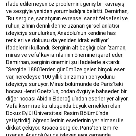
ifade edilemeyen öz problemini, geniş bir kavrayış
ve sezgiyle yeniden yorumladığını belirtti. Demirhan,
“Bu sergide, sanatçının evrensel sanat felsefesi ve
ruhun, zihnin derinliklerine uzanan şiirsel anlatısı
izleyiciye sunulurken, Anadolu’nun kendine has
renkleri ve dokusu da yeniden idrak ediliyor”
ifadelerini kullandı. Serginin alt başlığı olan ‘zaman,
miras ve vefa’ kavramlarının önemine işaret eden
Demirhan, serginin önemini şu ifadelerle aktardı:
“Sergide 1880’lerden günümüze gelen birçok eser
var, neredeyse 100 yıllık bir zaman periyodunu
izleyiciye sunuyor. Miras bölümünde de Paris’teki
hocası Henri Goetz’un, ondan övgüyle bahseden bir
diğer hocası Abidin Elderoğlu’ndan eserler yer alıyor.
Vefa kısmı ise kuruluşunda büyük emekleri olan
Dokuz Eylül Üniversitesi Resim Bölümü’nde
yetiştirdiği öğrencilerinin eserlerinin yer alması ile
dikkat çekiyor. Kısaca sergide, Paris’ten İzmir’e
uzanan, Anadolu’yu da işleyen aynı zamanda