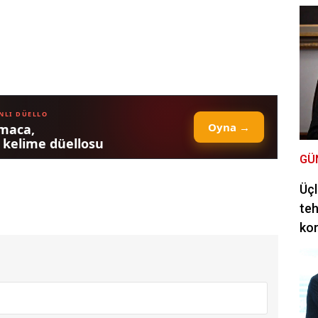
GÜ
Üçl
teh
ko