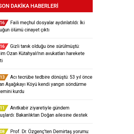
SON DAKIKA HABERLERI
Faili meçhul dosyalar aydınlatıldı: İki
:16
uğun ölümü cinayet çıktı
Gizli tanık olduğu öne sürülmüştü:
:16
im Ozan Kütahyalı'nın avukatları harekete
ti
Acı tecrübe tedbire dönüştü: 53 yıl önce
:13
an Aşağıkayı Köyü kendi yangın söndürme
temini kurdu
Anıtkabir ziyaretiyle gündem
:11
uşlardı: Bakanlıktan Doğan ailesine destek
Prof. Dr. Özgenç’ten Demirtaş yorumu:
:08