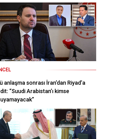
NCEL
ü anlaşma sonrası İran’dan Riyad’a
dit: “Suudi Arabistan’ı kimse
ruyamayacak”