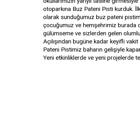
okullarımızın yarıyıl tatiline girmesiy
otoparkına Buz Pateni Pisti kurduk. İl
olarak sunduğumuz buz pateni pistimi
çocuğumuz ve hemşehrimiz burada doy
gülümseme ve sizlerden gelen olumlu ge
Açılışından bugüne kadar keyifli vakit g
Pateni Pistimiz baharın gelişiyle kapa
Yeni etkinliklerde ve yeni projelerde 