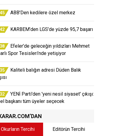
ABB’Den kedilere özel merkez
:45
KARBEM’den LGS’de yüzde 95,7 başarı
:42
Efeler’de geleceğin yıldızları Mehmet
:38
arlı Spor Tesisleri’nde yetişiyor
Kaliteli balığın adresi Düden Balık
:35
şısı
YENİ Parti'den 'yeni nesil siyaset' çıkışı:
:32
el başkanı tüm üyeler seçecek
KARAR.COM’DAN
Okurların Tercihi
Editörün Tercihi