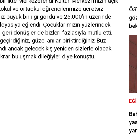
le birlikte Merkezefendi Kültür Merkezi'mizin açık
kokul ve ortaokul öğrencilerimize ücretsiz
ÖSY
z büyük bir ilgi gördü ve 25.000’in üzerinde
göz
asıya eğlendi. Çocuklarımızın yüzlerindeki
bek
ri dönüşler de bizleri fazlasıyla mutlu etti.
eçirdiğiniz, güzel anılar biriktirdiğiniz Buz
ndı ancak gelecek kış yeniden sizlerle olacak.
tekrar buluşmak dileğiyle” diye konuştu.
EĞ
Bah
yas
ya