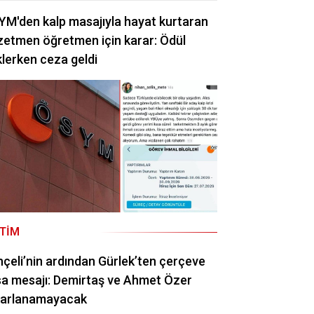
M'den kalp masajıyla hayat kurtaran
etmen öğretmen için karar: Ödül
lerken ceza geldi
ITIM
çeli’nin ardından Gürlek’ten çerçeve
a mesajı: Demirtaş ve Ahmet Özer
rarlanamayacak