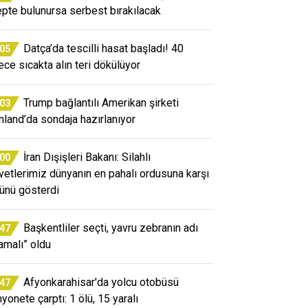
epte bulunursa serbest bırakılacak
Datça’da tescilli hasat başladı! 40
:05
ece sıcakta alın teri dökülüyor
Trump bağlantılı Amerikan şirketi
:03
nland’da sondaja hazırlanıyor
İran Dışişleri Bakanı: Silahlı
:00
vetlerimiz dünyanın en pahalı ordusuna karşı
ünü gösterdi
Başkentliler seçti, yavru zebranın adı
:47
jamalı” oldu
Afyonkarahisar'da yolcu otobüsü
:47
yonete çarptı: 1 ölü, 15 yaralı