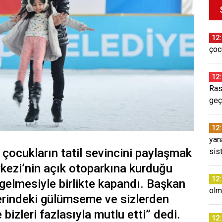
12
çoc
12
Ras
geç
12
yan
 çocukların tatil sevincini paylaşmak
sis
kezi’nin açık otoparkına kurduğu
12
gelmesiyle birlikte kapandı. Başkan
olm
erindeki gülümseme ve sizlerden
bizleri fazlasıyla mutlu etti” dedi.
12