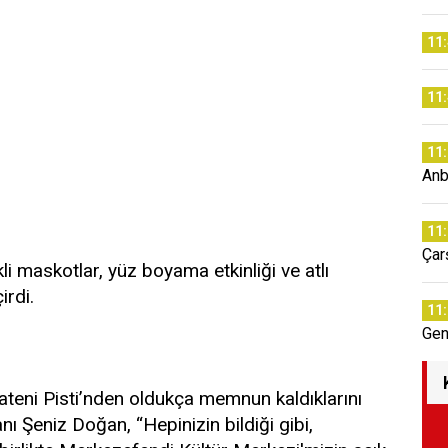
11
11
11
Anb
11
Çar
i maskotlar, yüz boyama etkinliği ve atlı
irdi.
11
Gen
Pateni Pisti’nden oldukça memnun kaldıklarını
ı Şeniz Doğan, “Hepinizin bildiği gibi,