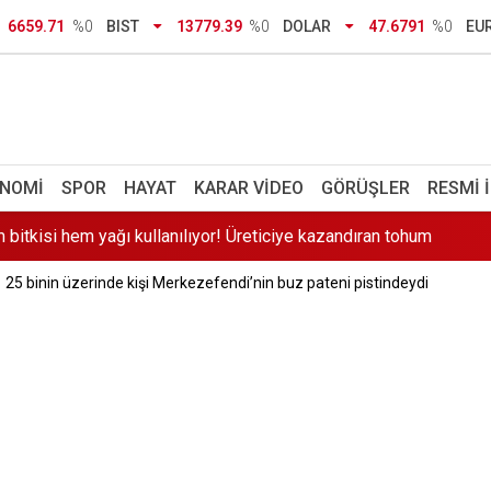
rtaş yorumu: Talepte bulunursa serbest bırakılacak
6659.71
%0
BIST
13779.39
%0
DOLAR
47.6791
%0
EU
ladı! 40 derece sıcakta alın teri dökülüyor
 siyaset' çıkışı: Genel başkanı tüm üyeler seçecek
m bitkisi hem yağı kullanılıyor! Üreticiye kazandıran tohum
NOMI
SPOR
HAYAT
KARAR VIDEO
GÖRÜŞLER
RESMI 
uaz denizi, ince kumlarıyla Ege’nin yıldızı
25 binin üzerinde kişi Merkezefendi’nin buz pateni pistindeydi
tere’nin çöpü Adana’da çevre krizine dönüştü
rına Bakan Tekin'den açıklama