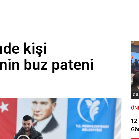
nde kişi
nin buz pateni
GÜ
ÖN
12
Gör