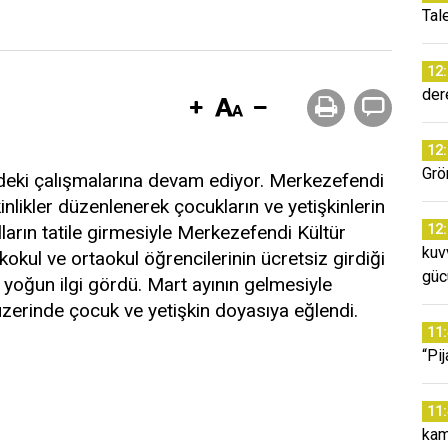
Tal
12
der
12
Grö
ndeki çalışmalarına devam ediyor. Merkezefendi
inlikler düzenlenerek çocukların ve yetişkinlerin
lların tatile girmesiyle Merkezefendi Kültür
12
kuv
kokul ve ortaokul öğrencilerinin ücretsiz girdiği
güc
n yoğun ilgi gördü. Mart ayının gelmesiyle
zerinde çocuk ve yetişkin doyasıya eğlendi.
11
“Pi
11
kam