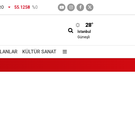
RO
55.1258
%0
28°
İstanbul
Güneşli
İLANLAR
KÜLTÜR SANAT