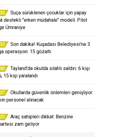
Suça sürüklenen çocuklar için yapay
:33
â destekli "erken müdahale" modeli: Pilot
ge Ümraniye
Son dakika! Kuşadası Belediyesi’ne 3.
:33
ga operasyon: 15 gözaltı
Tayland'da okulda silahlı saldırı: 6 kişi
:30
, 15 kişi yaralandı
Okullarda güvenlik önlemleri genişliyor:
:27
bin personel alınacak
Araç sahipleri dikkat: Benzine
:23
artesi zam geliyor