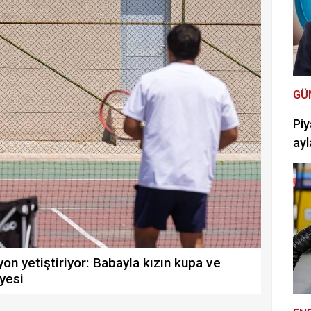
GÜ
Piy
ayl
yon yetiştiriyor: Babayla kızın kupa ve
yesi