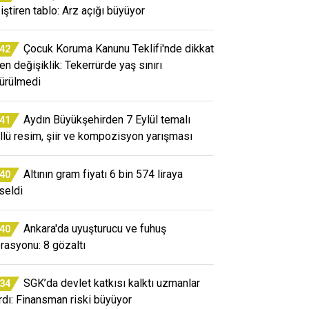
iştiren tablo: Arz açığı büyüyor
Çocuk Koruma Kanunu Teklifi'nde dikkat
:42
en değişiklik: Tekerrürde yaş sınırı
ürülmedi
Aydın Büyükşehirden 7 Eylül temalı
:41
llü resim, şiir ve kompozisyon yarışması
Altının gram fiyatı 6 bin 574 liraya
:40
seldi
Ankara'da uyuşturucu ve fuhuş
:40
rasyonu: 8 gözaltı
SGK’da devlet katkısı kalktı uzmanlar
:34
rdı: Finansman riski büyüyor