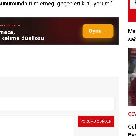
sunumunda tüm emeği geçenleri kutluyorum.”
Met
sağ
ÇE
Gül
Bar