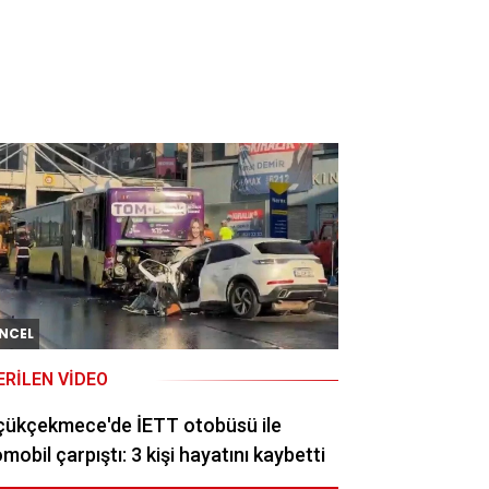
NCEL
ERILEN VIDEO
çükçekmece'de İETT otobüsü ile
mobil çarpıştı: 3 kişi hayatını kaybetti