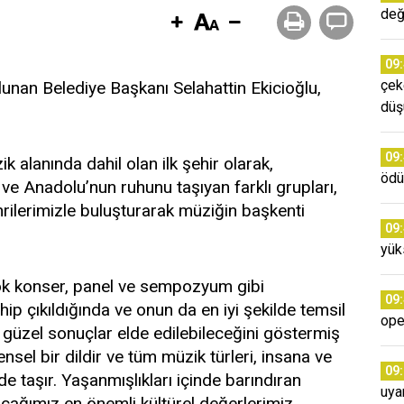
değ
09
çek
ulunan Belediye Başkanı Selahattin Ekicioğlu,
düş
09
 alanında dahil olan ilk şehir olarak,
ödü
r ve Anadolu’nun ruhunu taşıyan farklı grupları,
ehrilerimizle buluşturarak müziğin başkenti
09
yük
çok konser, panel ve sempozyum gibi
09
ip çıkıldığında ve onun da en iyi şekilde temsil
ope
 güzel sonuçlar elde edilebileceğini göstermiş
rensel bir dildir ve tüm müzik türleri, insana ve
09
nde taşır. Yaşanmışlıkları içinde barındıran
uya
cağımız en önemli kültürel değerlerimiz