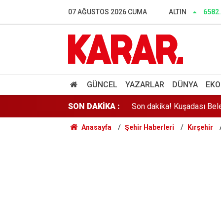
Ankara'da uyuşturucu ve f
07 AĞUSTOS 2026 CUMA
ALTIN
6582
SGK’da devlet katkısı kalk
Suça sürüklenen çocuklar 
Son dakika! Kuşadası Bele
GÜNCEL
YAZARLAR
DÜNYA
EKO
SON DAKİKA :
Okullarda güvenlik önlemle
Anasayfa
Şehir Haberleri
Kırşehir
TBMM'de kritik gün: Adal
LGS'de kazanan ilk yüzde 