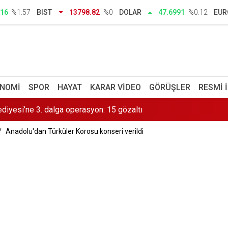
uhuş operasyonu: 8 gözaltı
.16
%1.57
BIST
13798.82
%0
DOLAR
47.6991
%0.12
EUR
tı uzmanlar uyardı: Finansman riski büyüyor
için yapay zekâ destekli "erken müdahale" modeli: Pilot bölge Ü
diyesi’ne 3. dalga operasyon: 15 gözaltı
NOMI
SPOR
HAYAT
KARAR VIDEO
GÖRÜŞLER
RESMI 
ri genişliyor: 30 bin personel alınacak
Anadolu'dan Türküler Korosu konseri verildi
et Komisyonu 12 maddelik Çerçeve Yasa teklifini görüşüyor
5: Her 3 çocuktan biri mağdur