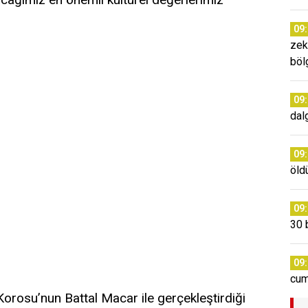
09
zek
böl
09
dal
09
öldü
09
30 
09
cum
rosu’nun Battal Macar ile gerçekleştirdiği