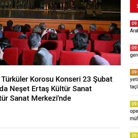
09
Arab
09
ger
09
 Türküler Korosu Konseri 23 Şubat
yet
taç
da Neşet Ertaş Kültür Sanat
tür Sanat Merkezi'nde
09
ope
müf
09