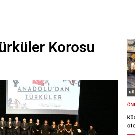
ürküler Korosu
GÜ
ÖN
Kü
oto