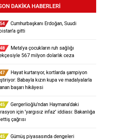
SON DAKIKA HABERLERI
Cumhurbaşkanı Erdoğan, Suudi
:54
istan'a gitti
Meta’ya çocukların ruh sağlığı
:48
ekçesiyle 567 milyon dolarlık ceza
Hayat kurtarıyor, kortlarda şampiyon
:47
iştiriyor: Babayla kızın kupa ve madalyalarla
lanan başarı hikâyesi
Gergerlioğlu’ndan Haymana’daki
:45
rasyon için 'yargısız infaz' iddiası: Bakanlığa
ettiş çağrısı
Gümüş piyasasında dengeleri
:45