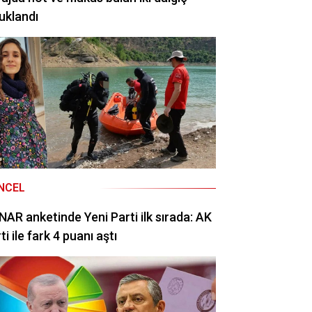
uklandı
NCEL
AR anketinde Yeni Parti ilk sırada: AK
ti ile fark 4 puanı aştı