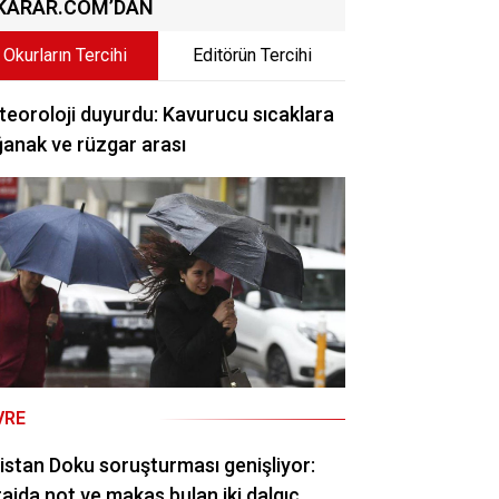
KARAR.COM’DAN
Okurların Tercihi
Editörün Tercihi
eoroloji duyurdu: Kavurucu sıcaklara
anak ve rüzgar arası
VRE
istan Doku soruşturması genişliyor:
ajda not ve makas bulan iki dalgıç