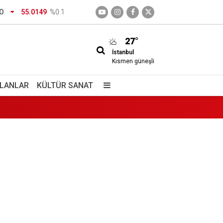
O
55.0149
%0.1
27°
İstanbul
mraniye
Kısmen güneşli
İLANLAR
KÜLTÜR SANAT