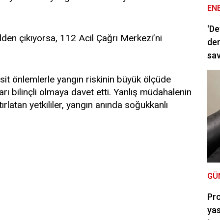
EN
'De
den çıkıyorsa, 112 Acil Çağrı Merkezi’ni
dem
sav
sit önlemlerle yangın riskinin büyük ölçüde
ları bilinçli olmaya davet etti. Yanlış müdahalenin
ırlatan yetkililer, yangın anında soğukkanlı
GÜ
Pro
yas