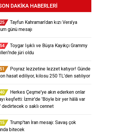
SON DAKIKA HABERLERI
Tayfun Kahraman’dan kızı Vera’ya
:25
um günü mesajı
Toygar Işıklı ve Büşra Kayıkçı Grammy
:54
leri'nde jüri oldu
Poyraz lezzetine lezzet katıyor! Günde
:51
ton hasat ediliyor, kilosu 250 TL’den satılıyor
Herkes Çeşme'ye akın ederken onlar
:40
yı keşfetti: İzmir'de 'Böyle bir yer hâlâ var
' dedirtecek o saklı cennet
Trump'tan İran mesajı: Savaş çok
:15
ında bitecek