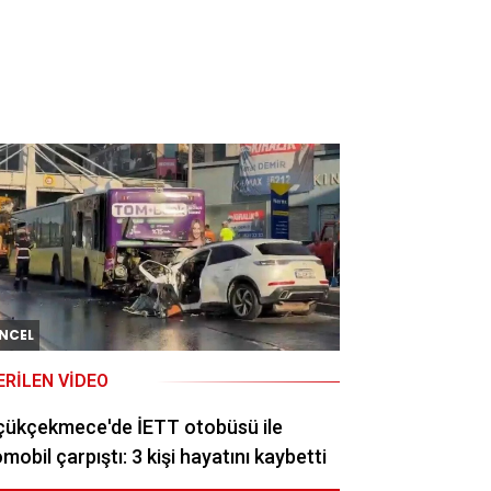
NCEL
ERILEN VIDEO
çükçekmece'de İETT otobüsü ile
mobil çarpıştı: 3 kişi hayatını kaybetti