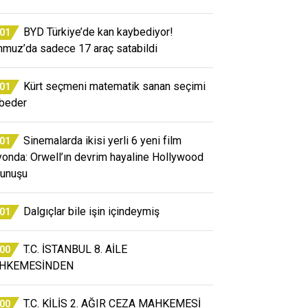
BYD Türkiye’de kan kaybediyor!
:01
muz’da sadece 17 araç satabildi
Kürt seçmeni matematik sanan seçimi
:01
beder
Sinemalarda ikisi yerli 6 yeni film
:01
yonda: Orwell’ın devrim hayaline Hollywood
unuşu
Dalgıçlar bile işin içindeymiş
:01
T.C. İSTANBUL 8. AİLE
:00
HKEMESİNDEN
T.C. KİLİS 2. AĞIR CEZA MAHKEMESİ
:00