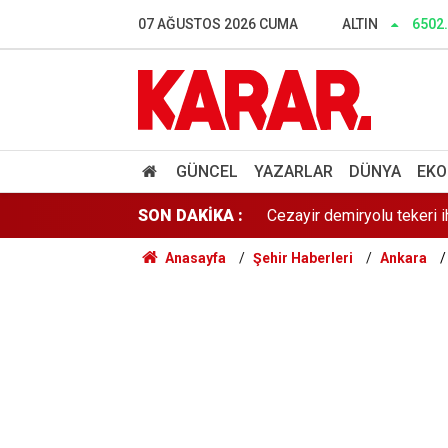
Dalgıçlar bile işin içindey
07 AĞUSTOS 2026 CUMA
ALTIN
6502
SONAR anketinde Yeni Parti 
Tahliye edilen Çaykara’dan
Cezayir demiryolu tekeri 
GÜNCEL
YAZARLAR
DÜNYA
EKO
SON DAKİKA :
Günaydın YENİ Parti Artvin
Anasayfa
Şehir Haberleri
Ankara
Çerçeve yasa sonrası Diyan
Dışarıda nefes alınamıyor