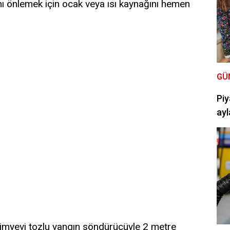
ı önlemek için ocak veya ısı kaynağını hemen
GÜ
Piy
ayl
imyevi tozlu yangın söndürücüyle 2 metre