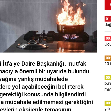
01
doğ
00
Ödül
00
 İtfaiye Daire Başkanlığı, mutfak
10 
acıyla önemli bir uyarıda bulundu.
a yağına yanlış müdahalede
00
bura
ere yol açabileceğini belirterek
mı?
gerektiği konusunda bilgilendirdi.
yla müdahale edilmemesi gerektiğini
00
levlerin oksijenle temasının
yak