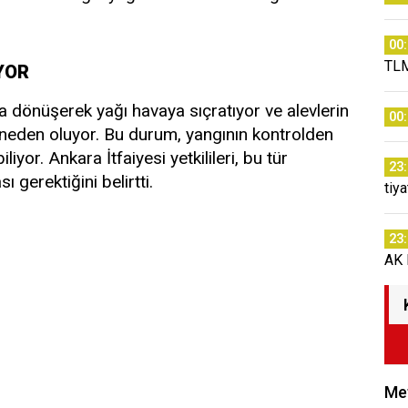
00
TLM
YOR
 dönüşerek yağı havaya sıçratıyor ve alevlerin
00
 neden oluyor. Bu durum, yangının kontrolden
yor. Ankara İtfaiyesi yetkilileri, bu tür
23
 gerektiğini belirtti.
tiy
23
AK P
Met