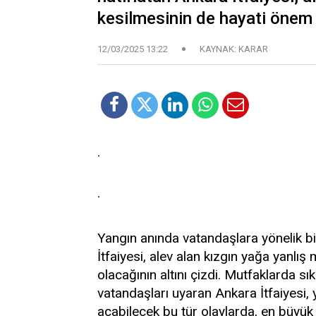
kesilmesinin de hayati önem t
12/03/2025 13:22
KAYNAK: KARAR
·
·
Yangın anında vatandaşlara yönelik b
İtfaiyesi, alev alan kızgın yağa yanlı
olacağının altını çizdi. Mutfaklarda sı
vatandaşları uyaran Ankara İtfaiyesi,
açabilecek bu tür olaylarda, en büyü