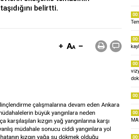
aşıdığını belirtti.
00
Tem
00
kay
00
viz
dok
00
ilinçlendirme çalışmalarına devam eden Ankara
ş müdahalelerin büyük yangınlara neden
00
MA
kça karşılaşılan kızgın yağ yangınlarına karşı
 yanlış müdahale sonucu ciddi yangınlara yol
k hatanın kızgın yağa su dökmek olduğu
00