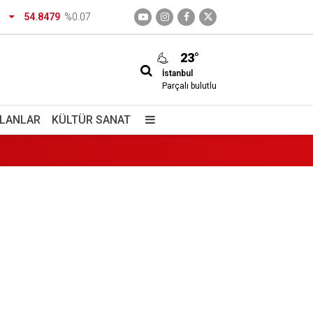
54.8479
%0.07
23°
İstanbul
Parçalı bulutlu
İLANLAR
KÜLTÜR SANAT
izimdir
giç içiyorlar