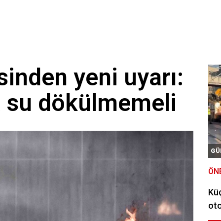
sinden yeni uyarı:
a su dökülmemeli
GÜ
ÖN
Kü
oto