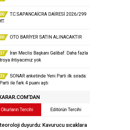
T.C.SAPANCAİCRA DAİRESİ 2026/299
:00
T.
OTO BARİYER SATIN ALINACAKTIR
:00
İran Meclis Başkanı Galibaf: Daha fazla
:37
atroya ihtiyacımız yok
SONAR anketinde Yeni Parti ilk sırada:
:33
arti ile fark 4 puanı aştı
KARAR.COM’DAN
Okurların Tercihi
Editörün Tercihi
eoroloji duyurdu: Kavurucu sıcaklara