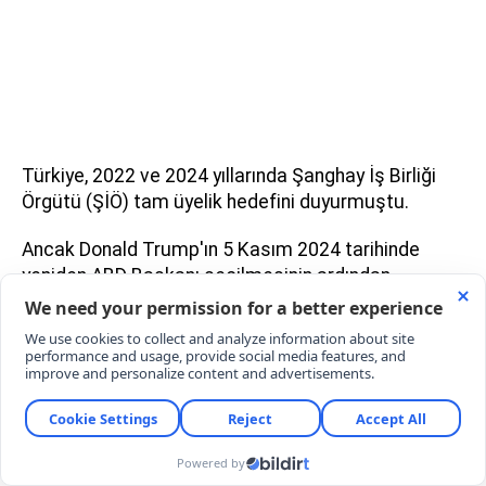
Türkiye, 2022 ve 2024 yıllarında Şanghay İş Birliği
Örgütü (ŞİÖ) tam üyelik hedefini duyurmuştu.
Ancak Donald Trump'ın 5 Kasım 2024 tarihinde
yeniden ABD Başkanı seçilmesinin ardından
Ankara'nın dış politika önceliği değişti.
Türkiye, diplomatik alanda Washington ile ilişkileri
normalleştirmeye, CAATSA yaptırımlarını
kaldırmaya ve F-35 ile F-16 dosyalarını çözmeye
odaklandı.
ABD ile ilişkilerin ön plana çıkması, Çin ile