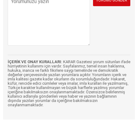
İÇERİK VE ONAY KURALLARI:
KARAR Gazetesi yorum sütunları ifade
hürriyetinin kullanımı için vardır. Sayfalarımız, temel insan haklarına,
hukuka, inanca ve farklı fikirlere saygı temelinde ve demokratik
değerler çerçevesinde yazılan yorumlara açıktır. Yorumların içerik ve
imla kalitesi gazete kadar okurların da sorumluluğundadır. Hakaret,
küfür, rencide edici cümleler veya imalar, imla kuralları ile yazılmamış,
Türkçe karakter kullanılmayan ve büyük harflerle yazılmış yorumlar
içeriğine bakılmaksızın onaylanmamaktadır. Özensizce belirlenmiş
kullanıcı adlarıyla gönderilen veya haber ve yazının bağlamının
dışında yazılan yorumlar da içeriğine bakılmaksızın
onaylanmamaktadır.