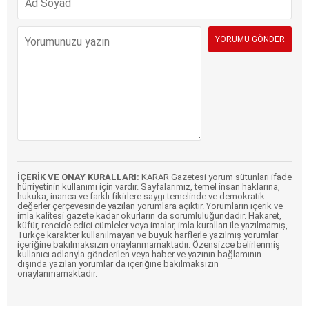
İÇERİK VE ONAY KURALLARI:
KARAR Gazetesi yorum sütunları ifade
hürriyetinin kullanımı için vardır. Sayfalarımız, temel insan haklarına,
hukuka, inanca ve farklı fikirlere saygı temelinde ve demokratik
değerler çerçevesinde yazılan yorumlara açıktır. Yorumların içerik ve
imla kalitesi gazete kadar okurların da sorumluluğundadır. Hakaret,
küfür, rencide edici cümleler veya imalar, imla kuralları ile yazılmamış,
Türkçe karakter kullanılmayan ve büyük harflerle yazılmış yorumlar
içeriğine bakılmaksızın onaylanmamaktadır. Özensizce belirlenmiş
kullanıcı adlarıyla gönderilen veya haber ve yazının bağlamının
dışında yazılan yorumlar da içeriğine bakılmaksızın
onaylanmamaktadır.