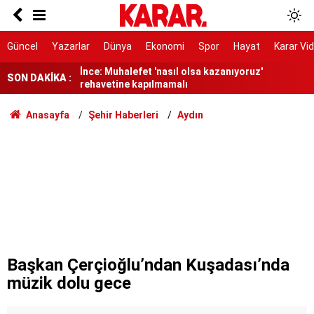
Lüleburgaz Belediye Başkanı Murat Gerenli
CHP'den istifa etti
Dedetaş: Teşekkürler Üsküdar, tebrikler Sibel
Güncel
Yazarlar
Dünya
Ekonomi
Spor
Hayat
Karar Vi
Başkanım
İnce: Muhalefet 'nasıl olsa kazanıyoruz'
SON DAKİKA :
rehavetine kapılmamalı
Kendisinin çayını dahi içmedim
Anasayfa
Şehir Haberleri
Aydın
Ayrımcılığı hak etmedik
SURECTE EN KRITIK ASAMA
91 yaşındaki kadın yanarak hayatını kaybetti
Belediye kursunda öğrendiği meslekle evini
atölyeye dönüştürdü
Başkan Çerçioğlu’ndan Kuşadası’nda
Gazi ve şehit yakınlarına ilişkin teklif kabul
müzik dolu gece
edildi