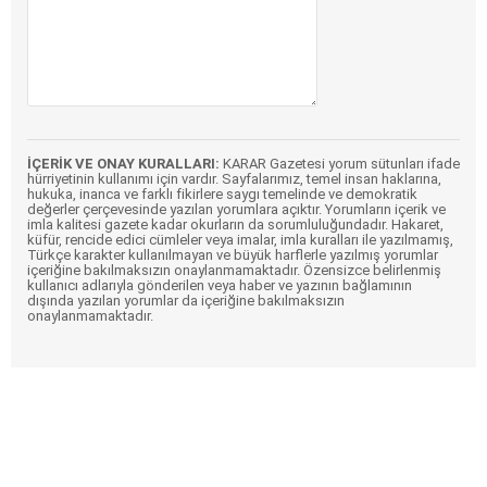
İÇERİK VE ONAY KURALLARI:
KARAR Gazetesi yorum sütunları ifade
hürriyetinin kullanımı için vardır. Sayfalarımız, temel insan haklarına,
hukuka, inanca ve farklı fikirlere saygı temelinde ve demokratik
değerler çerçevesinde yazılan yorumlara açıktır. Yorumların içerik ve
imla kalitesi gazete kadar okurların da sorumluluğundadır. Hakaret,
küfür, rencide edici cümleler veya imalar, imla kuralları ile yazılmamış,
Türkçe karakter kullanılmayan ve büyük harflerle yazılmış yorumlar
içeriğine bakılmaksızın onaylanmamaktadır. Özensizce belirlenmiş
kullanıcı adlarıyla gönderilen veya haber ve yazının bağlamının
dışında yazılan yorumlar da içeriğine bakılmaksızın
onaylanmamaktadır.