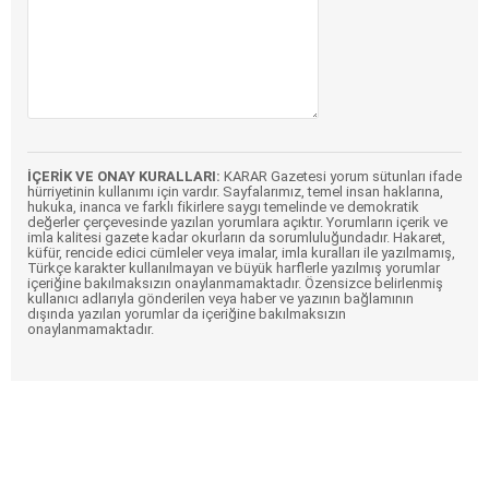
İÇERİK VE ONAY KURALLARI:
KARAR Gazetesi yorum sütunları ifade
hürriyetinin kullanımı için vardır. Sayfalarımız, temel insan haklarına,
hukuka, inanca ve farklı fikirlere saygı temelinde ve demokratik
değerler çerçevesinde yazılan yorumlara açıktır. Yorumların içerik ve
imla kalitesi gazete kadar okurların da sorumluluğundadır. Hakaret,
küfür, rencide edici cümleler veya imalar, imla kuralları ile yazılmamış,
Türkçe karakter kullanılmayan ve büyük harflerle yazılmış yorumlar
içeriğine bakılmaksızın onaylanmamaktadır. Özensizce belirlenmiş
kullanıcı adlarıyla gönderilen veya haber ve yazının bağlamının
dışında yazılan yorumlar da içeriğine bakılmaksızın
onaylanmamaktadır.