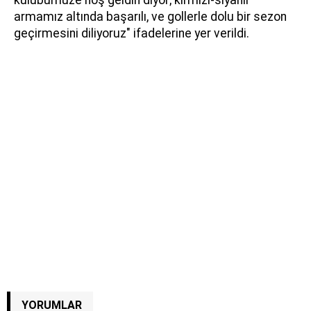
kulübümüze hoş geldin diyor; kırmızı-siyahlı
armamız altında başarılı, ve gollerle dolu bir sezon
geçirmesini diliyoruz" ifadelerine yer verildi.
YORUMLAR