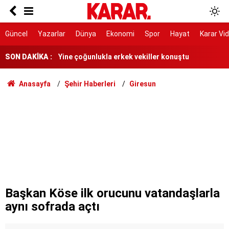
Davutoğlu’ndan Gannuşi için uluslararası imza
kampanyasına destek
Yine çoğunlukla erkek vekiller konuştu
Güncel
Yazarlar
Dünya
Ekonomi
Spor
Hayat
Karar Vi
Gürlek: Eğer bir tuğla çekilmesi gerekiyorsa o
SON DAKİKA :
tuğlayı biz çekeceğiz
'NATO'ya alternatif ittifak' iddiasına DMM'den
Anasayfa
Şehir Haberleri
Giresun
cevap
Menderes Belediye Başkanı İlkay Çiçek
tutuklandı
Suudi Arabistan'dan ittifak açıklaması: Nükleer
emellerle bağlantılı değil
ABD'den ateşkes mesajı: Çok yaklaştık
Avcılar Belediyesi’ne yönelik soruşturma
Başkan Köse ilk orucunu vatandaşlarla
aynı sofrada açtı