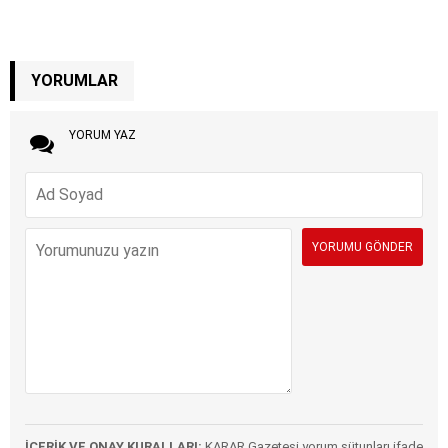
YORUMLAR
YORUM YAZ
İÇERİK VE ONAY KURALLARI:
KARAR Gazetesi yorum sütunları ifade