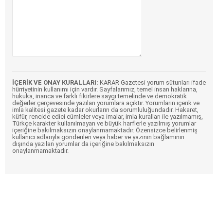
İÇERİK VE ONAY KURALLARI:
KARAR Gazetesi yorum sütunları ifade
hürriyetinin kullanımı için vardır. Sayfalarımız, temel insan haklarına,
hukuka, inanca ve farklı fikirlere saygı temelinde ve demokratik
değerler çerçevesinde yazılan yorumlara açıktır. Yorumların içerik ve
imla kalitesi gazete kadar okurların da sorumluluğundadır. Hakaret,
küfür, rencide edici cümleler veya imalar, imla kuralları ile yazılmamış,
Türkçe karakter kullanılmayan ve büyük harflerle yazılmış yorumlar
içeriğine bakılmaksızın onaylanmamaktadır. Özensizce belirlenmiş
kullanıcı adlarıyla gönderilen veya haber ve yazının bağlamının
dışında yazılan yorumlar da içeriğine bakılmaksızın
onaylanmamaktadır.