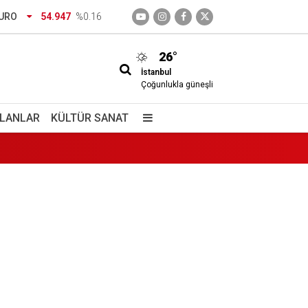
URO
54.947
%0.16
26°
İstanbul
 ve Mehmet Ziya Gökalp kimdir?
Çoğunlukla güneşli
İLANLAR
KÜLTÜR SANAT