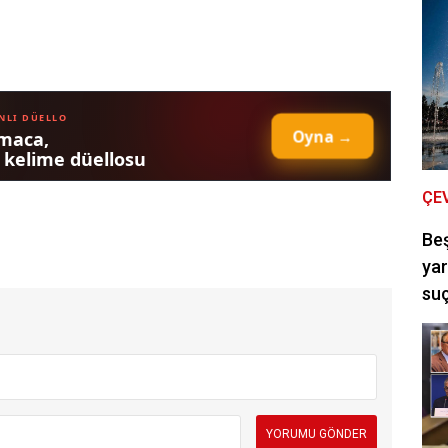
ÇE
Be
yar
suç