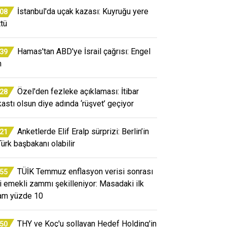
İstanbul'da uçak kazası: Kuyruğu yere
:08
ttü
Hamas'tan ABD'ye İsrail çağrısı: Engel
:39
n
Özel'den fezleke açıklaması: İtibar
:28
kastı olsun diye adında ‘rüşvet’ geçiyor
Anketlerde Elif Eralp sürprizi: Berlin’in
:21
Türk başbakanı olabilir
TÜİK Temmuz enflasyon verisi sonrası
:55
i emekli zammı şekilleniyor: Masadaki ilk
am yüzde 10
THY ve Koç'u sollayan Hedef Holding'in
:50