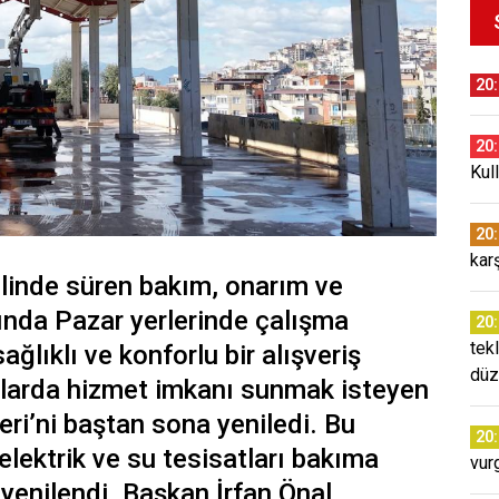
20
20
Kul
20
kar
elinde süren bakım, onarım ve
ında Pazar yerlerinde çalışma
20
tekl
ğlıklı ve konforlu bir alışveriş
düz
llarda hizmet imkanı sunmak isteyen
ri’ni baştan sona yeniledi. Bu
20
lektrik ve su tesisatları bakıma
vur
 yenilendi. Başkan İrfan Önal,