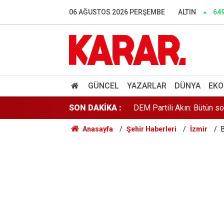
Özel'den fezleke açıklamas
06 AĞUSTOS 2026 PERŞEMBE
ALTIN
64
Anketlerde Elif Eralp sürpri
THY ve Koç'u sollayan He
DEM Partili Akın: Bütün so
GÜNCEL
YAZARLAR
DÜNYA
EKO
SON DAKİKA :
Deniz Harp Okulu’nda yan
Anasayfa
Şehir Haberleri
İzmir
B
YENİ Parti Zonguldak Kuru
Avcılar Belediye Başkanı h