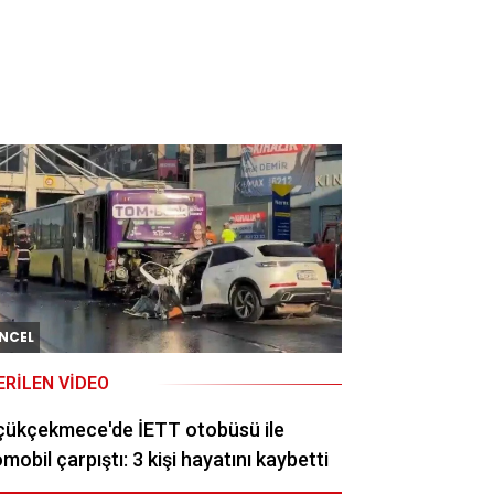
NCEL
ERILEN VIDEO
çükçekmece'de İETT otobüsü ile
mobil çarpıştı: 3 kişi hayatını kaybetti