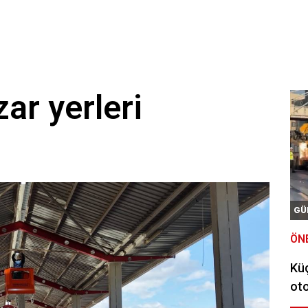
zar yerleri
GÜ
ÖN
Kü
oto