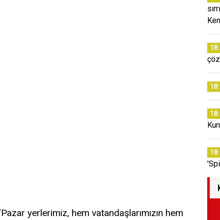
sır
Kem
18
çöz
18
18
Kur
18
'Sp
 “Pazar yerlerimiz, hem vatandaşlarımızın hem