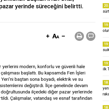
pazar yerinde süreceğini belirtti.
20
sür
19
olu
19
sui
19
r yerlerini modern, konforlu ve güvenli hale
ilk 
çalışması başlattı. Bu kapsamda Fen İşleri
eri’ni baştan sona boyadı, elektrik ve su
18
 sistemlerini değiştirdi. İlçe genelinde devam
yen
m doğrultusunda ilçedeki diğer pazar yerlerinde
rak
tildi. Çalışmalar, vatandaş ve esnaf tarafından
18