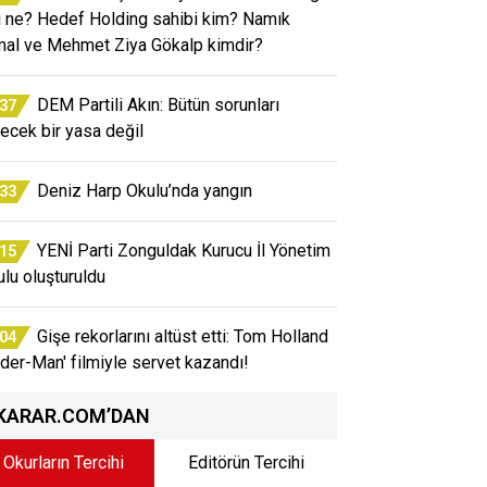
rı ne? Hedef Holding sahibi kim? Namık
al ve Mehmet Ziya Gökalp kimdir?
DEM Partili Akın: Bütün sorunları
:37
ecek bir yasa değil
Deniz Harp Okulu’nda yangın
:33
YENİ Parti Zonguldak Kurucu İl Yönetim
:15
ulu oluşturuldu
Gişe rekorlarını altüst etti: Tom Holland
:04
ider-Man' filmiyle servet kazandı!
KARAR.COM’DAN
Okurların Tercihi
Editörün Tercihi