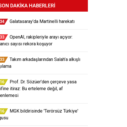
SON DAKIKA HABERLERI
Galatasaray’da Martinelli harekatı
:34
OpenAI, rakipleriyle arayı açıyor:
:33
lanıcı sayısı rekora koşuyor
Takım arkadaşlarından Salah’a alkışlı
:33
şılama
Prof. Dr. Sözüer’den çerçeve yasa
:16
ifine itiraz: Bu erteleme değil, af
enlemesi
MGK bildirisinde 'Terörsüz Türkiye'
:16
gusu