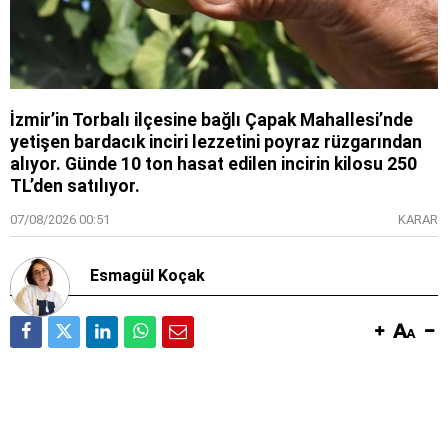
İzmir’in Torbalı ilçesine bağlı Çapak Mahallesi’nde
yetişen bardacık inciri lezzetini poyraz rüzgarından
alıyor. Günde 10 ton hasat edilen incirin kilosu 250
TL’den satılıyor.
07/08/2026 00:51
KARAR
Esmagül Koçak