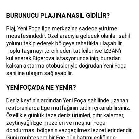
BURUNUCU PLAJINA NASIL GİDİLİR?
Plaj, Yeni Foça ilçe merkezine sadece yürüme
mesafesindedir. Özel aracıyla gelecek olanlar sahil
yolunu takip ederek bölgeye rahatlıkla ulaşabilir.
Toplu taşımayı tercih eden tatilciler ise İZBAN'ı
kullanarak Biçerova istasyonunda inip, buradan
kalkan aktarma otobüsleriyle doğrudan Yeni Foça
sahiline ulaşım sağlayabilir.
YENİFOÇA'DA NE YENİR?
Deniz keyfinin ardından Yeni Foça sahilinde uzanan
restoranlarda Ege mutfağının tadını çıkarabilirsiniz.
Özellikle günlük taze deniz ürünleri, çıtır kalamar,
zeytinyağlı Ege mezeleri ve meşhur Foça
dondurması bölgenin vazgeçilmez lezzetlerindendir.
Günü muhteşem bir Ege gün batımı eşliğinde,