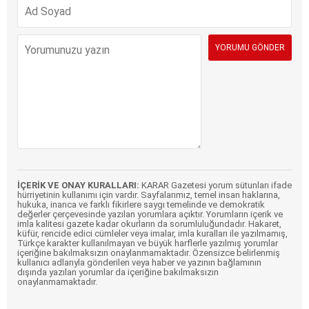
İÇERİK VE ONAY KURALLARI:
KARAR Gazetesi yorum sütunları ifade
hürriyetinin kullanımı için vardır. Sayfalarımız, temel insan haklarına,
hukuka, inanca ve farklı fikirlere saygı temelinde ve demokratik
değerler çerçevesinde yazılan yorumlara açıktır. Yorumların içerik ve
imla kalitesi gazete kadar okurların da sorumluluğundadır. Hakaret,
küfür, rencide edici cümleler veya imalar, imla kuralları ile yazılmamış,
Türkçe karakter kullanılmayan ve büyük harflerle yazılmış yorumlar
içeriğine bakılmaksızın onaylanmamaktadır. Özensizce belirlenmiş
kullanıcı adlarıyla gönderilen veya haber ve yazının bağlamının
dışında yazılan yorumlar da içeriğine bakılmaksızın
onaylanmamaktadır.