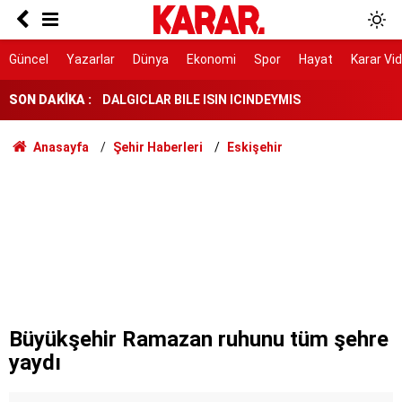
Herkes Çeşme'ye akın ederken onlar burayı
keşfetti: İzmir'de 'Böyle bir yer hâlâ var mı?'
dedirtecek o saklı cennet
DALGICLAR BILE ISIN ICINDEYMIS
Güncel
Yazarlar
Dünya
Ekonomi
Spor
Hayat
Karar Vi
SON DAKİKA :
AK Parti ile fark 4 puanı aştı
Tahliye edilen Çaykara’dan ilk açıklama: İçimiz
Anasayfa
Şehir Haberleri
Eskişehir
buruk
Cezayir demiryolu tekeri ihtiyacını 5 yıl boyunca
KARDEMİR karşılayacak
Ferman padişahınsa meydanlar bizimdir
Farklılıklarımız bizi yekvücut kılacak
Dışarıda nefes alınamıyor ama buraya giren
mont arıyor
Büyükşehir Ramazan ruhunu tüm şehre
yaydı