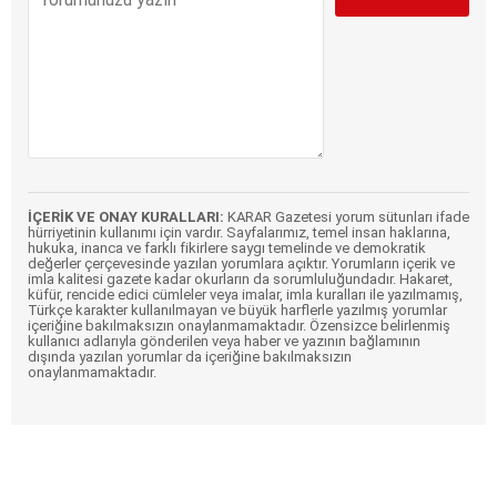
İÇERİK VE ONAY KURALLARI:
KARAR Gazetesi yorum sütunları ifade
hürriyetinin kullanımı için vardır. Sayfalarımız, temel insan haklarına,
hukuka, inanca ve farklı fikirlere saygı temelinde ve demokratik
değerler çerçevesinde yazılan yorumlara açıktır. Yorumların içerik ve
imla kalitesi gazete kadar okurların da sorumluluğundadır. Hakaret,
küfür, rencide edici cümleler veya imalar, imla kuralları ile yazılmamış,
Türkçe karakter kullanılmayan ve büyük harflerle yazılmış yorumlar
içeriğine bakılmaksızın onaylanmamaktadır. Özensizce belirlenmiş
kullanıcı adlarıyla gönderilen veya haber ve yazının bağlamının
dışında yazılan yorumlar da içeriğine bakılmaksızın
onaylanmamaktadır.