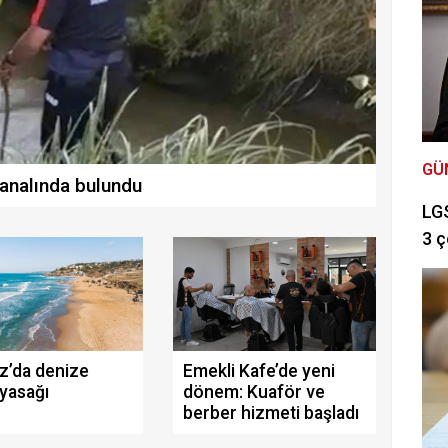
GÜ
analında bulundu
LGS
3 ç
z’da denize
Emekli Kafe’de yeni
yasağı
dönem: Kuaför ve
berber hizmeti başladı