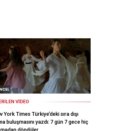
NCEL
ERILEN VIDEO
 York Times Türkiye’deki sıra dışı
a buluşmasını yazdı: 7 gün 7 gece hiç
rmadan döndüler