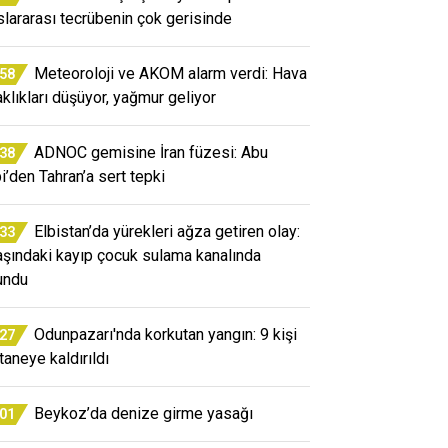
slararası tecrübenin çok gerisinde
Meteoroloji ve AKOM alarm verdi: Hava
:58
aklıkları düşüyor, yağmur geliyor
ADNOC gemisine İran füzesi: Abu
:38
i’den Tahran’a sert tepki
Elbistan’da yürekleri ağza getiren olay:
:33
aşındaki kayıp çocuk sulama kanalında
undu
Odunpazarı'nda korkutan yangın: 9 kişi
:27
taneye kaldırıldı
Beykoz’da denize girme yasağı
:01