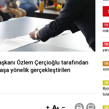
19
mikt
18
yar
aşkanı Özlem Çerçioğlu tarafından
18
aşa yönelik gerçekleştirilen
son
18
Ayy
tol
18