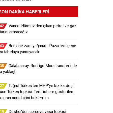
SON DAKIKA HABERLERI
Vance: Hürmüz’den çıkan petrol ve gaz
:42
arını artıracağız
Benzine zam yağmuru: Pazartesi gece
:43
ısı tabelaya yansıyacak
Galatasaray, Rodrigo Mora transferinde
:35
a yaklaştı
Tuğrul Türkeş’ten MHP’ye kız kardeşi
:27
üce Türkeş tepkisi: Teröristlere gösterilen
eransın onda birini beklerdim
Destici'den çerçeve yasa tepkisi:
:19