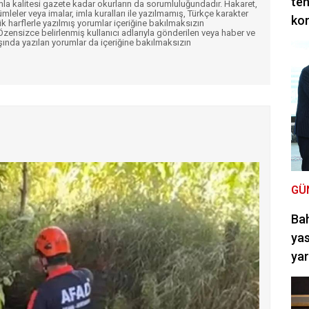
teh
imla kalitesi gazete kadar okurların da sorumluluğundadır. Hakaret,
ümleler veya imalar, imla kuralları ile yazılmamış, Türkçe karakter
ko
k harflerle yazılmış yorumlar içeriğine bakılmaksızın
ensizce belirlenmiş kullanıcı adlarıyla gönderilen veya haber ve
şında yazılan yorumlar da içeriğine bakılmaksızın
GÜ
Bah
yas
ya