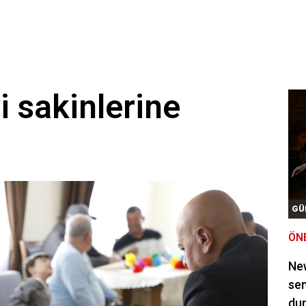
 sakinlerine
t
GÜ
ÖN
New
sem
du