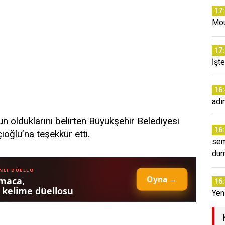
17
Mou
17
İşt
16
adı
 olduklarını belirten Büyükşehir Belediyesi
16
oğlu’na teşekkür etti.
sem
dur
16
Yeni