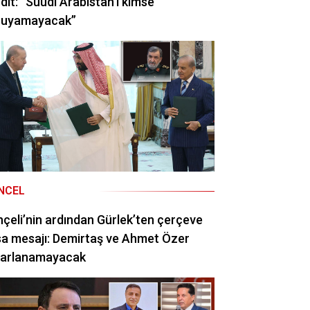
dit: “Suudi Arabistan’ı kimse
ruyamayacak”
NCEL
çeli’nin ardından Gürlek’ten çerçeve
a mesajı: Demirtaş ve Ahmet Özer
rarlanamayacak