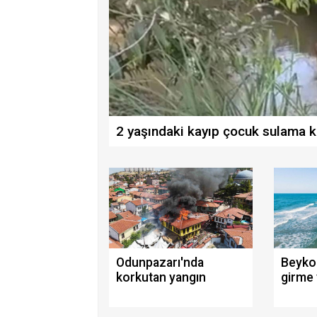
2 yaşındaki kayıp çocuk sulama k
Odunpazarı'nda
Beyko
korkutan yangın
girme 