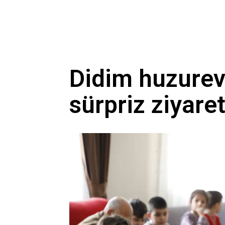
Didim huzurevi
sürpriz ziyare