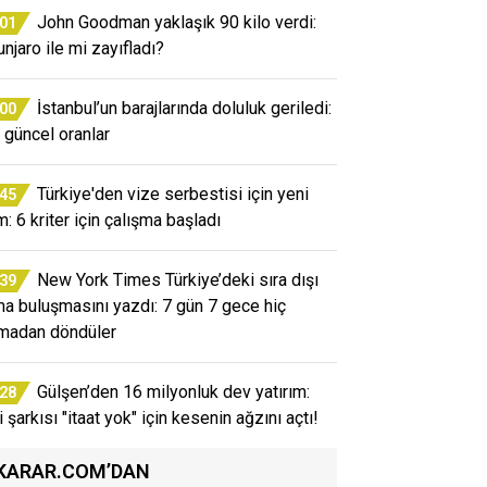
John Goodman yaklaşık 90 kilo verdi:
:01
njaro ile mi zayıfladı?
İstanbul’un barajlarında doluluk geriledi:
:00
e güncel oranlar
Türkiye'den vize serbestisi için yeni
:45
m: 6 kriter için çalışma başladı
New York Times Türkiye’deki sıra dışı
:39
a buluşmasını yazdı: 7 gün 7 gece hiç
madan döndüler
Gülşen’den 16 milyonluk dev yatırım:
:28
 şarkısı "itaat yok" için kesenin ağzını açtı!
KARAR.COM’DAN