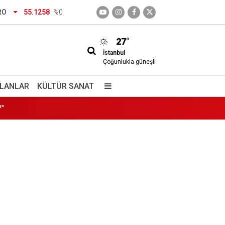
RO
55.1258
%0
27°
İstanbul
 döndüler
Çoğunlukla güneşli
?"
İLANLAR
KÜLTÜR SANAT