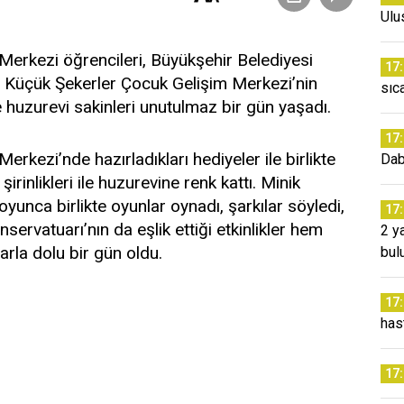
Ulu
Merkezi öğrencileri, Büyükşehir Belediyesi
17
ti. Küçük Şekerler Çocuk Gelişim Merkezi’nin
sıc
le huzurevi sakinleri unutulmaz bir gün yaşadı.
17
rkezi’nde hazırladıkları hediyeler ile birlikte
Dab
şirinlikleri ile huzurevine renk kattı. Minik
oyunca birlikte oyunlar oynadı, şarkılar söyledi,
17
servatuarı’nın da eşlik ettiği etkinlikler hem
2 y
larla dolu bir gün oldu.
bul
17
has
17