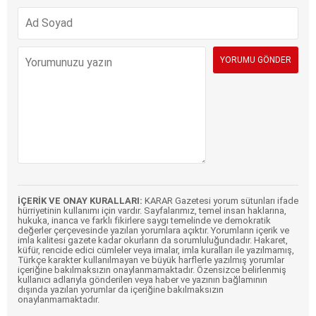
İÇERİK VE ONAY KURALLARI:
KARAR Gazetesi yorum sütunları ifade
hürriyetinin kullanımı için vardır. Sayfalarımız, temel insan haklarına,
hukuka, inanca ve farklı fikirlere saygı temelinde ve demokratik
değerler çerçevesinde yazılan yorumlara açıktır. Yorumların içerik ve
imla kalitesi gazete kadar okurların da sorumluluğundadır. Hakaret,
küfür, rencide edici cümleler veya imalar, imla kuralları ile yazılmamış,
Türkçe karakter kullanılmayan ve büyük harflerle yazılmış yorumlar
içeriğine bakılmaksızın onaylanmamaktadır. Özensizce belirlenmiş
kullanıcı adlarıyla gönderilen veya haber ve yazının bağlamının
dışında yazılan yorumlar da içeriğine bakılmaksızın
onaylanmamaktadır.