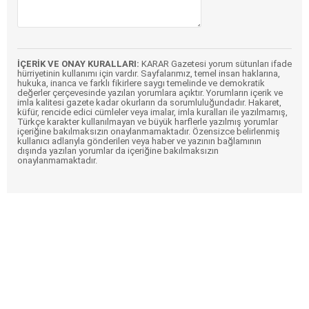
İÇERİK VE ONAY KURALLARI:
KARAR Gazetesi yorum sütunları ifade
hürriyetinin kullanımı için vardır. Sayfalarımız, temel insan haklarına,
hukuka, inanca ve farklı fikirlere saygı temelinde ve demokratik
değerler çerçevesinde yazılan yorumlara açıktır. Yorumların içerik ve
imla kalitesi gazete kadar okurların da sorumluluğundadır. Hakaret,
küfür, rencide edici cümleler veya imalar, imla kuralları ile yazılmamış,
Türkçe karakter kullanılmayan ve büyük harflerle yazılmış yorumlar
içeriğine bakılmaksızın onaylanmamaktadır. Özensizce belirlenmiş
kullanıcı adlarıyla gönderilen veya haber ve yazının bağlamının
dışında yazılan yorumlar da içeriğine bakılmaksızın
onaylanmamaktadır.