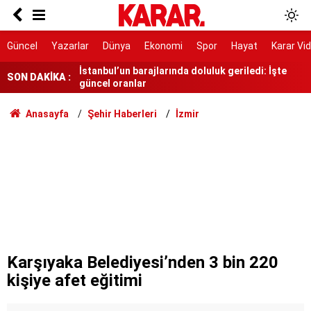
Hava sıcaklıkları düşüyor, yağmur geliyor
İstanbul’un barajlarında doluluk geriledi: İşte
Güncel
Yazarlar
Dünya
Ekonomi
Spor
Hayat
Karar Vi
güncel oranlar
SON DAKİKA :
Türkiye'den vize serbestisi için yeni adım
7 gün 7 gece hiç durmadan döndüler
Anasayfa
Şehir Haberleri
İzmir
YENİ Partili Günaydın'dan Beşikçioğlu'na tepki
Yeni YHT hattı 2028’de hizmete girecek
RTÜK’ten ATV’ye 8 milyon TL ceza
YENİ Parti Manisa İl Başkanı İlksen Özalper
tutuklandı
Karşıyaka Belediyesi’nden 3 bin 220
kişiye afet eğitimi