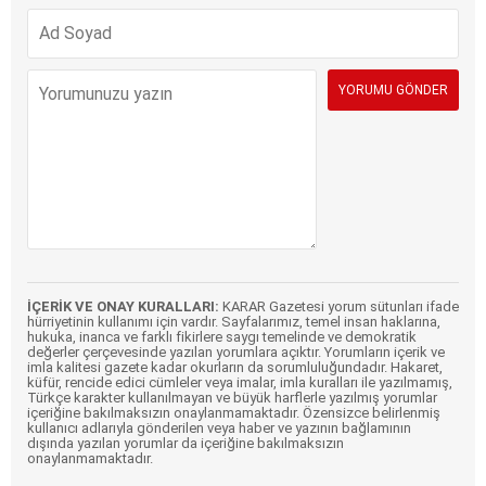
İÇERİK VE ONAY KURALLARI:
KARAR Gazetesi yorum sütunları ifade
hürriyetinin kullanımı için vardır. Sayfalarımız, temel insan haklarına,
hukuka, inanca ve farklı fikirlere saygı temelinde ve demokratik
değerler çerçevesinde yazılan yorumlara açıktır. Yorumların içerik ve
imla kalitesi gazete kadar okurların da sorumluluğundadır. Hakaret,
küfür, rencide edici cümleler veya imalar, imla kuralları ile yazılmamış,
Türkçe karakter kullanılmayan ve büyük harflerle yazılmış yorumlar
içeriğine bakılmaksızın onaylanmamaktadır. Özensizce belirlenmiş
kullanıcı adlarıyla gönderilen veya haber ve yazının bağlamının
dışında yazılan yorumlar da içeriğine bakılmaksızın
onaylanmamaktadır.