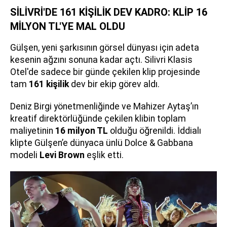
SİLİVRİ'DE 161 KİŞİLİK DEV KADRO: KLİP 16
MİLYON TL'YE MAL OLDU
Gülşen, yeni şarkısının görsel dünyası için adeta
kesenin ağzını sonuna kadar açtı. Silivri Klasis
Otel'de sadece bir günde çekilen klip projesinde
tam
161 kişilik
dev bir ekip görev aldı.
Deniz Birgi yönetmenliğinde ve Mahizer Aytaş’ın
kreatif direktörlüğünde çekilen klibin toplam
maliyetinin
16 milyon TL
olduğu öğrenildi. İddialı
klipte Gülşen’e dünyaca ünlü Dolce & Gabbana
modeli
Levi Brown
eşlik etti.