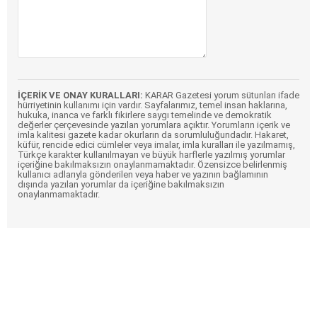
İÇERİK VE ONAY KURALLARI:
KARAR Gazetesi yorum sütunları ifade
hürriyetinin kullanımı için vardır. Sayfalarımız, temel insan haklarına,
hukuka, inanca ve farklı fikirlere saygı temelinde ve demokratik
değerler çerçevesinde yazılan yorumlara açıktır. Yorumların içerik ve
imla kalitesi gazete kadar okurların da sorumluluğundadır. Hakaret,
küfür, rencide edici cümleler veya imalar, imla kuralları ile yazılmamış,
Türkçe karakter kullanılmayan ve büyük harflerle yazılmış yorumlar
içeriğine bakılmaksızın onaylanmamaktadır. Özensizce belirlenmiş
kullanıcı adlarıyla gönderilen veya haber ve yazının bağlamının
dışında yazılan yorumlar da içeriğine bakılmaksızın
onaylanmamaktadır.