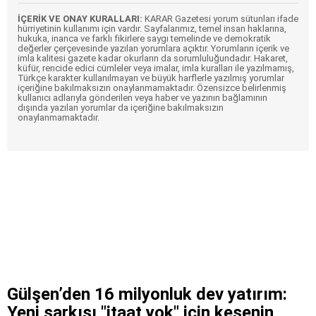
İÇERİK VE ONAY KURALLARI:
KARAR Gazetesi yorum sütunları ifade
hürriyetinin kullanımı için vardır. Sayfalarımız, temel insan haklarına,
hukuka, inanca ve farklı fikirlere saygı temelinde ve demokratik
değerler çerçevesinde yazılan yorumlara açıktır. Yorumların içerik ve
imla kalitesi gazete kadar okurların da sorumluluğundadır. Hakaret,
küfür, rencide edici cümleler veya imalar, imla kuralları ile yazılmamış,
Türkçe karakter kullanılmayan ve büyük harflerle yazılmış yorumlar
içeriğine bakılmaksızın onaylanmamaktadır. Özensizce belirlenmiş
kullanıcı adlarıyla gönderilen veya haber ve yazının bağlamının
dışında yazılan yorumlar da içeriğine bakılmaksızın
onaylanmamaktadır.
Gülşen’den 16 milyonluk dev yatırım:
Yeni şarkısı "itaat yok" için kesenin