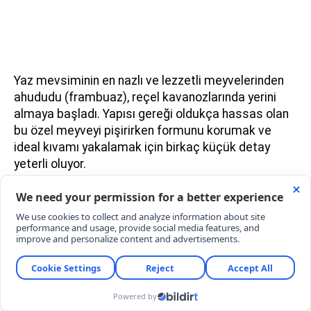
Yaz mevsiminin en nazlı ve lezzetli meyvelerinden
ahududu (frambuaz), reçel kavanozlarında yerini
almaya başladı. Yapısı gereği oldukça hassas olan
bu özel meyveyi pişirirken formunu korumak ve
ideal kıvamı yakalamak için birkaç küçük detay
yeterli oluyor.
MALZEMELER
​​​​​​​1 kilogram taze ahududu
4 su bardağı toz şeker (yaklaşık 800 gram)
1 tatlı kaşığı taze sıkılmış limon suyu
1 çay kaşığı tereyağı (köpüklenmeyi önlemek
için)