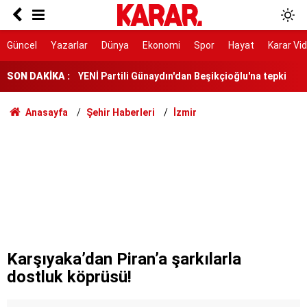
7 gün 7 gece hiç durmadan döndüler
YENİ Partili Günaydın'dan Beşikçioğlu'na tepki
Güncel
Yazarlar
Dünya
Ekonomi
Spor
Hayat
Karar Vi
SON DAKİKA :
Yeni YHT hattı 2028’de hizmete girecek
RTÜK’ten ATV’ye 8 milyon TL ceza
Anasayfa
Şehir Haberleri
İzmir
YENİ Parti Manisa İl Başkanı İlksen Özalper
tutuklandı
'Özgürlüğümüz için çerçeve yasaya gerek yok'
Toplarken eziyet, soyarken çile çektiriyor!
Eski milli futbolcu Haluk Erdem hayatını kaybetti
Karşıyaka’dan Piran’a şarkılarla
dostluk köprüsü!