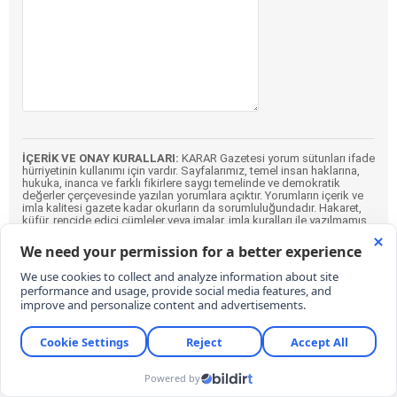
İÇERİK VE ONAY KURALLARI:
KARAR Gazetesi yorum sütunları ifade
hürriyetinin kullanımı için vardır. Sayfalarımız, temel insan haklarına,
hukuka, inanca ve farklı fikirlere saygı temelinde ve demokratik
değerler çerçevesinde yazılan yorumlara açıktır. Yorumların içerik ve
imla kalitesi gazete kadar okurların da sorumluluğundadır. Hakaret,
küfür, rencide edici cümleler veya imalar, imla kuralları ile yazılmamış,
Türkçe karakter kullanılmayan ve büyük harflerle yazılmış yorumlar
içeriğine bakılmaksızın onaylanmamaktadır. Özensizce belirlenmiş
kullanıcı adlarıyla gönderilen veya haber ve yazının bağlamının
dışında yazılan yorumlar da içeriğine bakılmaksızın
onaylanmamaktadır.