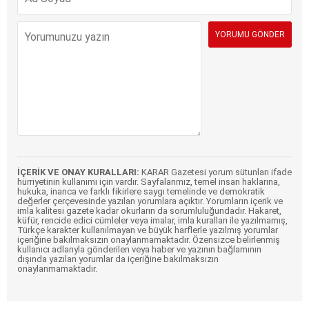
İÇERİK VE ONAY KURALLARI:
KARAR Gazetesi yorum sütunları ifade
hürriyetinin kullanımı için vardır. Sayfalarımız, temel insan haklarına,
hukuka, inanca ve farklı fikirlere saygı temelinde ve demokratik
değerler çerçevesinde yazılan yorumlara açıktır. Yorumların içerik ve
imla kalitesi gazete kadar okurların da sorumluluğundadır. Hakaret,
küfür, rencide edici cümleler veya imalar, imla kuralları ile yazılmamış,
Türkçe karakter kullanılmayan ve büyük harflerle yazılmış yorumlar
içeriğine bakılmaksızın onaylanmamaktadır. Özensizce belirlenmiş
kullanıcı adlarıyla gönderilen veya haber ve yazının bağlamının
dışında yazılan yorumlar da içeriğine bakılmaksızın
onaylanmamaktadır.