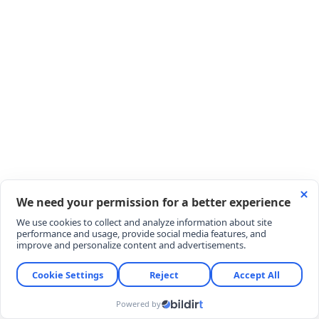
Doğranmış semizotlarını, nar ekşisini, tuzu ve
baharatları tencereye ekleyin. Semizotları çok
fazla ezilmeden, yaklaşık 5-7 dakika kadar
pişirip tencerenin altını kapatın.