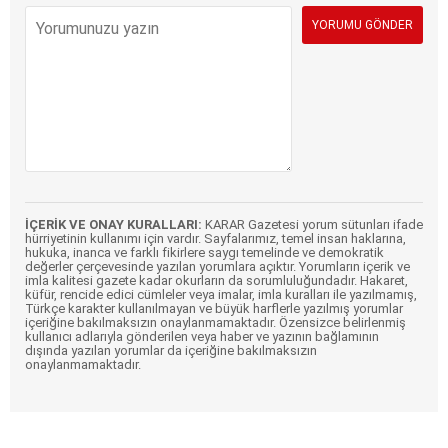
İÇERİK VE ONAY KURALLARI:
KARAR Gazetesi yorum sütunları ifade
hürriyetinin kullanımı için vardır. Sayfalarımız, temel insan haklarına,
hukuka, inanca ve farklı fikirlere saygı temelinde ve demokratik
değerler çerçevesinde yazılan yorumlara açıktır. Yorumların içerik ve
imla kalitesi gazete kadar okurların da sorumluluğundadır. Hakaret,
küfür, rencide edici cümleler veya imalar, imla kuralları ile yazılmamış,
Türkçe karakter kullanılmayan ve büyük harflerle yazılmış yorumlar
içeriğine bakılmaksızın onaylanmamaktadır. Özensizce belirlenmiş
kullanıcı adlarıyla gönderilen veya haber ve yazının bağlamının
dışında yazılan yorumlar da içeriğine bakılmaksızın
onaylanmamaktadır.