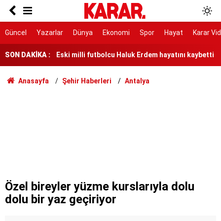
Toplarken eziyet, soyarken çile çektiriyor!
Eski milli futbolcu Haluk Erdem hayatını kaybetti
Güncel
Yazarlar
Dünya
Ekonomi
Spor
Hayat
Karar Vi
SON DAKİKA :
Yılda 700 ton ürün alınıyor!
193.390 tonluk hasat başladı!
Anasayfa
Şehir Haberleri
Antalya
Dünya nüfusunun yüzde 6’sı tehdit altında
Okullara 60 binden fazla güvenlik ve temizlik
personeli alınacak
'Ne yapacaksın, dövecek misin?'
Sahte ekspertizle 687 kişiye Türk vatandaşlığı
kazandırmışlar
Özel bireyler yüzme kurslarıyla dolu
dolu bir yaz geçiriyor