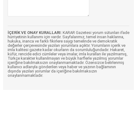
İÇERİK VE ONAY KURALLARI:
KARAR Gazetesi yorum sütunları ifade
hürriyetinin kullanımı için vardır. Sayfalarımız, temel insan haklarına,
hukuka, inanca ve farklı fikirlere saygı temelinde ve demokratik
değerler çerçevesinde yazılan yorumlara açıktır. Yorumların içerik ve
imla kalitesi gazete kadar okurların da sorumluluğundadır. Hakaret,
küfür, rencide edici cümleler veya imalar, imla kuralları ile yazılmamış,
Türkçe karakter kullanılmayan ve büyük harflerle yazılmış yorumlar
içeriğine bakılmaksızın onaylanmamaktadır. Özensizce belirlenmiş
kullanıcı adlarıyla gönderilen veya haber ve yazının bağlamının
dışında yazılan yorumlar da içeriğine bakılmaksızın
onaylanmamaktadır.