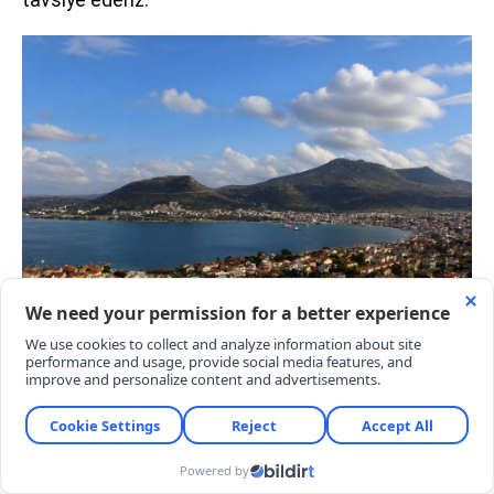
PLAJDA ŞEZLONG VE ŞEMSİYE KİRALAMA
VAR MI
Ücretsiz halk plajı statüsünde olması nedeniyle
ziyaretçilerin en çok merak ettiği konuların başında