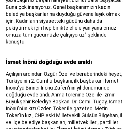
yazacağımız başarı hikayesi, bizi iktidara taşıyacak.
Buna çok inanıyoruz. Genel başkanımızın kadın
belediye başkanlarına duyduğu güvene layık olmak
için. Kadınların siyasetteki gücünü daha da
pekiştirmek için hep birlikte el ele yan yana omuz
omuza tüm gücümüzle çalışıyoruz” şeklinde
konuştu.
İsmet İnönü doğduğu evde anıldı
Açılışın ardından Özgür Özel ve beraberindeki heyet,
Türkiye'nin 2. Cumhurbaşkanı, ilk başbakanı İsmet
İnönü'yü Birinci İnönü Zaferi'nin yıl dönümünde
doğduğu evde andı. Anma törenine Özel ile İzmir
Büyükşehir Belediye Başkanı Dr. Cemil Tugay, İsmet
İnönü'nün kızı Özden Toker ile gazeteci Metin
Toker'in kızı, CHP eski Milletvekili Gülsün Bilgehan, il
ve ilçe belediye başkanları, milletvekilleri, partililer