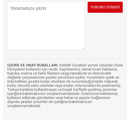
İÇERİK VE ONAY KURALLARI:
KARAR Gazetesi yorum sütunları ifade
hürriyetinin kullanımı için vardır. Sayfalarımız, temel insan haklarına,
hukuka, inanca ve farklı fikirlere saygı temelinde ve demokratik
değerler çerçevesinde yazılan yorumlara açıktır. Yorumların içerik ve
imla kalitesi gazete kadar okurların da sorumluluğundadır. Hakaret,
küfür, rencide edici cümleler veya imalar, imla kuralları ile yazılmamış,
Türkçe karakter kullanılmayan ve büyük harflerle yazılmış yorumlar
içeriğine bakılmaksızın onaylanmamaktadır. Özensizce belirlenmiş
kullanıcı adlarıyla gönderilen veya haber ve yazının bağlamının
dışında yazılan yorumlar da içeriğine bakılmaksızın
onaylanmamaktadır.