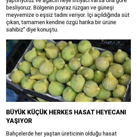
yaptırıyoruz ve ağacın neye ihtiyacı varsa ona göre
besliyoruz. Bölgenin poyraz rüzgarı ve güneşi
meyvemize o eşsiz tadını veriyor. İçi açıldığında süt
çıkan, tamamen kendine özgü harika bir ürüne
sahibiz” diye konuştu.
BÜYÜK KÜÇÜK HERKES HASAT HEYECANI
YAŞIYOR
Bahçelerde her yaştan üreticinin olduğu hasat