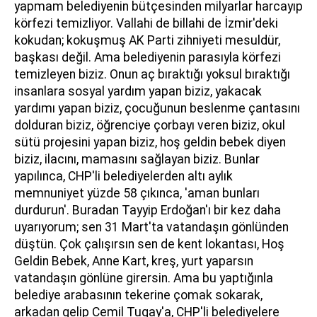
yapmam belediyenin bütçesinden milyarlar harcayıp
körfezi temizliyor. Vallahi de billahi de İzmir'deki
kokudan; kokuşmuş AK Parti zihniyeti mesuldür,
başkası değil. Ama belediyenin parasıyla körfezi
temizleyen biziz. Onun aç bıraktığı yoksul bıraktığı
insanlara sosyal yardım yapan biziz, yakacak
yardımı yapan biziz, çocuğunun beslenme çantasını
dolduran biziz, öğrenciye çorbayı veren biziz, okul
sütü projesini yapan biziz, hoş geldin bebek diyen
biziz, ilacını, mamasını sağlayan biziz. Bunlar
yapılınca, CHP'li belediyelerden altı aylık
memnuniyet yüzde 58 çıkınca, 'aman bunları
durdurun'. Buradan Tayyip Erdoğan'ı bir kez daha
uyarıyorum; sen 31 Mart'ta vatandaşın gönlünden
düştün. Çok çalışırsın sen de kent lokantası, Hoş
Geldin Bebek, Anne Kart, kreş, yurt yaparsın
vatandaşın gönlüne girersin. Ama bu yaptığınla
belediye arabasının tekerine çomak sokarak,
arkadan gelip Cemil Tugay'a, CHP'li belediyelere