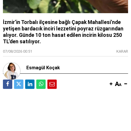
İzmir’in Torbalı ilçesine bağlı Çapak Mahallesi’nde
yetişen bardacık inciri lezzetini poyraz rüzgarından
alıyor. Günde 10 ton hasat edilen incirin kilosu 250
TL’den satılıyor.
07/08/2026 00:51
KARAR
Esmagül Koçak