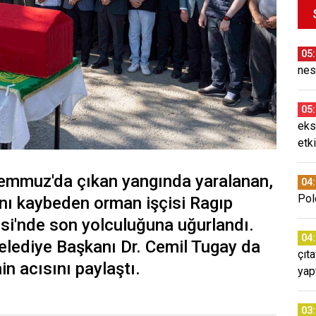
05
nes
05
eks
etki
Temmuz'da çıkan yangında yaralanan,
04
Pol
ını kaybeden orman işçisi Ragıp
esi'nde son yolculuğuna uğurlandı.
04
elediye Başkanı Dr. Cemil Tugay da
çıt
nin acısını paylaştı.
yap
03