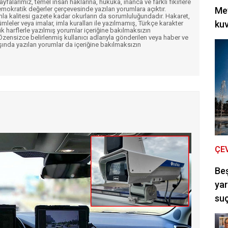
Sayfalarımız, temel insan haklarına, hukuka, inanca ve farklı fikirlere
mokratik değerler çerçevesinde yazılan yorumlara açıktır.
Met
imla kalitesi gazete kadar okurların da sorumluluğundadır. Hakaret,
kuv
ümleler veya imalar, imla kuralları ile yazılmamış, Türkçe karakter
k harflerle yazılmış yorumlar içeriğine bakılmaksızın
ensizce belirlenmiş kullanıcı adlarıyla gönderilen veya haber ve
şında yazılan yorumlar da içeriğine bakılmaksızın
ÇE
Be
yar
suç