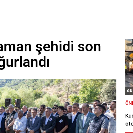
aman şehidi son
ğurlandı
GÜ
ÖN
Kü
oto