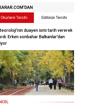
KARAR.COM’DAN
Okurların Tercihi
Editörün Tercihi
eoroloji'nin duayen ismi tarih vererek
rdı: Erken sonbahar Balkanlar'dan
iyor
NCEL