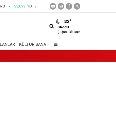
URO
55.093
%0.17
edim
22°
İstanbul
Çoğunlukla açık
İLANLAR
KÜLTÜR SANAT