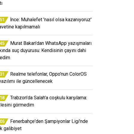
tı
İnce: Muhalefet 'nasıl olsa kazanıyoruz'
:51
avetine kapılmamalı
Murat Bakan'dan WhatsApp yazışmaları
:45
kında suç duyurusu: Kendisinin çayını dahi
edim
Realme telefonlar, Oppo'nun ColorOS
:31
yazılımı ile güncellenecek
Trabzon’da Salah’a coşkulu karşılama:
:18
lesini görmedim
Fenerbahçe'den Şampiyonlar Ligi'nde
:05
ik galibiyet