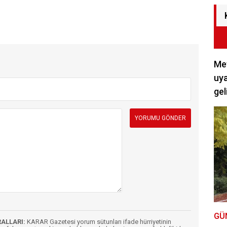
Met
uya
gel
GÜ
RALLARI:
KARAR Gazetesi yorum sütunları ifade hürriyetinin