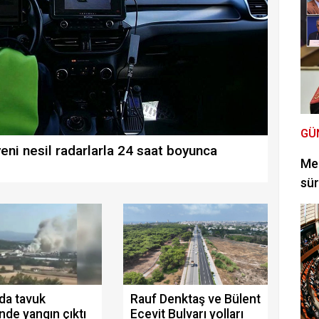
GÜ
ni nesil radarlarla 24 saat boyunca
Mec
sür
da tavuk
Rauf Denktaş ve Bülent
inde yangın çıktı
Ecevit Bulvarı yolları