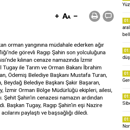
Yüz
01
ara
bell
an orman yangınına müdahale ederken ağır
01
iği'nde görevli Ragıp Şahin son yolculuğuna
düş
misi'nde kılınan cenaze namazında İzmir
l Tugay ile Tarım ve Orman Bakanı İbrahim
01
lban, Ödemiş Belediye Başkanı Mustafa Turan,
Ger
, Beydağ Belediye Başkanı Şakir Başaran,
İzmir Orman Bölge Müdürlüğü ekipleri, ailesi,
01
dı. Şehit Şahin'in cenazesi namazın ardından
Sib
di. Başkan Tugay, Ragıp Şahin'in eşi Nazire
acılarını paylaştı ve başsağlığı diledi.
01
Nor