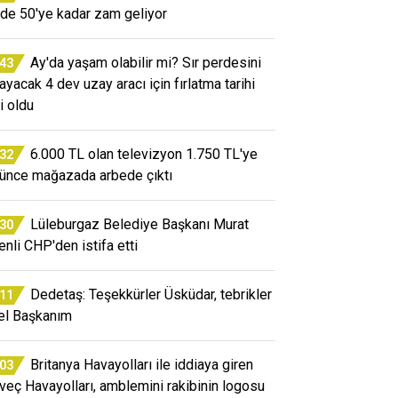
de 50'ye kadar zam geliyor
Ay'da yaşam olabilir mi? Sır perdesini
:43
layacak 4 dev uzay aracı için fırlatma tarihi
i oldu
6.000 TL olan televizyon 1.750 TL'ye
:32
ünce mağazada arbede çıktı
Lüleburgaz Belediye Başkanı Murat
:30
enli CHP'den istifa etti
Dedetaş: Teşekkürler Üsküdar, tebrikler
:11
el Başkanım
Britanya Havayolları ile iddiaya giren
:03
veç Havayolları, amblemini rakibinin logosu