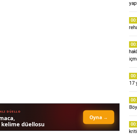
yap
00
reh
00
hak
içm
00
17 
00
Böy
00
krit