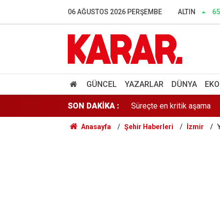
İnce: Muhalefet 'nasıl ols
06 AĞUSTOS 2026 PERŞEMBE
ALTIN
65
Murat Bakan'dan WhatsApp
Lozan mübadillerinden orta
Süreçte en kritik aşama
GÜNCEL
YAZARLAR
DÜNYA
EKO
SON DAKİKA :
Gaziantep'te acı olay! 91 
Anasayfa
Şehir Haberleri
İzmir
Belediye kursunda öğrendi
Gazi ve şehit yakınlarına il