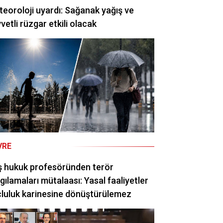
eoroloji uyardı: Sağanak yağış ve
vetli rüzgar etkili olacak
VRE
ş hukuk profesöründen terör
gılamaları mütalaası: Yasal faaliyetler
luluk karinesine dönüştürülemez