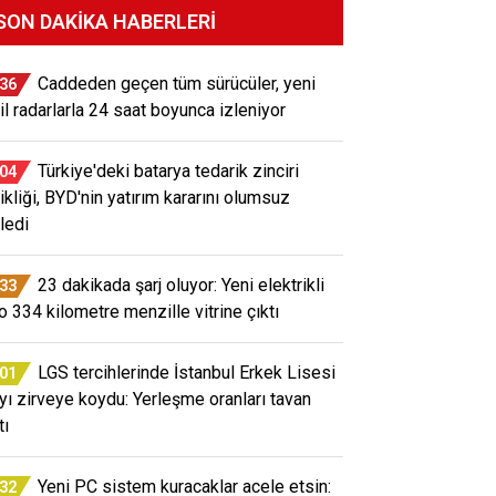
SON DAKIKA HABERLERI
Caddeden geçen tüm sürücüler, yeni
:36
il radarlarla 24 saat boyunca izleniyor
Türkiye'deki batarya tedarik zinciri
:04
ikliği, BYD'nin yatırım kararını olumsuz
ledi
23 dakikada şarj oluyor: Yeni elektrikli
:33
o 334 kilometre menzille vitrine çıktı
LGS tercihlerinde İstanbul Erkek Lisesi
:01
ayı zirveye koydu: Yerleşme oranları tavan
tı
Yeni PC sistem kuracaklar acele etsin:
:32