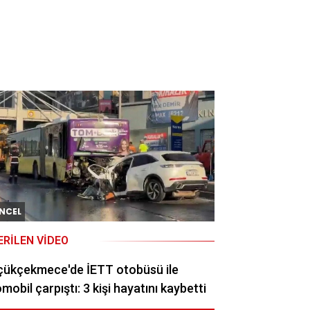
NCEL
ERILEN VIDEO
çükçekmece'de İETT otobüsü ile
mobil çarpıştı: 3 kişi hayatını kaybetti