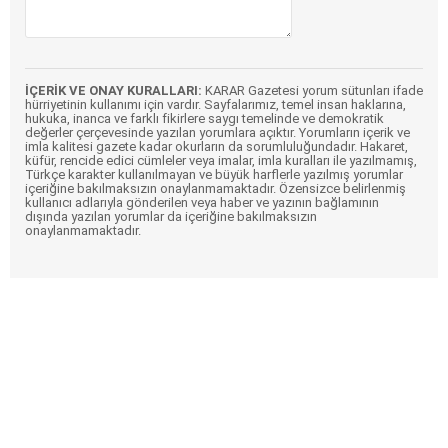
İÇERİK VE ONAY KURALLARI:
KARAR Gazetesi yorum sütunları ifade
hürriyetinin kullanımı için vardır. Sayfalarımız, temel insan haklarına,
hukuka, inanca ve farklı fikirlere saygı temelinde ve demokratik
değerler çerçevesinde yazılan yorumlara açıktır. Yorumların içerik ve
imla kalitesi gazete kadar okurların da sorumluluğundadır. Hakaret,
küfür, rencide edici cümleler veya imalar, imla kuralları ile yazılmamış,
Türkçe karakter kullanılmayan ve büyük harflerle yazılmış yorumlar
içeriğine bakılmaksızın onaylanmamaktadır. Özensizce belirlenmiş
kullanıcı adlarıyla gönderilen veya haber ve yazının bağlamının
dışında yazılan yorumlar da içeriğine bakılmaksızın
onaylanmamaktadır.