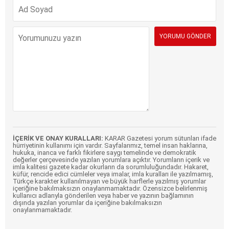
İÇERİK VE ONAY KURALLARI:
KARAR Gazetesi yorum sütunları ifade
hürriyetinin kullanımı için vardır. Sayfalarımız, temel insan haklarına,
hukuka, inanca ve farklı fikirlere saygı temelinde ve demokratik
değerler çerçevesinde yazılan yorumlara açıktır. Yorumların içerik ve
imla kalitesi gazete kadar okurların da sorumluluğundadır. Hakaret,
küfür, rencide edici cümleler veya imalar, imla kuralları ile yazılmamış,
Türkçe karakter kullanılmayan ve büyük harflerle yazılmış yorumlar
içeriğine bakılmaksızın onaylanmamaktadır. Özensizce belirlenmiş
kullanıcı adlarıyla gönderilen veya haber ve yazının bağlamının
dışında yazılan yorumlar da içeriğine bakılmaksızın
onaylanmamaktadır.