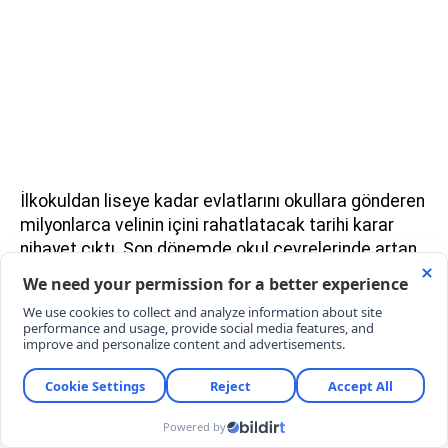
İlkokuldan liseye kadar evlatlarını okullara gönderen
milyonlarca velinin içini rahatlatacak tarihi karar
nihayet çıktı. Son dönemde okul çevrelerinde artan
riskler ve yaşanan üzücü saldırılar üzerine düğmeye
basan hükümet, yeni eğitim-öğretim yılında okul
güvenliğini en üst seviyeye çıkarıyor.
Artık okul kapılarında el dedektörüyle arama yapma
yetkisine sahip, emniyetle anlık irtibatta olan
donanımlı 30 bin güvenlik personeli nöbet tutacak.
Peki, İŞKUR TYP üzerinden gerçekleştirilecek bu