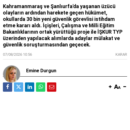
Kahramanmaraş ve Şanlıurfa'da yaşanan üzücü
olayların ardından harekete geçen hükümet,
okullarda 30 bin yeni güvenlik görevlisi istihdam
etme kararı aldı. İçişleri, Çalışma ve Milli Eğitim
Bakanlıklarının ortak yürüttüğü proje ile İŞKUR TYP
üzerinden yapılacak alımlarda adaylar mülakat ve
güvenlik soruşturmasından geçecek.
07/08/2026 10:56
KARAR
Emine Durgun