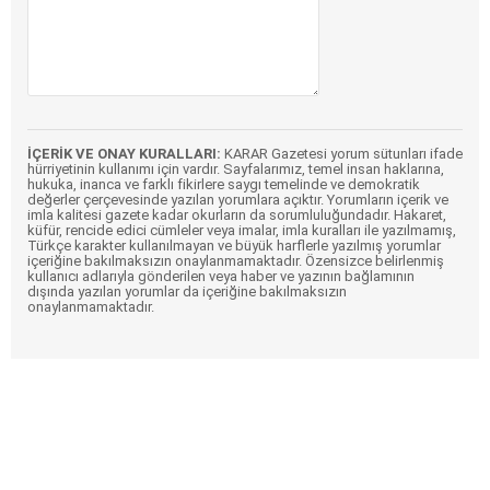
İÇERİK VE ONAY KURALLARI:
KARAR Gazetesi yorum sütunları ifade
hürriyetinin kullanımı için vardır. Sayfalarımız, temel insan haklarına,
hukuka, inanca ve farklı fikirlere saygı temelinde ve demokratik
değerler çerçevesinde yazılan yorumlara açıktır. Yorumların içerik ve
imla kalitesi gazete kadar okurların da sorumluluğundadır. Hakaret,
küfür, rencide edici cümleler veya imalar, imla kuralları ile yazılmamış,
Türkçe karakter kullanılmayan ve büyük harflerle yazılmış yorumlar
içeriğine bakılmaksızın onaylanmamaktadır. Özensizce belirlenmiş
kullanıcı adlarıyla gönderilen veya haber ve yazının bağlamının
dışında yazılan yorumlar da içeriğine bakılmaksızın
onaylanmamaktadır.