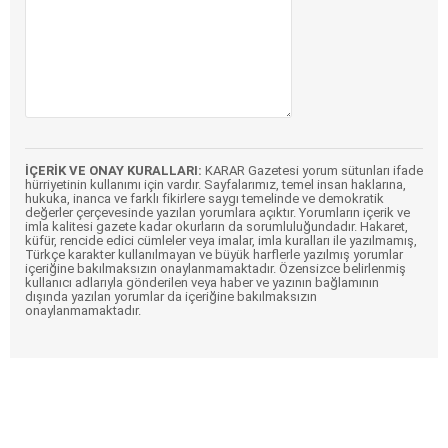
İÇERİK VE ONAY KURALLARI:
KARAR Gazetesi yorum sütunları ifade
hürriyetinin kullanımı için vardır. Sayfalarımız, temel insan haklarına,
hukuka, inanca ve farklı fikirlere saygı temelinde ve demokratik
değerler çerçevesinde yazılan yorumlara açıktır. Yorumların içerik ve
imla kalitesi gazete kadar okurların da sorumluluğundadır. Hakaret,
küfür, rencide edici cümleler veya imalar, imla kuralları ile yazılmamış,
Türkçe karakter kullanılmayan ve büyük harflerle yazılmış yorumlar
içeriğine bakılmaksızın onaylanmamaktadır. Özensizce belirlenmiş
kullanıcı adlarıyla gönderilen veya haber ve yazının bağlamının
dışında yazılan yorumlar da içeriğine bakılmaksızın
onaylanmamaktadır.