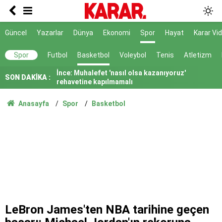
LGS tercihlerinde İstanbul Erkek Lisesi çıtayı
zirveye koydu
Lüleburgaz Belediye Başkanı Murat Gerenli
Güncel
Yazarlar
Dünya
Ekonomi
Spor
Hayat
Karar Vi
CHP'den istifa etti
Dedetaş: Teşekkürler Üsküdar, tebrikler Sibel
Spor
Futbol
Basketbol
Voleybol
Tenis
Atletizm
Başkanım
İnce: Muhalefet 'nasıl olsa kazanıyoruz'
SON DAKİKA :
rehavetine kapılmamalı
Kendisinin çayını dahi içmedim
Anasayfa
Spor
Basketbol
Ayrımcılığı hak etmedik
SURECTE EN KRITIK ASAMA
91 yaşındaki kadın yanarak hayatını kaybetti
Belediye kursunda öğrendiği meslekle evini
atölyeye dönüştürdü
LeBron James'ten NBA tarihine geçen
Gazi ve şehit yakınlarına ilişkin teklif kabul