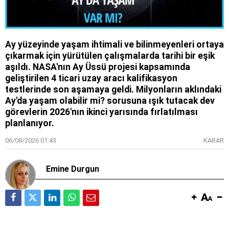
Ay yüzeyinde yaşam ihtimali ve bilinmeyenleri ortaya
çıkarmak için yürütülen çalışmalarda tarihi bir eşik
aşıldı. NASA'nın Ay Üssü projesi kapsamında
geliştirilen 4 ticari uzay aracı kalifikasyon
testlerinde son aşamaya geldi. Milyonların aklındaki
Ay'da yaşam olabilir mi? sorusuna ışık tutacak dev
görevlerin 2026'nın ikinci yarısında fırlatılması
planlanıyor.
06/08/2026 01:43
KARAR
Emine Durgun