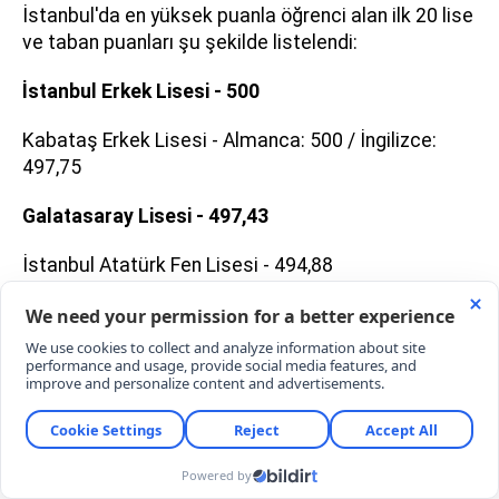
İstanbul'da en yüksek puanla öğrenci alan ilk 20 lise
ve taban puanları şu şekilde listelendi:
İstanbul Erkek Lisesi - 500
Kabataş Erkek Lisesi - Almanca: 500 / İngilizce:
497,75
Galatasaray Lisesi - 497,43
İstanbul Atatürk Fen Lisesi - 494,88
Cağaloğlu Anadolu Lisesi - 493,35
Hüseyin Avni Sözen Anadolu Lisesi - 491,85
Haydarpaşa Lisesi - 488,84
Beşiktaş Sakıp Sabancı Anadolu Lisesi - 486,28