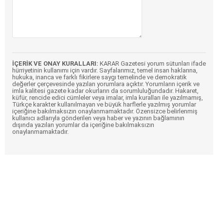
İÇERİK VE ONAY KURALLARI:
KARAR Gazetesi yorum sütunları ifade
hürriyetinin kullanımı için vardır. Sayfalarımız, temel insan haklarına,
hukuka, inanca ve farklı fikirlere saygı temelinde ve demokratik
değerler çerçevesinde yazılan yorumlara açıktır. Yorumların içerik ve
imla kalitesi gazete kadar okurların da sorumluluğundadır. Hakaret,
küfür, rencide edici cümleler veya imalar, imla kuralları ile yazılmamış,
Türkçe karakter kullanılmayan ve büyük harflerle yazılmış yorumlar
içeriğine bakılmaksızın onaylanmamaktadır. Özensizce belirlenmiş
kullanıcı adlarıyla gönderilen veya haber ve yazının bağlamının
dışında yazılan yorumlar da içeriğine bakılmaksızın
onaylanmamaktadır.