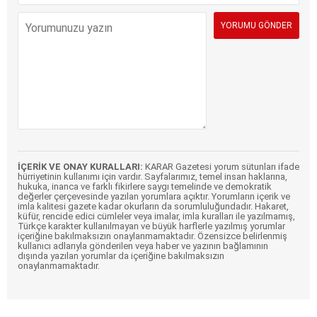
İÇERİK VE ONAY KURALLARI:
KARAR Gazetesi yorum sütunları ifade
hürriyetinin kullanımı için vardır. Sayfalarımız, temel insan haklarına,
hukuka, inanca ve farklı fikirlere saygı temelinde ve demokratik
değerler çerçevesinde yazılan yorumlara açıktır. Yorumların içerik ve
imla kalitesi gazete kadar okurların da sorumluluğundadır. Hakaret,
küfür, rencide edici cümleler veya imalar, imla kuralları ile yazılmamış,
Türkçe karakter kullanılmayan ve büyük harflerle yazılmış yorumlar
içeriğine bakılmaksızın onaylanmamaktadır. Özensizce belirlenmiş
kullanıcı adlarıyla gönderilen veya haber ve yazının bağlamının
dışında yazılan yorumlar da içeriğine bakılmaksızın
onaylanmamaktadır.