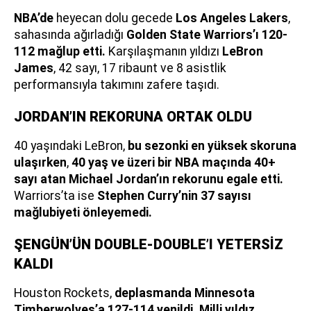
NBA’de
heyecan dolu gecede
Los Angeles Lakers
,
sahasında ağırladığı
Golden State Warriors’ı 120-
112 mağlup etti.
Karşılaşmanın yıldızı
LeBron
James
, 42 sayı, 17 ribaunt ve 8 asistlik
performansıyla takımını zafere taşıdı.
JORDAN’IN REKORUNA ORTAK OLDU
40 yaşındaki LeBron,
bu sezonki en yüksek skoruna
ulaşırken
,
40 yaş ve üzeri bir NBA maçında 40+
sayı atan Michael Jordan’ın rekorunu egale etti.
Warriors’ta ise
Stephen Curry’nin 37 sayısı
mağlubiyeti önleyemedi.
ŞENGÜN’ÜN DOUBLE-DOUBLE’I YETERSİZ
KALDI
Houston Rockets,
deplasmanda Minnesota
Timberwolves’a 127-114 yenildi.
Milli yıldız