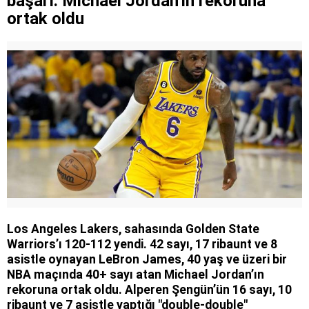
başarı: Michael Jordan'ın rekoruna
edildi
ortak oldu
Los Angeles Lakers, sahasında Golden State
Warriors’ı 120-112 yendi. 42 sayı, 17 ribaunt ve 8
asistle oynayan LeBron James, 40 yaş ve üzeri bir
NBA maçında 40+ sayı atan Michael Jordan’ın
rekoruna ortak oldu. Alperen Şengün’ün 16 sayı, 10
ribaunt ve 7 asistle yaptığı "double-double"