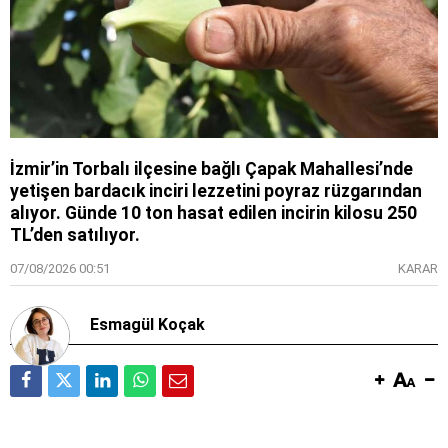
İzmir’in Torbalı ilçesine bağlı Çapak Mahallesi’nde
yetişen bardacık inciri lezzetini poyraz rüzgarından
alıyor. Günde 10 ton hasat edilen incirin kilosu 250
TL’den satılıyor.
07/08/2026 00:51
KARAR
Esmagül Koçak