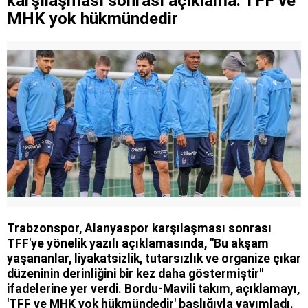
karşılaşması sonrası açıklama: TFF ve
mont arıyor
MHK yok hükmündedir
Trabzonspor, Alanyaspor karşılaşması sonrası
TFF'ye yönelik yazılı açıklamasında, "Bu akşam
yaşananlar, liyakatsizlik, tutarsızlık ve organize çıkar
düzeninin derinliğini bir kez daha göstermiştir"
ifadelerine yer verdi. Bordu-Mavili takım, açıklamayı,
'TFF ve MHK yok hükmündedir' başlığıyla yayımladı.