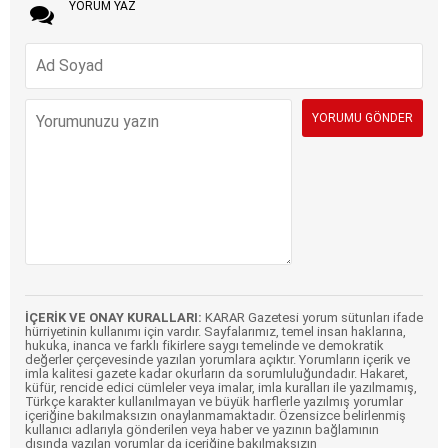
YORUM YAZ
İÇERİK VE ONAY KURALLARI:
KARAR Gazetesi yorum sütunları ifade
hürriyetinin kullanımı için vardır. Sayfalarımız, temel insan haklarına,
hukuka, inanca ve farklı fikirlere saygı temelinde ve demokratik
değerler çerçevesinde yazılan yorumlara açıktır. Yorumların içerik ve
imla kalitesi gazete kadar okurların da sorumluluğundadır. Hakaret,
küfür, rencide edici cümleler veya imalar, imla kuralları ile yazılmamış,
Türkçe karakter kullanılmayan ve büyük harflerle yazılmış yorumlar
içeriğine bakılmaksızın onaylanmamaktadır. Özensizce belirlenmiş
kullanıcı adlarıyla gönderilen veya haber ve yazının bağlamının
dışında yazılan yorumlar da içeriğine bakılmaksızın