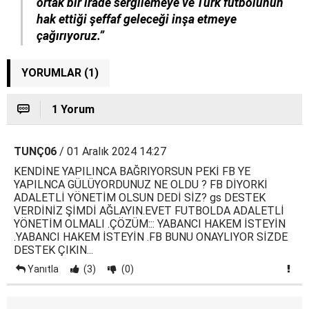
ortak bir irade sergilemeye ve Türk futbolunun
hak ettiği şeffaf geleceği inşa etmeye
çağırıyoruz.”
YORUMLAR (1)
1 Yorum
TUNÇ06
/ 01 Aralık 2024 14:27
KENDİNE YAPILINCA BAĞRIYORSUN PEKİ FB YE
YAPILNCA GÜLÜYORDUNUZ NE OLDU ? FB DİYORKİ
ADALETLİ YÖNETİM OLSUN DEDİ SİZ? gs DESTEK
VERDİNİZ ŞİMDİ AĞLAYIN.EVET FUTBOLDA ADALETLİ
YÖNETİM OLMALI .ÇÖZÜM::: YABANCI HAKEM İSTEYİN
.YABANCI HAKEM İSTEYİN .FB BUNU ONAYLIYOR SİZDE
DESTEK ÇIKIN...
Yanıtla
(3)
(0)