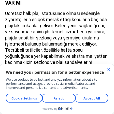
VAR MI
Ücretsiz halk plajı statüsünde olması nedeniyle
ziyaretçilerin en çok merak ettiği konuların başında
plajdaki imkanlar geliyor. Belediyenin sağladığı duş
ve soyunma kabini gibi temel hizmetlerin yanı sıra,
plajda sabit bir şezlong veya şemsiye kiralama
işletmesi bulunup bulunmadığı merak ediliyor.
Tecrübeli tatilciler, özellikle hafta sonu
yoğunluğunda yer kapabilmek ve ekstra maliyetten
kaçınmak için şezlong ve plaj sandalyelerini
yanlarında getirmelerinin çok daha konforlu bir
seçenek olduğunu belirtiyor.
BURUNUCU PLAJINDA OTOPARK SORUNU
VAR MI?
Özellikle yaz sezonunda ve hafta sonlarında
günübirlikçilerin akınına uğrayan Yeni Foça'da, araç