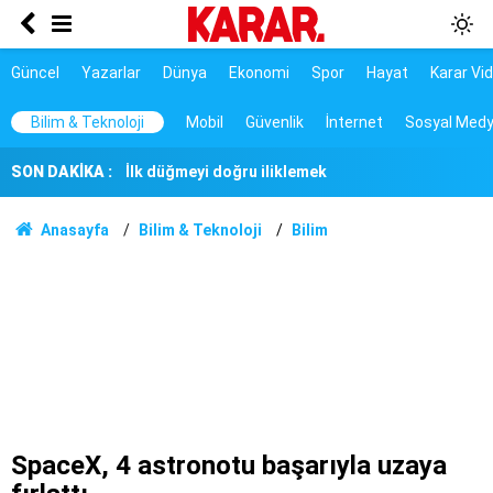
"Casperlar" suç örgütüne yönelik soruşturmada
149 şüpheli hakkında dava
81 valilikte görevlendirilecekler
Güncel
Yazarlar
Dünya
Ekonomi
Spor
Hayat
Karar Vi
İlk düğmeyi doğru iliklemek
Bilim & Teknoloji
Mobil
Güvenlik
İnternet
Sosyal Med
SON DAKİKA :
Üç lider Mekke’de imzayı attı
Burdur ve Salda göllerinde su seviyesi düşmeye
Anasayfa
Bilim & Teknoloji
Bilim
devam ediyor
28 ilde CHP'li başkan kalmadı
4 ilde suç örgütlerine operasyon: 32 şüpheli
adliyeye sevk edildi
Demirtaş ve Ahmet Özer yararlanamayacak
Hesaplara ve taşınmazlara el konuldu
SpaceX, 4 astronotu başarıyla uzaya
2.500 rakımlı Türk Dağı eteklerinde mesai