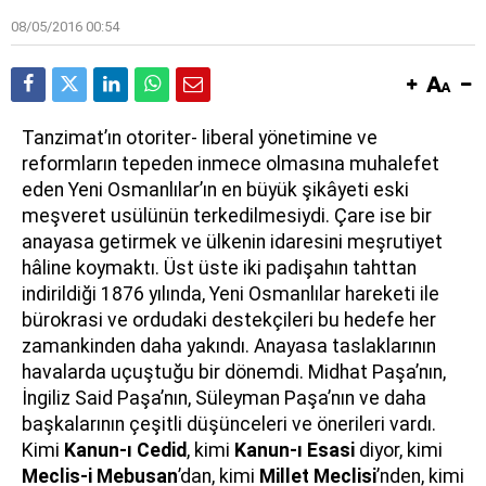
08/05/2016 00:54
Tanzimat’ın otoriter- liberal yönetimine ve
reformların tepeden inmece olmasına muhalefet
eden Yeni Osmanlılar’ın en büyük şikâyeti eski
meşveret usülünün terkedilmesiydi. Çare ise bir
anayasa getirmek ve ülkenin idaresini meşrutiyet
hâline koymaktı. Üst üste iki padişahın tahttan
indirildiği 1876 yılında, Yeni Osmanlılar hareketi ile
bürokrasi ve ordudaki destekçileri bu hedefe her
zamankinden daha yakındı. Anayasa taslaklarının
havalarda uçuştuğu bir dönemdi. Midhat Paşa’nın,
İngiliz Said Paşa’nın, Süleyman Paşa’nın ve daha
başkalarının çeşitli düşünceleri ve önerileri vardı.
Kimi
Kanun-ı Cedid
, kimi
Kanun-ı Esasi
diyor, kimi
Meclis-i Mebusan
’dan, kimi
Millet Meclisi
’nden, kimi