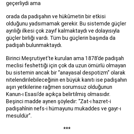
geçerliydi ama
orada da padişahın ve hükûmetin bir etkisi
olduğunu yadsımamak gerekir. Bu sistemde güçler
ayrılığı ilkesi çok zayıf kalmaktaydı ve dolayısıyla
güçler birliği vardı. Tüm bu güçlerin başında da
padişah bulunmaktaydı.
Birinci Meşrutiyet’te kurulan ama 1878’de padişah
meclisi feshettiği için çok da uzun ömürlü olmayan
bu sistemin ancak bir “anayasal despotizm” olarak
nitelendirilebileceğinin en büyük kanıtı ise padişahın
aşırı yetkilerine rağmen sorumsuz olduğunun
Kanun-ı Esasi’de açıkça belirtilmiş olmasıdır.
Beşinci madde aynen şöyledir: “Zat-ı hazret-i
padişahînin nefs-i hümayunu mukaddes ve gayr-ı
mesuldür”.
***