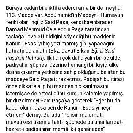
Buraya kadarı bile iktifa ederdi ama bir de meşhur
113. Madde var. Abdülhamid’in Mabeyn-i Hümayun
feriki olan İngiliz Said Paşa, kendi kayınbiraderi
Damad Mahmud Celaleddin Paşa tarafından
taslağa ilave ettirildiğini söylediği bu maddenin
Kanun-ı Esasi’yi hiç yazılmamış gibi yapacağını
hatıratında anlatır (Bkz. Davut Erkan,
Eğinli Said
Paşa’nın Hatıratı
). İlk hali çok daha yalın bir şekilde,
padişahın şüphesi üzerine herhangi bir kişiyi ülke
dışına çıkarma yetkisine sahip olduğunu belirten bu
maddeye Said Paşa itiraz etmiş. Padişah bu itirazı
önce dikkate alıp bu maddenin çıkarılmasını
istemişse de ertesi günü kurşun kalemle yapılmış
bir düzeltmeyi Said Paşa’ya gösterek “Eğer bu da
kabul olunmazsa ben de Kanun-ı Esasiyi neşr
etmem” demiş. Burada “Polisin malumat-ı
mevsukesi üzerine taht-ı şübhede bulunanları zat-ı
hazret-i padişahînin memâlik-i şahaneden”