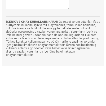
İÇERİK VE ONAY KURALLARI:
KARAR Gazetesi yorum sütunları ifade
hürriyetinin kullanımı için vardır. Sayfalarımız, temel insan haklarına,
hukuka, inanca ve farklı fikirlere saygı temelinde ve demokratik
değerler çerçevesinde yazılan yorumlara açıktır. Yorumların içerik ve
imla kalitesi gazete kadar okurların da sorumluluğundadır. Hakaret,
küfür, rencide edici cümleler veya imalar, imla kuralları ile yazılmamış,
Türkçe karakter kullanılmayan ve büyük harflerle yazılmış yorumlar
içeriğine bakılmaksızın onaylanmamaktadır. Özensizce belirlenmiş
kullanıcı adlarıyla gönderilen veya haber ve yazının bağlamının
dışında yazılan yorumlar da içeriğine bakılmaksızın
onaylanmamaktadır.