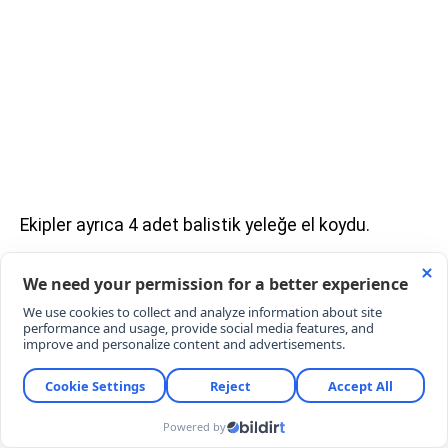
Ekipler ayrıca 4 adet balistik yeleğe el koydu.
Soruşturma kapsamında ele geçirilen deliller ile
dijital materyallerin incelenmesine devam edildiği
bildirildi. Muzaffer Şirin hakkında yürütülen
soruşturmanın çok yönlü olarak sürdüğü,
soruşturmanın seyri doğrultusunda kamuoyuna
ayrıca bilgi verileceği belirtildi.
YORUMLAR