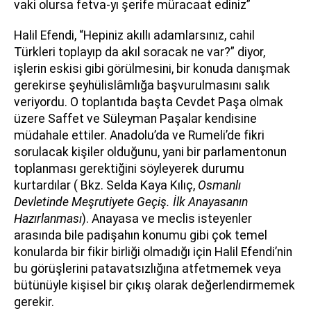
vaki olursa fetva-yı şerife müracaat ediniz”
Halil Efendi, “Hepiniz akıllı adamlarsınız, cahil
Türkleri toplayıp da akıl soracak ne var?” diyor,
işlerin eskisi gibi görülmesini, bir konuda danışmak
gerekirse şeyhülislâmlığa başvurulmasını salık
veriyordu. O toplantıda başta Cevdet Paşa olmak
üzere Saffet ve Süleyman Paşalar kendisine
müdahale ettiler. Anadolu’da ve Rumeli’de fikri
sorulacak kişiler olduğunu, yani bir parlamentonun
toplanması gerektiğini söyleyerek durumu
kurtardılar ( Bkz. Selda Kaya Kılıç,
Osmanlı
Devletinde Meşrutiyete Geçiş. İlk Anayasanın
Hazırlanması
). Anayasa ve meclis isteyenler
arasında bile padişahın konumu gibi çok temel
konularda bir fikir birliği olmadığı için Halil Efendi’nin
bu görüşlerini patavatsızlığına atfetmemek veya
bütünüyle kişisel bir çıkış olarak değerlendirmemek
gerekir.