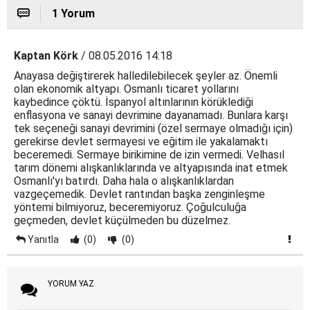
1 Yorum
Kaptan Körk
/ 08.05.2016 14:18
Anayasa değiştirerek halledilebilecek şeyler az. Önemli
olan ekonomik altyapı. Osmanlı ticaret yollarını
kaybedince çöktü. İspanyol altınlarının körüklediği
enflasyona ve sanayi devrimine dayanamadı. Bunlara karşı
tek seçeneği sanayi devrimini (özel sermaye olmadığı için)
gerekirse devlet sermayesi ve eğitim ile yakalamaktı
beceremedi. Sermaye birikimine de izin vermedi. Velhasıl
tarım dönemi alışkanlıklarında ve altyapısında inat etmek
Osmanlı'yı batırdı. Daha hala o alışkanlıklardan
vazgeçemedik. Devlet rantından başka zenginleşme
yöntemi bilmiyoruz, beceremiyoruz. Çoğulculuğa
geçmeden, devlet küçülmeden bu düzelmez.
Yanıtla
(0)
(0)
YORUM YAZ