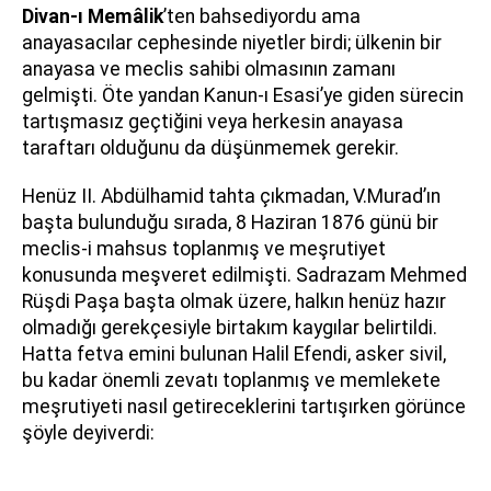
Divan-ı Memâlik
’ten bahsediyordu ama
anayasacılar cephesinde niyetler birdi; ülkenin bir
anayasa ve meclis sahibi olmasının zamanı
gelmişti. Öte yandan Kanun-ı Esasi’ye giden sürecin
tartışmasız geçtiğini veya herkesin anayasa
taraftarı olduğunu da düşünmemek gerekir.
Henüz II. Abdülhamid tahta çıkmadan, V.Murad’ın
başta bulunduğu sırada, 8 Haziran 1876 günü bir
meclis-i mahsus toplanmış ve meşrutiyet
konusunda meşveret edilmişti. Sadrazam Mehmed
Rüşdi Paşa başta olmak üzere, halkın henüz hazır
olmadığı gerekçesiyle birtakım kaygılar belirtildi.
Hatta fetva emini bulunan Halil Efendi, asker sivil,
bu kadar önemli zevatı toplanmış ve memlekete
meşrutiyeti nasıl getireceklerini tartışırken görünce
şöyle deyiverdi: