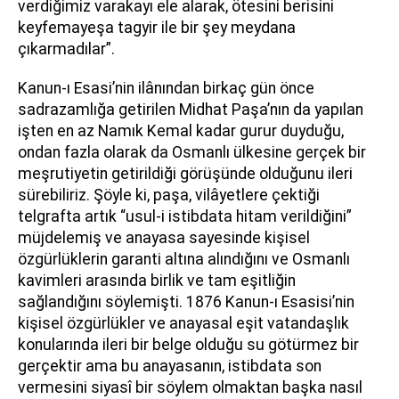
verdiğimiz varakayı ele alarak, ötesini berisini
keyfemayeşa tagyir ile bir şey meydana
çıkarmadılar”.
Kanun-ı Esasi’nin ilânından birkaç gün önce
sadrazamlığa getirilen Midhat Paşa’nın da yapılan
işten en az Namık Kemal kadar gurur duyduğu,
ondan fazla olarak da Osmanlı ülkesine gerçek bir
meşrutiyetin getirildiği görüşünde olduğunu ileri
sürebiliriz. Şöyle ki, paşa, vilâyetlere çektiği
telgrafta artık “usul-i istibdata hitam verildiğini”
müjdelemiş ve anayasa sayesinde kişisel
özgürlüklerin garanti altına alındığını ve Osmanlı
kavimleri arasında birlik ve tam eşitliğin
sağlandığını söylemişti. 1876 Kanun-ı Esasisi’nin
kişisel özgürlükler ve anayasal eşit vatandaşlık
konularında ileri bir belge olduğu su götürmez bir
gerçektir ama bu anayasanın, istibdata son
vermesini siyasî bir söylem olmaktan başka nasıl