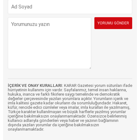
İÇERİK VE ONAY KURALLARI:
KARAR Gazetesi yorum sütunları ifade
hürriyetinin kullanımı için vardır. Sayfalarımız, temel insan haklarına,
hukuka, inanca ve farklı fikirlere saygı temelinde ve demokratik
değerler çerçevesinde yazılan yorumlara açıktır. Yorumların içerik ve
imla kalitesi gazete kadar okurların da sorumluluğundadır. Hakaret,
küfür, rencide edici cümleler veya imalar, imla kuralları ile yazılmamış,
Türkçe karakter kullanılmayan ve büyük harflerle yazılmış yorumlar
içeriğine bakılmaksızın onaylanmamaktadır. Özensizce belirlenmiş
kullanıcı adlarıyla gönderilen veya haber ve yazının bağlamının
dışında yazılan yorumlar da içeriğine bakılmaksızın
onaylanmamaktadır.