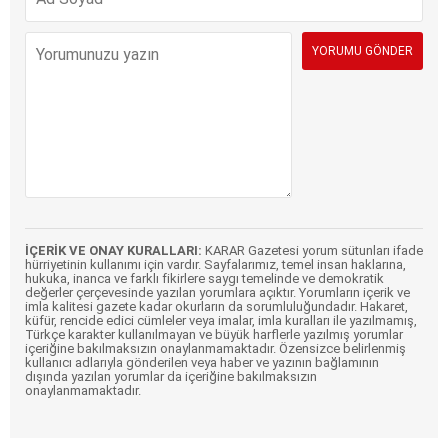
İÇERİK VE ONAY KURALLARI:
KARAR Gazetesi yorum sütunları ifade
hürriyetinin kullanımı için vardır. Sayfalarımız, temel insan haklarına,
hukuka, inanca ve farklı fikirlere saygı temelinde ve demokratik
değerler çerçevesinde yazılan yorumlara açıktır. Yorumların içerik ve
imla kalitesi gazete kadar okurların da sorumluluğundadır. Hakaret,
küfür, rencide edici cümleler veya imalar, imla kuralları ile yazılmamış,
Türkçe karakter kullanılmayan ve büyük harflerle yazılmış yorumlar
içeriğine bakılmaksızın onaylanmamaktadır. Özensizce belirlenmiş
kullanıcı adlarıyla gönderilen veya haber ve yazının bağlamının
dışında yazılan yorumlar da içeriğine bakılmaksızın
onaylanmamaktadır.