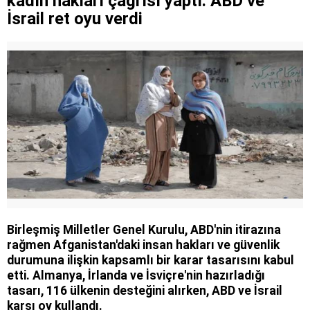
kadın hakları çağrısı yaptı: ABD ve
İsrail ret oyu verdi
Birleşmiş Milletler Genel Kurulu, ABD'nin itirazına
rağmen Afganistan'daki insan hakları ve güvenlik
durumuna ilişkin kapsamlı bir karar tasarısını kabul
etti. Almanya, İrlanda ve İsviçre'nin hazırladığı
tasarı, 116 ülkenin desteğini alırken, ABD ve İsrail
karşı oy kullandı.