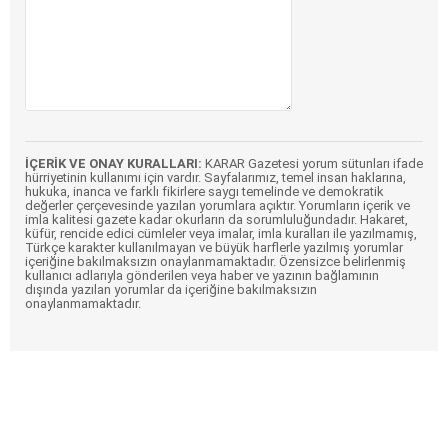
İÇERİK VE ONAY KURALLARI:
KARAR Gazetesi yorum sütunları ifade
hürriyetinin kullanımı için vardır. Sayfalarımız, temel insan haklarına,
hukuka, inanca ve farklı fikirlere saygı temelinde ve demokratik
değerler çerçevesinde yazılan yorumlara açıktır. Yorumların içerik ve
imla kalitesi gazete kadar okurların da sorumluluğundadır. Hakaret,
küfür, rencide edici cümleler veya imalar, imla kuralları ile yazılmamış,
Türkçe karakter kullanılmayan ve büyük harflerle yazılmış yorumlar
içeriğine bakılmaksızın onaylanmamaktadır. Özensizce belirlenmiş
kullanıcı adlarıyla gönderilen veya haber ve yazının bağlamının
dışında yazılan yorumlar da içeriğine bakılmaksızın
onaylanmamaktadır.