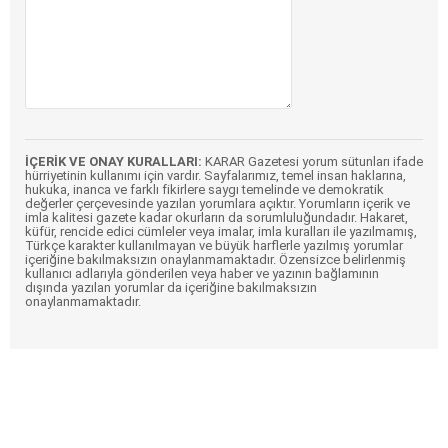
İÇERİK VE ONAY KURALLARI:
KARAR Gazetesi yorum sütunları ifade
hürriyetinin kullanımı için vardır. Sayfalarımız, temel insan haklarına,
hukuka, inanca ve farklı fikirlere saygı temelinde ve demokratik
değerler çerçevesinde yazılan yorumlara açıktır. Yorumların içerik ve
imla kalitesi gazete kadar okurların da sorumluluğundadır. Hakaret,
küfür, rencide edici cümleler veya imalar, imla kuralları ile yazılmamış,
Türkçe karakter kullanılmayan ve büyük harflerle yazılmış yorumlar
içeriğine bakılmaksızın onaylanmamaktadır. Özensizce belirlenmiş
kullanıcı adlarıyla gönderilen veya haber ve yazının bağlamının
dışında yazılan yorumlar da içeriğine bakılmaksızın
onaylanmamaktadır.