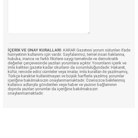
İÇERİK VE ONAY KURALLARI:
KARAR Gazetesi yorum sütunları ifade
hürriyetinin kullanımı için vardır. Sayfalarımız, temel insan haklarına,
hukuka, inanca ve farklı fikirlere saygı temelinde ve demokratik
değerler çerçevesinde yazılan yorumlara açıktır. Yorumların içerik ve
imla kalitesi gazete kadar okurların da sorumluluğundadır. Hakaret,
küfür, rencide edici cümleler veya imalar, imla kuralları ile yazılmamış,
Türkçe karakter kullanılmayan ve büyük harflerle yazılmış yorumlar
içeriğine bakılmaksızın onaylanmamaktadır. Özensizce belirlenmiş
kullanıcı adlarıyla gönderilen veya haber ve yazının bağlamının
dışında yazılan yorumlar da içeriğine bakılmaksızın
onaylanmamaktadır.