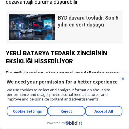
dezavantajlı duruma düşürebilir.
BYD duvara tosladı: Son 6
yılın en sert düşüşü
YERLİ BATARYA TEDARİK ZİNCİRİNİN
EKSİKLİĞİ HİSSEDİLİYOR
Elektrikli araçları içten yanmalı modellerden ayıran
en temel bileşenleri batarya, çip, sensör ve yazılım
sistemleri oluşturuyor.
Türkiye otomotiv sanayisi geleneksel Avrupa
üretimine entegre olsa da batarya hücresi, polimer
separatör, katot aktif malzeme (CAM), sıvı
elektrolit ve grafen iletken toz gibi alt bileşenlerin
üretimi konusunda istenen seviyeye ulaşamadı.