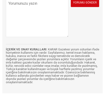
İÇERİK VE ONAY KURALLARI:
KARAR Gazetesi yorum sütunları ifade
hürriyetinin kullanımı için vardır. Sayfalarımız, temel insan haklarına,
hukuka, inanca ve farklı fikirlere saygı temelinde ve demokratik
değerler çerçevesinde yazılan yorumlara açıktır. Yorumların içerik ve
imla kalitesi gazete kadar okurların da sorumluluğundadır. Hakaret,
küfür, rencide edici cümleler veya imalar, imla kuralları ile yazılmamış,
Türkçe karakter kullanılmayan ve büyük harflerle yazılmış yorumlar
içeriğine bakılmaksızın onaylanmamaktadır. Özensizce belirlenmiş
kullanıcı adlarıyla gönderilen veya haber ve yazının bağlamının
dışında yazılan yorumlar da içeriğine bakılmaksızın
onaylanmamaktadır.