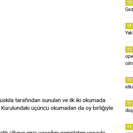
12
Gez
11
Yakl
11
ope
olm
11
etki
Buskila tarafından sunulan ve ilk iki okumada
11
nel Kurulundaki üçüncü okumadan da oy birliğiyle
düş
11
elik ülkeye giriş yasağını genişleten yasayla,