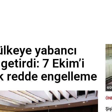
 ülkeye yabancı
getirdi: 7 Ekim’i
ak redde engelleme
GÜ
ÖN
Şiş