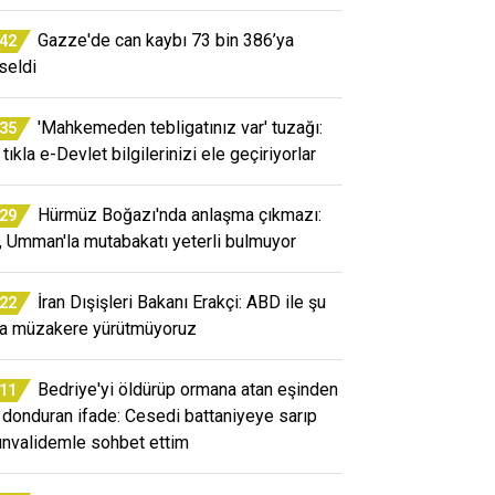
Gazze'de can kaybı 73 bin 386’ya
:42
seldi
'Mahkemeden tebligatınız var' tuzağı:
:35
tıkla e-Devlet bilgilerinizi ele geçiriyorlar
Hürmüz Boğazı'nda anlaşma çıkmazı:
:29
n, Umman'la mutabakatı yeterli bulmuyor
İran Dışişleri Bakanı Erakçi: ABD ile şu
:22
a müzakere yürütmüyoruz
Bedriye'yi öldürüp ormana atan eşinden
:11
 donduran ifade: Cesedi battaniyeye sarıp
ınvalidemle sohbet ettim