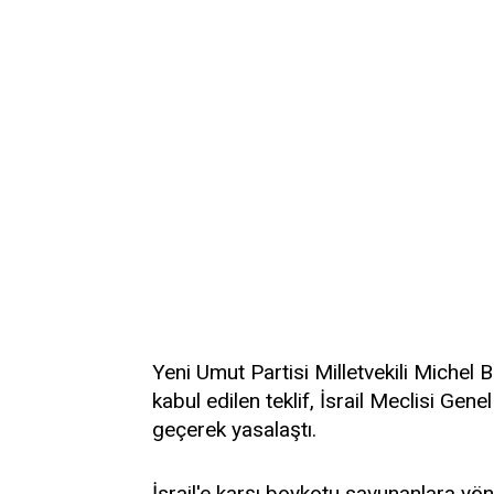
Yeni Umut Partisi Milletvekili Michel 
kabul edilen teklif, İsrail Meclisi Ge
geçerek yasalaştı.
İsrail'e karşı boykotu savunanlara yön