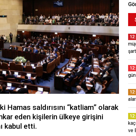
Gör
12
müj
şar
12
günl
12
ala
eki Hamas saldırısını “katliam” olarak
ar eden kişilerin ülkeye girişini
12
kaç
 kabul etti.
ve 