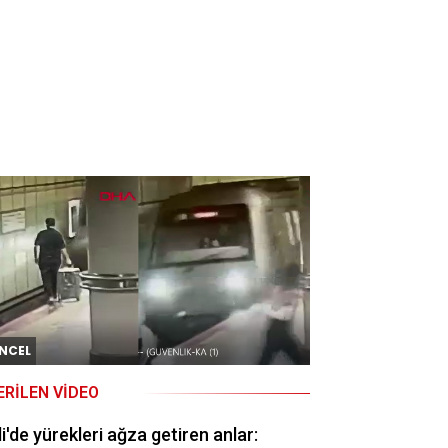
NCEL
ERILEN VIDEO
li'de yürekleri ağza getiren anlar: