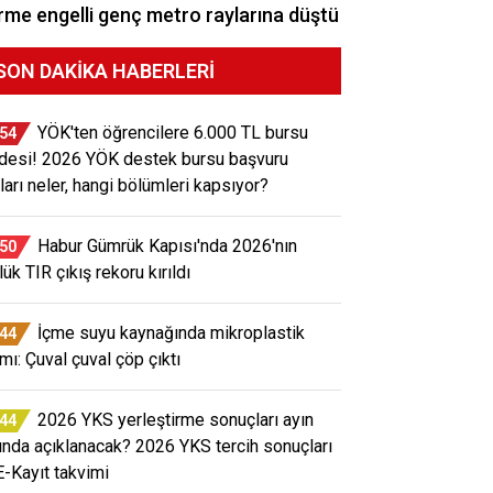
me engelli genç metro raylarına düştü
SON DAKIKA HABERLERI
YÖK'ten öğrencilere 6.000 TL bursu
:54
desi! 2026 YÖK destek bursu başvuru
tları neler, hangi bölümleri kapsıyor?
Habur Gümrük Kapısı'nda 2026'nın
:50
ük TIR çıkış rekoru kırıldı
İçme suyu kaynağında mikroplastik
:44
rmı: Çuval çuval çöp çıktı
2026 YKS yerleştirme sonuçları ayın
:44
ında açıklanacak? 2026 YKS tercih sonuçları
E-Kayıt takvimi