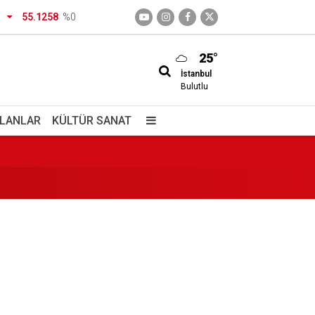
ayıt takvimi
55.1258
%0
25°
İstanbul
nvalidemle sohbet ettim
Bulutlu
dığı kanaatindeyim
İLANLAR
KÜLTÜR SANAT