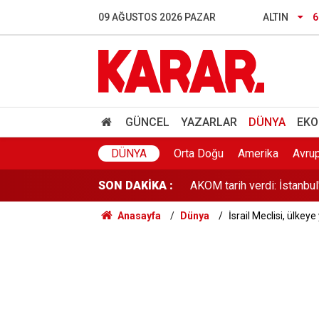
2026 YKS yerleştirme sonu
09 AĞUSTOS 2026 PAZAR
ALTIN
6
'Mahkemeden tebligatınız va
Bedriye'yi öldürüp ormana
Kuşadası Belediye Başkan
GÜNCEL
YAZARLAR
DÜNYA
EKO
AKOM tarih verdi: İstanbul
DÜNYA
Orta Doğu
Amerika
Avru
SON DAKİKA :
Kamuda tutulu kadro ne d
Anasayfa
Dünya
İsrail Meclisi, ülkey
Şişli'de yürekleri ağza ge