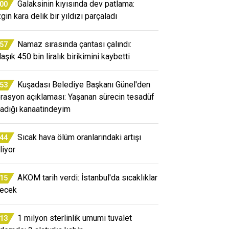
Galaksinin kıyısında dev patlama:
:00
gin kara delik bir yıldızı parçaladı
Namaz sırasında çantası çalındı:
:57
aşık 450 bin liralık birikimini kaybetti
Kuşadası Belediye Başkanı Günel'den
:53
rasyon açıklaması: Yaşanan sürecin tesadüf
adığı kanaatindeyim
Sıcak hava ölüm oranlarındaki artışı
:44
liyor
AKOM tarih verdi: İstanbul'da sıcaklıklar
:15
ecek
1 milyon sterlinlik umumi tuvalet
:13