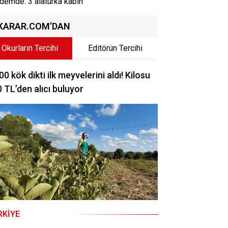
demde: 3 alaturka kabin
KARAR.COM’DAN
Okurların Tercihi
Editörün Tercihi
00 kök dikti ilk meyvelerini aldı! Kilosu
 TL’den alıcı buluyor
RKIYE