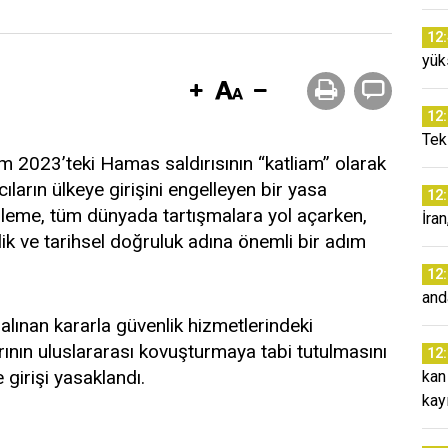
12
yük
12
Tek 
kim 2023’teki Hamas saldırısının “katliam” olarak
ların ülkeye girişini engelleyen bir yasa
12
nleme, tüm dünyada tartışmalara yol açarken,
İra
nlik ve tarihsel doğruluk adına önemli bir adım
12
and
alınan kararla güvenlik hizmetlerindeki
arının uluslararası kovuşturmaya tabi tutulmasını
12
e girişi yasaklandı.
kan
kay