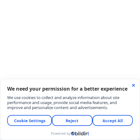
OKULDA DEHŞET
Tayland, sabah saatlerinde Nonthaburi eyaletinden
peş peşe gelen cinayet ve katliam haberleriyle
sarsıldı. Bang Kruai ilçesinde bulunan Debsirin