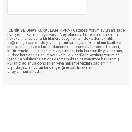
İÇERİK VE ONAY KURALLARI:
KARAR Gazetesi yorum sütunları ifade
hürriyetinin kullanımı için vardır. Sayfalarımız, temel insan haklarına,
hukuka, inanca ve farklı fikirlere saygı temelinde ve demokratik
değerler çerçevesinde yazılan yorumlara açıktır. Yorumların içerik ve
imla kalitesi gazete kadar okurların da sorumluluğundadır. Hakaret,
küfür, rencide edici cümleler veya imalar, imla kuralları ile yazılmamış,
Türkçe karakter kullanılmayan ve büyük harflerle yazılmış yorumlar
içeriğine bakılmaksızın onaylanmamaktadır. Özensizce belirlenmiş
kullanıcı adlarıyla gönderilen veya haber ve yazının bağlamının
dışında yazılan yorumlar da içeriğine bakılmaksızın
onaylanmamaktadır.