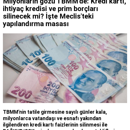
Milyonların gözü TBMM'de: Kredi kartı,
ihtiyaç kredisi ve prim borçları
silinecek mi? İşte Meclis'teki
yapılandırma masası
TBMM'nin tatile girmesine sayılı günler kala,
milyonlarca vatandaşı ve esnafı yakından
ilgilendiren kredi kartı faizlerinin silinmesi ile