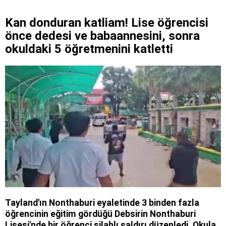
Kan donduran katliam! Lise öğrencisi
önce dedesi ve babaannesini, sonra
okuldaki 5 öğretmenini katletti
Tayland'ın Nonthaburi eyaletinde 3 binden fazla
öğrencinin eğitim gördüğü Debsirin Nonthaburi
Lisesi'nde bir öğrenci silahlı saldırı düzenledi. Okula