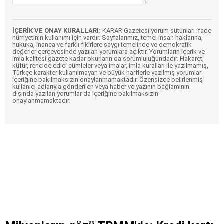
İÇERİK VE ONAY KURALLARI:
KARAR Gazetesi yorum sütunları ifade
hürriyetinin kullanımı için vardır. Sayfalarımız, temel insan haklarına,
hukuka, inanca ve farklı fikirlere saygı temelinde ve demokratik
değerler çerçevesinde yazılan yorumlara açıktır. Yorumların içerik ve
imla kalitesi gazete kadar okurların da sorumluluğundadır. Hakaret,
küfür, rencide edici cümleler veya imalar, imla kuralları ile yazılmamış,
Türkçe karakter kullanılmayan ve büyük harflerle yazılmış yorumlar
içeriğine bakılmaksızın onaylanmamaktadır. Özensizce belirlenmiş
kullanıcı adlarıyla gönderilen veya haber ve yazının bağlamının
dışında yazılan yorumlar da içeriğine bakılmaksızın
onaylanmamaktadır.