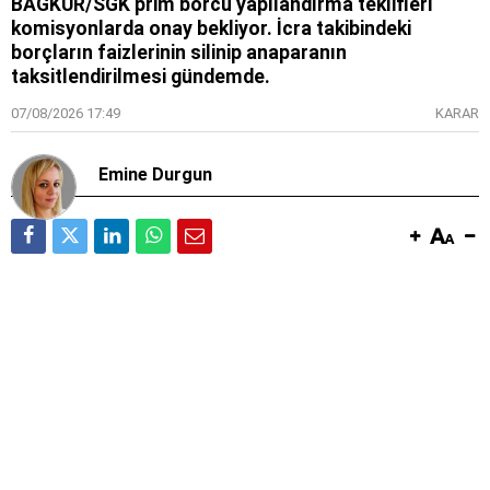
BAĞKUR/SGK prim borcu yapılandırma teklifleri
komisyonlarda onay bekliyor. İcra takibindeki
borçların faizlerinin silinip anaparanın
taksitlendirilmesi gündemde.
07/08/2026 17:49
KARAR
Emine Durgun