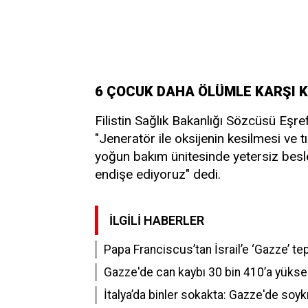
6 ÇOCUK DAHA ÖLÜMLE KARŞI 
Filistin Sağlık Bakanlığı Sözcüsü Eşr
"Jeneratör ile oksijenin kesilmesi ve 
yoğun bakım ünitesinde yetersiz bes
endişe ediyoruz" dedi.
İLGILI HABERLER
Papa Franciscus’tan İsrail’e ‘Gazze’ tep
Gazze'de can kaybı 30 bin 410’a yükse
İtalya’da binler sokakta: Gazze'de soy