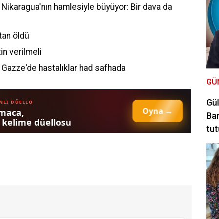
ı Nikaragua'nın hamlesiyle büyüyor: Bir dava da
tan öldü
in verilmeli
: Gazze'de hastalıklar had safhada
GÜ
Gül
Bar
tut