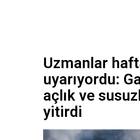
Uzmanlar haft
uyarıyordu: G
açlık ve susu
yitirdi