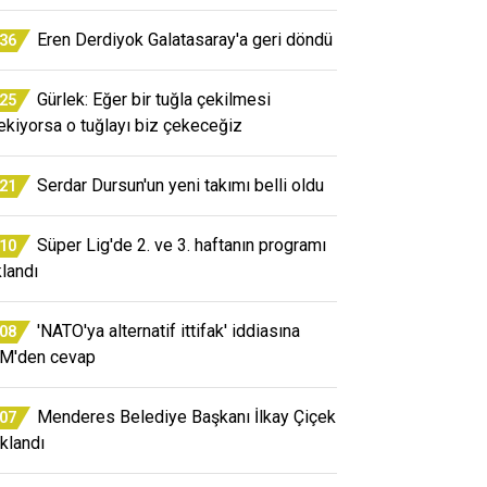
Eren Derdiyok Galatasaray'a geri döndü
:36
Gürlek: Eğer bir tuğla çekilmesi
:25
ekiyorsa o tuğlayı biz çekeceğiz
Serdar Dursun'un yeni takımı belli oldu
:21
Süper Lig'de 2. ve 3. haftanın programı
:10
klandı
'NATO'ya alternatif ittifak' iddiasına
:08
M'den cevap
Menderes Belediye Başkanı İlkay Çiçek
:07
uklandı