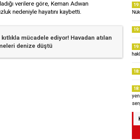
ıkladığı verilere göre, Keman Adwan
19
luk nedeniyle hayatını kaybetti.
Nük
19
 kıtlıkla mücadele ediyor! Havadan atılan
eleri denize düştü
19
hak
18
18
yen
ser