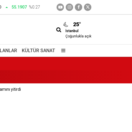
O
55.1907
%0.27
25°
İstanbul
Çoğunlukla açık
İLANLAR
KÜLTÜR SANAT
mını yitirdi