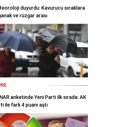
eoroloji duyurdu: Kavurucu sıcaklara
anak ve rüzgar arası
VRE
AR anketinde Yeni Parti ilk sırada: AK
ti ile fark 4 puanı aştı