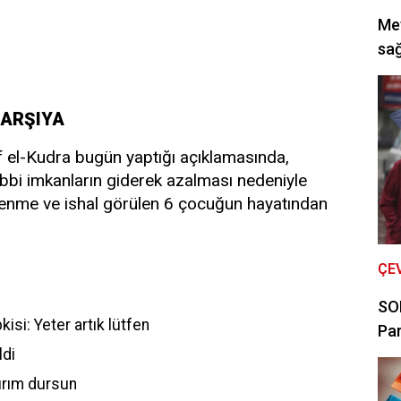
Met
sağ
KARŞIYA
ef el-Kudra bugün yaptığı açıklamasında,
tıbbi imkanların giderek azalması nedeniyle
lenme ve ishal görülen 6 çocuğun hayatından
ÇE
SON
kisi: Yeter artık lütfen
Par
ldi
kırım dursun