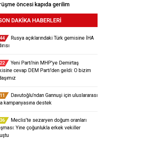
üşme öncesi kapıda gerilim
SON DAKIKA HABERLERI
Rusya açıklarındaki Türk gemisine İHA
:44
ırısı
Yeni Parti'nin MHP'ye Demirtaş
:22
kisine cevap DEM Parti'den geldi: O bizim
daşımız
Davutoğlu’ndan Gannuşi için uluslararası
:11
a kampanyasına destek
Meclis’te sezaryen doğum oranları
:36
tışması: Yine çoğunlukla erkek vekiller
uştu