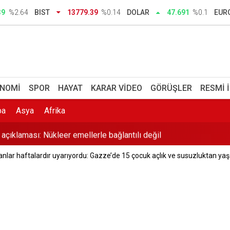
in uluslararası imza kampanyasına destek
39
%2.64
BIST
13779.39
%0.14
DOLAR
47.691
%0.1
EUR
oranları tartışması: Yine çoğunlukla erkek vekiller konuştu
ilmesi gerekiyorsa o tuğlayı biz çekeceğiz
k' iddiasına DMM'den cevap
NOMI
SPOR
HAYAT
KARAR VIDEO
GÖRÜŞLER
RESMI 
 İlkay Çiçek tutuklandı
pa
Asya
Afrika
 açıklaması: Nükleer emellerle bağlantılı değil
lar haftalardır uyarıyordu: Gazze’de 15 çocuk açlık ve susuzluktan yaşa
Çok yaklaştık
lik soruşturma: 12 kişi tutuklandı