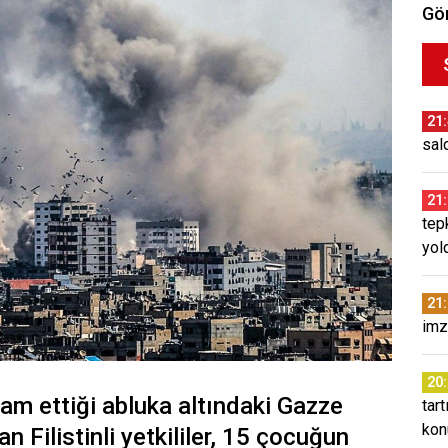
Gör
21
sald
21
tep
yol
21
imz
20
evam ettiği abluka altındaki Gazze
tar
kon
n Filistinli yetkililer, 15 çocuğun