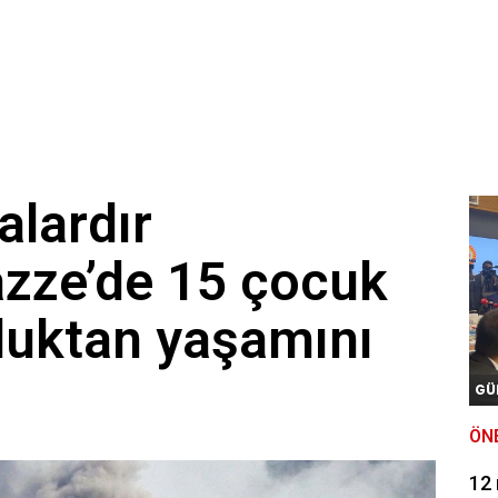
alardır
azze’de 15 çocuk
zluktan yaşamını
GÜ
ÖN
12