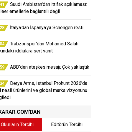
Suudi Arabistan'dan ittifak açıklaması:
:41
leer emellerle bağlantılı değil
İtalya'dan İspanya'ya Schengen resti
:28
Trabzonspor'dan Mohamed Salah
:04
kındaki iddialara sert yanıt
ABD'den ateşkes mesajı: Çok yaklaştık
:59
Derya Arms, İstanbul Prohunt 2026’da
:34
i nesil ürünlerini ve global marka vizyonunu
giledi
KARAR.COM’DAN
Okurların Tercihi
Editörün Tercihi