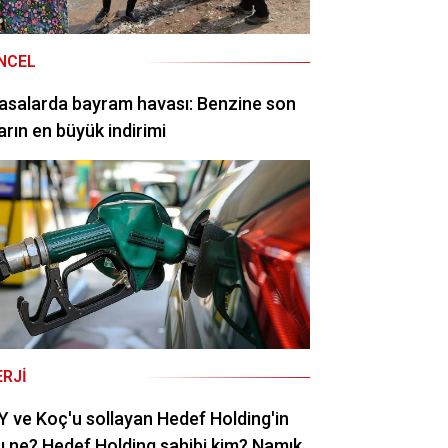
NCEL
asalarda bayram havası: Benzine son
arın en büyük indirimi
ERJI
 ve Koç'u sollayan Hedef Holding'in
rı ne? Hedef Holding sahibi kim? Namık