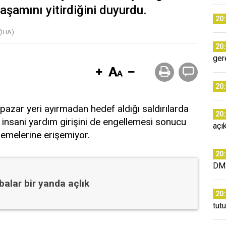
aşamını yitirdiğini duyurdu.
20
(IHA)
20
ger
20
, pazar yeri ayırmadan hedef aldığı saldırılarda
20
l’in insani yardım girişini de engellemesi sonucu
açı
lzemelerine erişemiyor.
20
DM
alar bir yanda açlık
20
tut