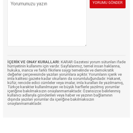
İÇERİK VE ONAY KURALLARI:
KARAR Gazetesi yorum sütunları ifade
hürriyetinin kullanımı için vardır. Sayfalarımız, temel insan haklarına,
hukuka, inanca ve farklı fikirlere saygı temelinde ve demokratik
değerler çerçevesinde yazılan yorumlara açıktır. Yorumların içerik ve
imla kalitesi gazete kadar okurların da sorumluluğundadır. Hakaret,
küfür, rencide edici cümleler veya imalar, imla kuralları ile yazılmamış,
Türkçe karakter kullanılmayan ve büyük harflerle yazılmış yorumlar
içeriğine bakılmaksızın onaylanmamaktadır. Özensizce belirlenmiş
kullanıcı adlarıyla gönderilen veya haber ve yazının bağlamının
dışında yazılan yorumlar da içeriğine bakılmaksızın
onaylanmamaktadır.