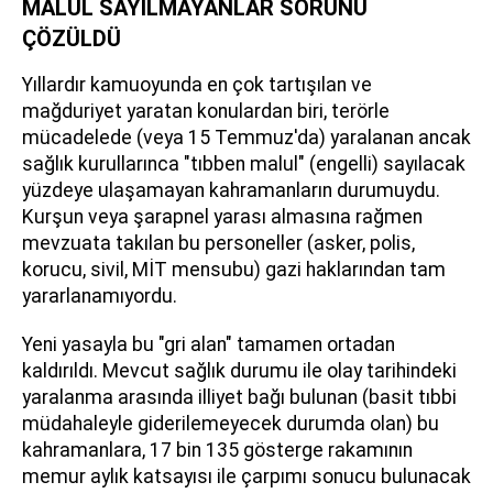
MALUL SAYILMAYANLAR SORUNU
ÇÖZÜLDÜ
Yıllardır kamuoyunda en çok tartışılan ve
mağduriyet yaratan konulardan biri, terörle
mücadelede (veya 15 Temmuz'da) yaralanan ancak
sağlık kurullarınca "tıbben malul" (engelli) sayılacak
yüzdeye ulaşamayan kahramanların durumuydu.
Kurşun veya şarapnel yarası almasına rağmen
mevzuata takılan bu personeller (asker, polis,
korucu, sivil, MİT mensubu) gazi haklarından tam
yararlanamıyordu.
Yeni yasayla bu "gri alan" tamamen ortadan
kaldırıldı. Mevcut sağlık durumu ile olay tarihindeki
yaralanma arasında illiyet bağı bulunan (basit tıbbi
müdahaleyle giderilemeyecek durumda olan) bu
kahramanlara, 17 bin 135 gösterge rakamının
memur aylık katsayısı ile çarpımı sonucu bulunacak