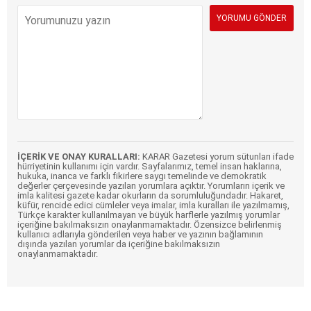
İÇERİK VE ONAY KURALLARI:
KARAR Gazetesi yorum sütunları ifade
hürriyetinin kullanımı için vardır. Sayfalarımız, temel insan haklarına,
hukuka, inanca ve farklı fikirlere saygı temelinde ve demokratik
değerler çerçevesinde yazılan yorumlara açıktır. Yorumların içerik ve
imla kalitesi gazete kadar okurların da sorumluluğundadır. Hakaret,
küfür, rencide edici cümleler veya imalar, imla kuralları ile yazılmamış,
Türkçe karakter kullanılmayan ve büyük harflerle yazılmış yorumlar
içeriğine bakılmaksızın onaylanmamaktadır. Özensizce belirlenmiş
kullanıcı adlarıyla gönderilen veya haber ve yazının bağlamının
dışında yazılan yorumlar da içeriğine bakılmaksızın
onaylanmamaktadır.