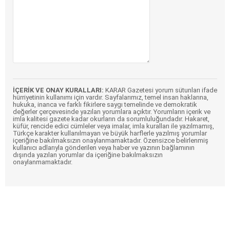
İÇERİK VE ONAY KURALLARI:
KARAR Gazetesi yorum sütunları ifade
hürriyetinin kullanımı için vardır. Sayfalarımız, temel insan haklarına,
hukuka, inanca ve farklı fikirlere saygı temelinde ve demokratik
değerler çerçevesinde yazılan yorumlara açıktır. Yorumların içerik ve
imla kalitesi gazete kadar okurların da sorumluluğundadır. Hakaret,
küfür, rencide edici cümleler veya imalar, imla kuralları ile yazılmamış,
Türkçe karakter kullanılmayan ve büyük harflerle yazılmış yorumlar
içeriğine bakılmaksızın onaylanmamaktadır. Özensizce belirlenmiş
kullanıcı adlarıyla gönderilen veya haber ve yazının bağlamının
dışında yazılan yorumlar da içeriğine bakılmaksızın
onaylanmamaktadır.