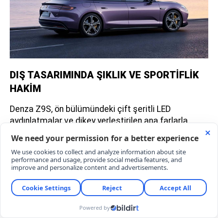
DIŞ TASARIMINDA ŞIKLIK VE SPORTİFLİK
HAKİM
Denza Z9S, ön bülümündeki çift şeritli LED
aydınlatmalar ve dikey yerleştirilen ana farlarla
dikkat çekiyor. Siyah çam çerçeveleri, yenilikçi kapı
kolları ve aktif elektrikli spoyler modelin coupe
silüetini tamamlıyor. Tavanında gelişmiş sürüş
sistemleri için LİDAR sensörü olan model; 19 ve 20
inç jant seçeneklerine ek olarak Dawn Purple ve
FJORD Green dahil toplam 7 ayrı dış renk seçeneği
sunuyor.