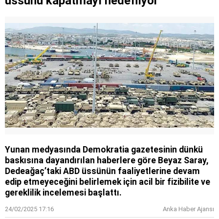
üssünü kapatmayı hedefliyor
Tereddütsüz katkı vereceğiz
Yunan medyasında Demokratia gazetesinin dünkü
baskısına dayandırılan haberlere göre Beyaz Saray,
Dedeağaç’taki ABD üssünün faaliyetlerine devam
edip etmeyeceğini belirlemek için acil bir fizibilite ve
gereklilik incelemesi başlattı.
24/02/2025 17:16
Anka Haber Ajansı