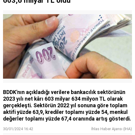
603,6 milyar TL oldu
Kendisinin çayını dahi içmedim
BDDK'nın açıkladığı verilere bankacılık sektörünün
2023 yılı net kârı 603 milyar 634 milyon TL olarak
gerçekleşti. Sektörün 2022 yıl sonuna göre toplam
aktifi yüzde 63,9, krediler toplamı yüzde 54, menkul
değerler toplamı yüzde 67,4 oranında artış gösterdi.
30/01/2024 16:42
İhlas Haber Ajansı (IHA)