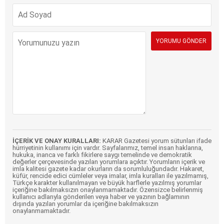
İÇERİK VE ONAY KURALLARI:
KARAR Gazetesi yorum sütunları ifade
hürriyetinin kullanımı için vardır. Sayfalarımız, temel insan haklarına,
hukuka, inanca ve farklı fikirlere saygı temelinde ve demokratik
değerler çerçevesinde yazılan yorumlara açıktır. Yorumların içerik ve
imla kalitesi gazete kadar okurların da sorumluluğundadır. Hakaret,
küfür, rencide edici cümleler veya imalar, imla kuralları ile yazılmamış,
Türkçe karakter kullanılmayan ve büyük harflerle yazılmış yorumlar
içeriğine bakılmaksızın onaylanmamaktadır. Özensizce belirlenmiş
kullanıcı adlarıyla gönderilen veya haber ve yazının bağlamının
dışında yazılan yorumlar da içeriğine bakılmaksızın
onaylanmamaktadır.