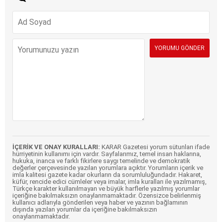
İÇERİK VE ONAY KURALLARI:
KARAR Gazetesi yorum sütunları ifade
hürriyetinin kullanımı için vardır. Sayfalarımız, temel insan haklarına,
hukuka, inanca ve farklı fikirlere saygı temelinde ve demokratik
değerler çerçevesinde yazılan yorumlara açıktır. Yorumların içerik ve
imla kalitesi gazete kadar okurların da sorumluluğundadır. Hakaret,
küfür, rencide edici cümleler veya imalar, imla kuralları ile yazılmamış,
Türkçe karakter kullanılmayan ve büyük harflerle yazılmış yorumlar
içeriğine bakılmaksızın onaylanmamaktadır. Özensizce belirlenmiş
kullanıcı adlarıyla gönderilen veya haber ve yazının bağlamının
dışında yazılan yorumlar da içeriğine bakılmaksızın
onaylanmamaktadır.