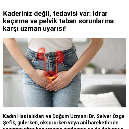
Kaderiniz değil, tedavisi var: İdrar
kaçırma ve pelvik taban sorunlarına
karşı uzman uyarısı!
Kadın Hastalıkları ve Doğum Uzmanı Dr. Selver Özge
Şefik, gülerken, öksürürken veya ani hareketlerde