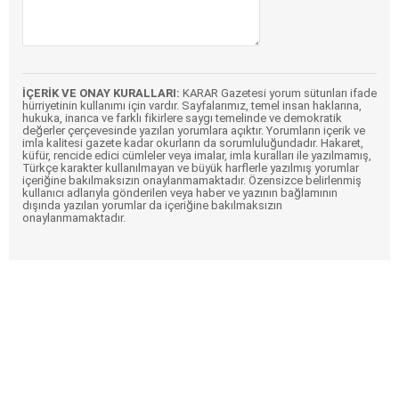
İÇERİK VE ONAY KURALLARI:
KARAR Gazetesi yorum sütunları ifade
hürriyetinin kullanımı için vardır. Sayfalarımız, temel insan haklarına,
hukuka, inanca ve farklı fikirlere saygı temelinde ve demokratik
değerler çerçevesinde yazılan yorumlara açıktır. Yorumların içerik ve
imla kalitesi gazete kadar okurların da sorumluluğundadır. Hakaret,
küfür, rencide edici cümleler veya imalar, imla kuralları ile yazılmamış,
Türkçe karakter kullanılmayan ve büyük harflerle yazılmış yorumlar
içeriğine bakılmaksızın onaylanmamaktadır. Özensizce belirlenmiş
kullanıcı adlarıyla gönderilen veya haber ve yazının bağlamının
dışında yazılan yorumlar da içeriğine bakılmaksızın
onaylanmamaktadır.