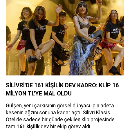
SİLİVRİ'DE 161 KİŞİLİK DEV KADRO: KLİP 16
MİLYON TL'YE MAL OLDU
Gülşen, yeni şarkısının görsel dünyası için adeta
kesenin ağzını sonuna kadar açtı. Silivri Klasis
Otel'de sadece bir günde çekilen klip projesinde
tam
161 kişilik
dev bir ekip görev aldı.