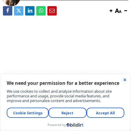
Yaz mevsiminin en nazlı ve lezzetli meyvelerinden
ahududu (frambuaz), reçel kavanozlarında yerini
almaya başladı. Yapısı gereği oldukça hassas olan