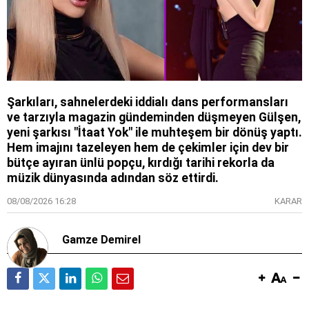
Şarkıları, sahnelerdeki iddialı dans performansları
ve tarzıyla magazin gündeminden düşmeyen Gülşen,
yeni şarkısı "İtaat Yok" ile muhteşem bir dönüş yaptı.
Hem imajını tazeleyen hem de çekimler için dev bir
bütçe ayıran ünlü popçu, kırdığı tarihi rekorla da
müzik dünyasında adından söz ettirdi.
08/08/2026 16:28
KARAR
Gamze Demirel