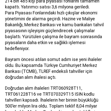
214 bin 485 kişi para piyasası fonlarını tamamen
kapattı. Yatırımcı satısı 3,6 milyona geriledi.
Para Piyasası Fonlarındaki hızlı çıkışlar ekonomi
yönetimini de alarma geçirdi. Hazine ve Maliye
Bakanlığı, Merkez Bankası ve kamu bankaları tahvil
piyasasının işleyişini güçlendirecek çalışmalar
başlattı. Yürütülen çalışma ile bayram sonrasında
piyasaların daha etkin ve sağlıklı işlemesi
hedefleniyor.
Bayram öncesi atılan somut adım ise yeni ihaleler
oldu. Bu kapsamda Türkiye Cumhuriyet Merkez
Bankası (TCMB), TLREF endeksli tahviller için
doğrudan alım ihalesi açtı.
Doğrudan alım ihaleleri TRT060928T11,
TRT061228T16 ve TRT070329T15 ISIN kodlu
tahvilleri kapsadı. İhalelerin her birinin büyüklüğü
500’er milyon lira oldu. Toplam teklif 8,04 milyar