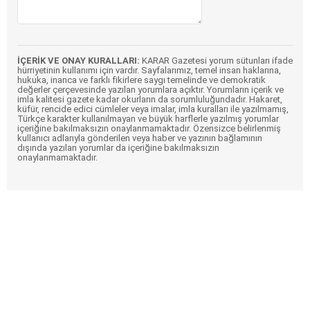
İÇERİK VE ONAY KURALLARI:
KARAR Gazetesi yorum sütunları ifade
hürriyetinin kullanımı için vardır. Sayfalarımız, temel insan haklarına,
hukuka, inanca ve farklı fikirlere saygı temelinde ve demokratik
değerler çerçevesinde yazılan yorumlara açıktır. Yorumların içerik ve
imla kalitesi gazete kadar okurların da sorumluluğundadır. Hakaret,
küfür, rencide edici cümleler veya imalar, imla kuralları ile yazılmamış,
Türkçe karakter kullanılmayan ve büyük harflerle yazılmış yorumlar
içeriğine bakılmaksızın onaylanmamaktadır. Özensizce belirlenmiş
kullanıcı adlarıyla gönderilen veya haber ve yazının bağlamının
dışında yazılan yorumlar da içeriğine bakılmaksızın
onaylanmamaktadır.