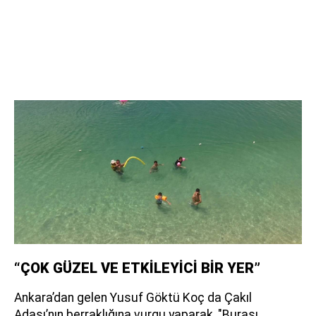
“ÇOK GÜZEL VE ETKİLEYİCİ BİR YER”
Ankara’dan gelen Yusuf Göktü Koç da Çakıl
Adası’nın berraklığına vurgu yaparak, "Burası