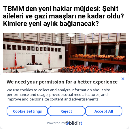
TBMM'den yeni haklar müjdesi: Şehit
aileleri ve gazi maaşları ne kadar oldu?
Kimlere yeni aylık bağlanacak?
TBMM'den şehit aileleri ve gazilere müjde! Yeni
yasayla gazi maaşları ve bakım ödemelerine asgari
ücret güvencesi geldi. Malul sayılmayanlara aylık