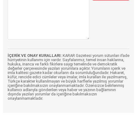
İÇERİK VE ONAY KURALLARI:
KARAR Gazetesi yorum sütunları ifade
hürriyetinin kullanımı için vardır. Sayfalarımız, temel insan haklarına,
hukuka, inanca ve farklı fikirlere saygı temelinde ve demokratik
değerler çerçevesinde yazılan yorumlara açıktır. Yorumların içerik ve
imla kalitesi gazete kadar okurların da sorumluluğundadır. Hakaret,
küfür, rencide edici cümleler veya imalar, imla kuralları ile yazılmamış,
Türkçe karakter kullanılmayan ve büyük harflerle yazılmış yorumlar
içeriğine bakılmaksızın onaylanmamaktadır. Özensizce belirlenmiş
kullanıcı adlarıyla gönderilen veya haber ve yazının bağlamının
dışında yazılan yorumlar da içeriğine bakılmaksızın
onaylanmamaktadır.