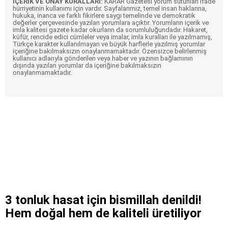
İÇERİK VE ONAY KURALLARI:
KARAR Gazetesi yorum sütunları ifade
hürriyetinin kullanımı için vardır. Sayfalarımız, temel insan haklarına,
hukuka, inanca ve farklı fikirlere saygı temelinde ve demokratik
değerler çerçevesinde yazılan yorumlara açıktır. Yorumların içerik ve
imla kalitesi gazete kadar okurların da sorumluluğundadır. Hakaret,
küfür, rencide edici cümleler veya imalar, imla kuralları ile yazılmamış,
Türkçe karakter kullanılmayan ve büyük harflerle yazılmış yorumlar
içeriğine bakılmaksızın onaylanmamaktadır. Özensizce belirlenmiş
kullanıcı adlarıyla gönderilen veya haber ve yazının bağlamının
dışında yazılan yorumlar da içeriğine bakılmaksızın
onaylanmamaktadır.
3 tonluk hasat için bismillah denildi!
Hem doğal hem de kaliteli üretiliyor