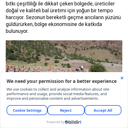
bitki çeşitliliği ile dikkat çeken bölgede, üreticiler
doğal ve kaliteli bal üretimi için yoğun bir tempo
harcıyor. Sezonun bereketli geçme arıcıların yüzünü
güldürürken, bölge ekonomisine de katkıda
bulunuyor.
“ARICILIK BİR SEVDADIR”
Arıcılık mesleğini babasından devraldığını ve
2011’den beri devam ettiğini söyleyen 48 yaşındaki