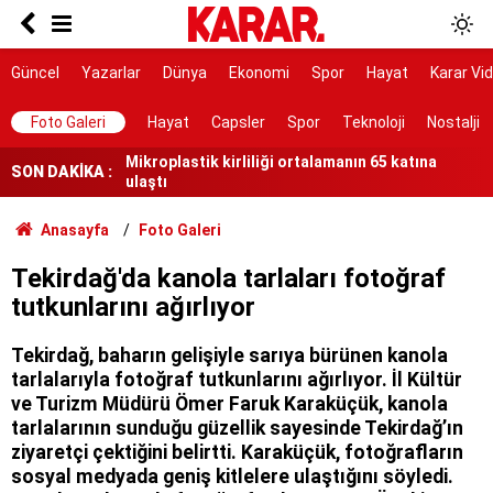
30 ilde IŞİD operasyonu: 104 şüpheli yakalandı
Prof. Dr. Osman Bektaş’tan Marmaris depremi
Güncel
Yazarlar
Dünya
Ekonomi
Spor
Hayat
Karar Vi
sonrası uyarı
Mikroplastik kirliliği ortalamanın 65 katına
Foto Galeri
Hayat
Capsler
Spor
Teknoloji
Nostalji
ulaştı
SON DAKİKA :
3 tonluk hasat için bismillah denildi!
MEB ve İŞKUR düğmeye bastı! Okullara 30 Bin
Anasayfa
Foto Galeri
Güvenlik Görevlisi alınacak: Şartları taşıyanlar
hemen başvursun
4 mevsim donmuyor, UNESCO listesinde yer
Tekirdağ'da kanola tarlaları fotoğraf
alıyor!
tutkunlarını ağırlıyor
Tekirdağ, baharın gelişiyle sarıya bürünen kanola
tarlalarıyla fotoğraf tutkunlarını ağırlıyor. İl Kültür
ve Turizm Müdürü Ömer Faruk Karaküçük, kanola
tarlalarının sunduğu güzellik sayesinde Tekirdağ’ın
ziyaretçi çektiğini belirtti. Karaküçük, fotoğrafların
sosyal medyada geniş kitlelere ulaştığını söyledi.