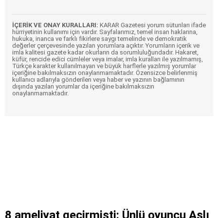
İÇERİK VE ONAY KURALLARI:
KARAR Gazetesi yorum sütunları ifade
hürriyetinin kullanımı için vardır. Sayfalarımız, temel insan haklarına,
hukuka, inanca ve farklı fikirlere saygı temelinde ve demokratik
değerler çerçevesinde yazılan yorumlara açıktır. Yorumların içerik ve
imla kalitesi gazete kadar okurların da sorumluluğundadır. Hakaret,
küfür, rencide edici cümleler veya imalar, imla kuralları ile yazılmamış,
Türkçe karakter kullanılmayan ve büyük harflerle yazılmış yorumlar
içeriğine bakılmaksızın onaylanmamaktadır. Özensizce belirlenmiş
kullanıcı adlarıyla gönderilen veya haber ve yazının bağlamının
dışında yazılan yorumlar da içeriğine bakılmaksızın
onaylanmamaktadır.
8 ameliyat geçirmişti: Ünlü oyuncu Aslı