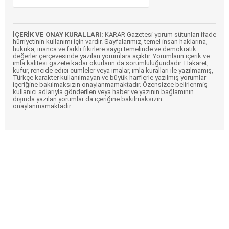
İÇERİK VE ONAY KURALLARI:
KARAR Gazetesi yorum sütunları ifade
hürriyetinin kullanımı için vardır. Sayfalarımız, temel insan haklarına,
hukuka, inanca ve farklı fikirlere saygı temelinde ve demokratik
değerler çerçevesinde yazılan yorumlara açıktır. Yorumların içerik ve
imla kalitesi gazete kadar okurların da sorumluluğundadır. Hakaret,
küfür, rencide edici cümleler veya imalar, imla kuralları ile yazılmamış,
Türkçe karakter kullanılmayan ve büyük harflerle yazılmış yorumlar
içeriğine bakılmaksızın onaylanmamaktadır. Özensizce belirlenmiş
kullanıcı adlarıyla gönderilen veya haber ve yazının bağlamının
dışında yazılan yorumlar da içeriğine bakılmaksızın
onaylanmamaktadır.