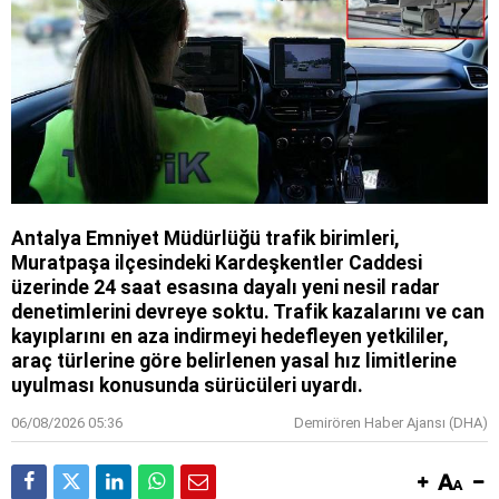
Antalya Emniyet Müdürlüğü trafik birimleri,
Muratpaşa ilçesindeki Kardeşkentler Caddesi
üzerinde 24 saat esasına dayalı yeni nesil radar
denetimlerini devreye soktu. Trafik kazalarını ve can
kayıplarını en aza indirmeyi hedefleyen yetkililer,
araç türlerine göre belirlenen yasal hız limitlerine
uyulması konusunda sürücüleri uyardı.
06/08/2026 05:36
Demirören Haber Ajansı (DHA)