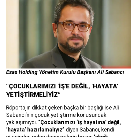
Esas Holding Yönetim Kurulu Başkanı Ali Sabancı
“ÇOCUKLARIMIZI ‘İŞ’E DEĞİL, ‘HAYATA’
YETİŞTİRMELİYİZ”
Röportajın dikkat çeken başka bir başlığı ise Ali
Sabancı’nın çocuk yetiştirme konusundaki
yaklaşımıydı.
“Çocuklarımızı ‘iş hayatına’ değil,
‘hayata’ hazırlamalıyız”
diyen Sabancı, kendi
ailesinden gelen deneyimlerin bazen
‘eksik