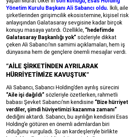
yapan Murat Ülker’in
son konuğu, Esas Holding
Yönetim Kurulu Başkanı Ali Sabancı oldu.
İkili, aile
şirketlerinden girişimcilik ekosistemine, kişisel risk
anlayışından Galatasaray sevgisine kadar birçok
konuyu masaya yatırdı. Özellikle,
“hedefimde
Galatasaray Başkanlığı yok”
sözleriyle dikkat
çeken Ali Sabancı’nın samimi açıklamaları, hem iş
dünyasına hem de gençlere önemli mesajlar verdi.
“AİLE ŞİRKETİNDEN AYRILARAK
HÜRRİYETİMİZE KAVUŞTUK”
Ali Sabancı, Sabancı Holding’den ayrılış sürecini
“Aile işi dağıldı”
sözleriyle özetlerken, rahmetli
babası Şevket Sabancı’nın kendisine
“Bize hürriyet
verdiler, şimdi hüviyetimizi kazanma zamanı”
dediğini aktardı. Sabancı, bu ayrılığın kendisini Esas
Holding’e götüren en önemli adımlardan biri
olduğunu vurguladı. Şu an kardeşleriyle birlikte