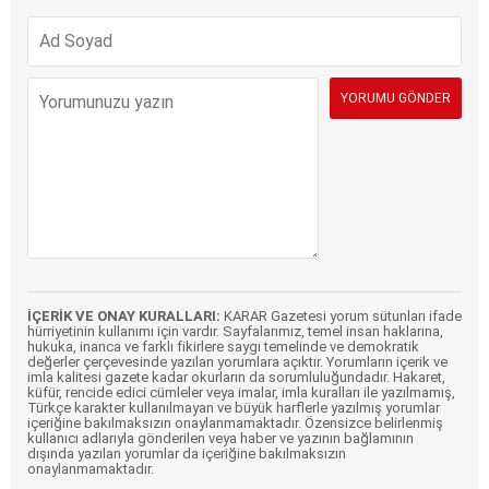
İÇERİK VE ONAY KURALLARI:
KARAR Gazetesi yorum sütunları ifade
hürriyetinin kullanımı için vardır. Sayfalarımız, temel insan haklarına,
hukuka, inanca ve farklı fikirlere saygı temelinde ve demokratik
değerler çerçevesinde yazılan yorumlara açıktır. Yorumların içerik ve
imla kalitesi gazete kadar okurların da sorumluluğundadır. Hakaret,
küfür, rencide edici cümleler veya imalar, imla kuralları ile yazılmamış,
Türkçe karakter kullanılmayan ve büyük harflerle yazılmış yorumlar
içeriğine bakılmaksızın onaylanmamaktadır. Özensizce belirlenmiş
kullanıcı adlarıyla gönderilen veya haber ve yazının bağlamının
dışında yazılan yorumlar da içeriğine bakılmaksızın
onaylanmamaktadır.