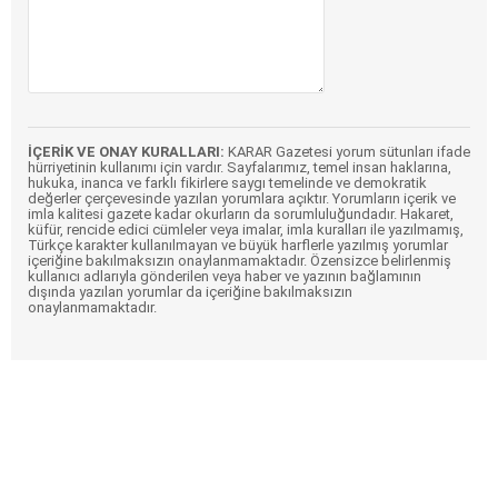
İÇERİK VE ONAY KURALLARI:
KARAR Gazetesi yorum sütunları ifade
hürriyetinin kullanımı için vardır. Sayfalarımız, temel insan haklarına,
hukuka, inanca ve farklı fikirlere saygı temelinde ve demokratik
değerler çerçevesinde yazılan yorumlara açıktır. Yorumların içerik ve
imla kalitesi gazete kadar okurların da sorumluluğundadır. Hakaret,
küfür, rencide edici cümleler veya imalar, imla kuralları ile yazılmamış,
Türkçe karakter kullanılmayan ve büyük harflerle yazılmış yorumlar
içeriğine bakılmaksızın onaylanmamaktadır. Özensizce belirlenmiş
kullanıcı adlarıyla gönderilen veya haber ve yazının bağlamının
dışında yazılan yorumlar da içeriğine bakılmaksızın
onaylanmamaktadır.