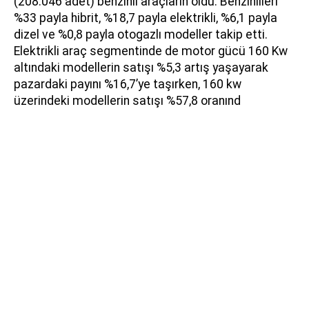
(208.046 adet) benzinli araçların oldu. Benzinlileri
%33 payla hibrit, %18,7 payla elektrikli, %6,1 payla
dizel ve %0,8 payla otogazlı modeller takip etti.
Elektrikli araç segmentinde de motor gücü 160 Kw
altındaki modellerin satışı %5,3 artış yaşayarak
pazardaki payını %16,7’ye taşırken, 160 kw
üzerindeki modellerin satışı %57,8 oranınd