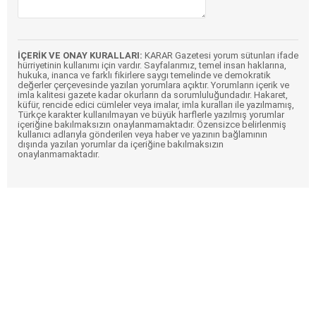
İÇERİK VE ONAY KURALLARI:
KARAR Gazetesi yorum sütunları ifade
hürriyetinin kullanımı için vardır. Sayfalarımız, temel insan haklarına,
hukuka, inanca ve farklı fikirlere saygı temelinde ve demokratik
değerler çerçevesinde yazılan yorumlara açıktır. Yorumların içerik ve
imla kalitesi gazete kadar okurların da sorumluluğundadır. Hakaret,
küfür, rencide edici cümleler veya imalar, imla kuralları ile yazılmamış,
Türkçe karakter kullanılmayan ve büyük harflerle yazılmış yorumlar
içeriğine bakılmaksızın onaylanmamaktadır. Özensizce belirlenmiş
kullanıcı adlarıyla gönderilen veya haber ve yazının bağlamının
dışında yazılan yorumlar da içeriğine bakılmaksızın
onaylanmamaktadır.