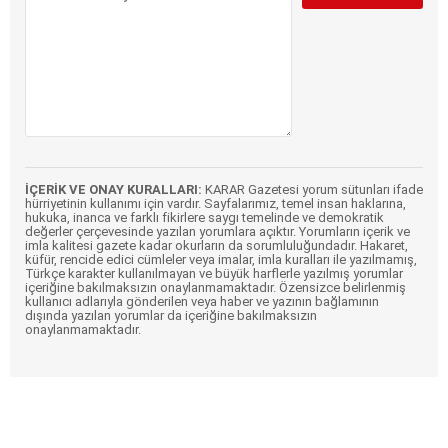
İÇERİK VE ONAY KURALLARI:
KARAR Gazetesi yorum sütunları ifade
hürriyetinin kullanımı için vardır. Sayfalarımız, temel insan haklarına,
hukuka, inanca ve farklı fikirlere saygı temelinde ve demokratik
değerler çerçevesinde yazılan yorumlara açıktır. Yorumların içerik ve
imla kalitesi gazete kadar okurların da sorumluluğundadır. Hakaret,
küfür, rencide edici cümleler veya imalar, imla kuralları ile yazılmamış,
Türkçe karakter kullanılmayan ve büyük harflerle yazılmış yorumlar
içeriğine bakılmaksızın onaylanmamaktadır. Özensizce belirlenmiş
kullanıcı adlarıyla gönderilen veya haber ve yazının bağlamının
dışında yazılan yorumlar da içeriğine bakılmaksızın
onaylanmamaktadır.