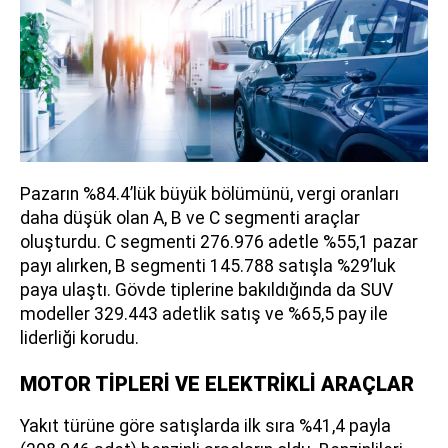
Pazarın %84.4’lük büyük bölümünü, vergi oranları
daha düşük olan A, B ve C segmenti araçlar
oluşturdu. C segmenti 276.976 adetle %55,1 pazar
payı alırken, B segmenti 145.788 satışla %29’luk
paya ulaştı. Gövde tiplerine bakıldığında da SUV
modeller 329.443 adetlik satış ve %65,5 pay ile
liderliği korudu.
MOTOR TİPLERİ VE ELEKTRİKLİ ARAÇLAR
Yakıt türüne göre satışlarda ilk sıra %41,4 payla