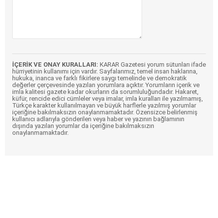
İÇERİK VE ONAY KURALLARI:
KARAR Gazetesi yorum sütunları ifade
hürriyetinin kullanımı için vardır. Sayfalarımız, temel insan haklarına,
hukuka, inanca ve farklı fikirlere saygı temelinde ve demokratik
değerler çerçevesinde yazılan yorumlara açıktır. Yorumların içerik ve
imla kalitesi gazete kadar okurların da sorumluluğundadır. Hakaret,
küfür, rencide edici cümleler veya imalar, imla kuralları ile yazılmamış,
Türkçe karakter kullanılmayan ve büyük harflerle yazılmış yorumlar
içeriğine bakılmaksızın onaylanmamaktadır. Özensizce belirlenmiş
kullanıcı adlarıyla gönderilen veya haber ve yazının bağlamının
dışında yazılan yorumlar da içeriğine bakılmaksızın
onaylanmamaktadır.