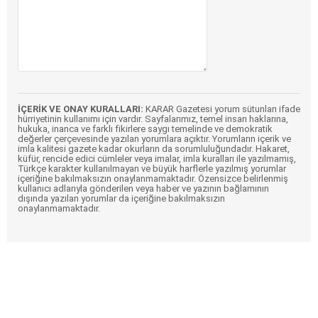
İÇERİK VE ONAY KURALLARI:
KARAR Gazetesi yorum sütunları ifade
hürriyetinin kullanımı için vardır. Sayfalarımız, temel insan haklarına,
hukuka, inanca ve farklı fikirlere saygı temelinde ve demokratik
değerler çerçevesinde yazılan yorumlara açıktır. Yorumların içerik ve
imla kalitesi gazete kadar okurların da sorumluluğundadır. Hakaret,
küfür, rencide edici cümleler veya imalar, imla kuralları ile yazılmamış,
Türkçe karakter kullanılmayan ve büyük harflerle yazılmış yorumlar
içeriğine bakılmaksızın onaylanmamaktadır. Özensizce belirlenmiş
kullanıcı adlarıyla gönderilen veya haber ve yazının bağlamının
dışında yazılan yorumlar da içeriğine bakılmaksızın
onaylanmamaktadır.