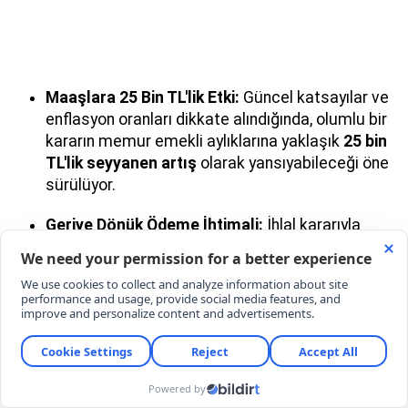
Maaşlara 25 Bin TL'lik Etki:
Güncel katsayılar ve
enflasyon oranları dikkate alındığında, olumlu bir
kararın memur emekli aylıklarına yaklaşık
25 bin
TL'lik seyyanen artış
olarak yansıyabileceği öne
sürülüyor.
Geriye Dönük Ödeme İhtimali:
İhlal kararıyla
birlikte, uygulamanın başladığı
Temmuz
2023'ten bu yana
oluşan maaş farklarının da
yasal olarak talep edilmesinin yolu açılabilecek.
EMEKLİLERDEN İMZA KAMPANYASI
Sürecin Anayasa Mahkemesi tarafından mümkün
olan en kısa sürede esastan karara bağlanması için