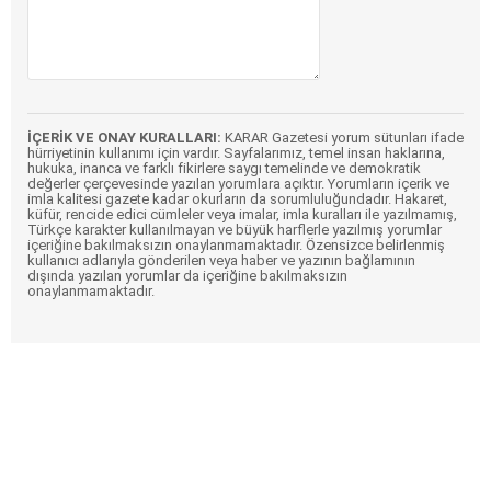
İÇERİK VE ONAY KURALLARI:
KARAR Gazetesi yorum sütunları ifade
hürriyetinin kullanımı için vardır. Sayfalarımız, temel insan haklarına,
hukuka, inanca ve farklı fikirlere saygı temelinde ve demokratik
değerler çerçevesinde yazılan yorumlara açıktır. Yorumların içerik ve
imla kalitesi gazete kadar okurların da sorumluluğundadır. Hakaret,
küfür, rencide edici cümleler veya imalar, imla kuralları ile yazılmamış,
Türkçe karakter kullanılmayan ve büyük harflerle yazılmış yorumlar
içeriğine bakılmaksızın onaylanmamaktadır. Özensizce belirlenmiş
kullanıcı adlarıyla gönderilen veya haber ve yazının bağlamının
dışında yazılan yorumlar da içeriğine bakılmaksızın
onaylanmamaktadır.