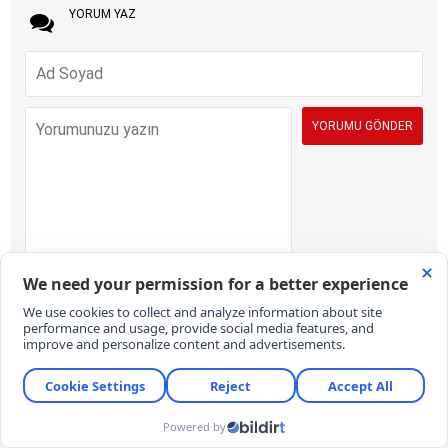
YORUM YAZ
İÇERİK VE ONAY KURALLARI:
KARAR Gazetesi yorum sütunları ifade
hürriyetinin kullanımı için vardır. Sayfalarımız, temel insan haklarına,
hukuka, inanca ve farklı fikirlere saygı temelinde ve demokratik
değerler çerçevesinde yazılan yorumlara açıktır. Yorumların içerik ve
imla kalitesi gazete kadar okurların da sorumluluğundadır. Hakaret,
küfür, rencide edici cümleler veya imalar, imla kuralları ile yazılmamış,
Türkçe karakter kullanılmayan ve büyük harflerle yazılmış yorumlar
içeriğine bakılmaksızın onaylanmamaktadır. Özensizce belirlenmiş
kullanıcı adlarıyla gönderilen veya haber ve yazının bağlamının