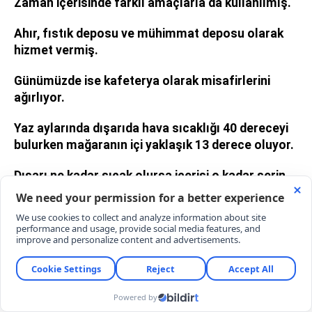
Zaman içerisinde farklı amaçlarla da kullanılmış.
Ahır, fıstık deposu ve mühimmat deposu olarak
hizmet vermiş.
Günümüzde ise kafeterya olarak misafirlerini
ağırlıyor.
Yaz aylarında dışarıda hava sıcaklığı 40 dereceyi
bulurken mağaranın içi yaklaşık 13 derece oluyor.
Dışarı ne kadar sıcak olursa içerisi o kadar serin,
dışarı ne kadar soğuk olursa içerisi o kadar sıcak
kalıyor.
Bu özelliği sayesinde özellikle yaz aylarında
vazgeçilmez mekanlardan biri haline geliyor.
Şehir dışından ve yurt dışından çok sayıda misafir
ağırlıyoruz.