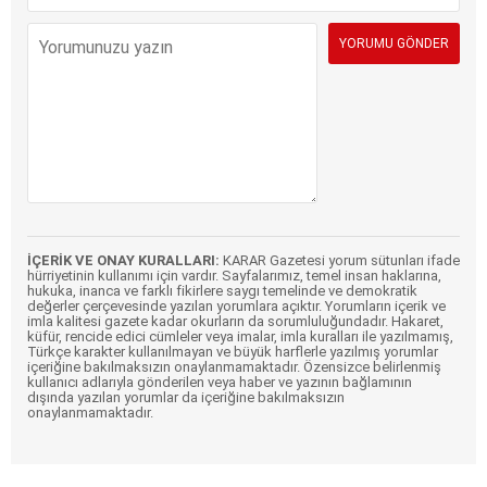
İÇERİK VE ONAY KURALLARI:
KARAR Gazetesi yorum sütunları ifade
hürriyetinin kullanımı için vardır. Sayfalarımız, temel insan haklarına,
hukuka, inanca ve farklı fikirlere saygı temelinde ve demokratik
değerler çerçevesinde yazılan yorumlara açıktır. Yorumların içerik ve
imla kalitesi gazete kadar okurların da sorumluluğundadır. Hakaret,
küfür, rencide edici cümleler veya imalar, imla kuralları ile yazılmamış,
Türkçe karakter kullanılmayan ve büyük harflerle yazılmış yorumlar
içeriğine bakılmaksızın onaylanmamaktadır. Özensizce belirlenmiş
kullanıcı adlarıyla gönderilen veya haber ve yazının bağlamının
dışında yazılan yorumlar da içeriğine bakılmaksızın
onaylanmamaktadır.