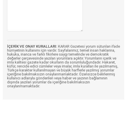
İÇERİK VE ONAY KURALLARI:
KARAR Gazetesi yorum sütunları ifade
hürriyetinin kullanımı için vardır. Sayfalarımız, temel insan haklarına,
hukuka, inanca ve farklı fikirlere saygı temelinde ve demokratik
değerler çerçevesinde yazılan yorumlara açıktır. Yorumların içerik ve
imla kalitesi gazete kadar okurların da sorumluluğundadır. Hakaret,
küfür, rencide edici cümleler veya imalar, imla kuralları ile yazılmamış,
Türkçe karakter kullanılmayan ve büyük harflerle yazılmış yorumlar
içeriğine bakılmaksızın onaylanmamaktadır. Özensizce belirlenmiş
kullanıcı adlarıyla gönderilen veya haber ve yazının bağlamının
dışında yazılan yorumlar da içeriğine bakılmaksızın
onaylanmamaktadır.