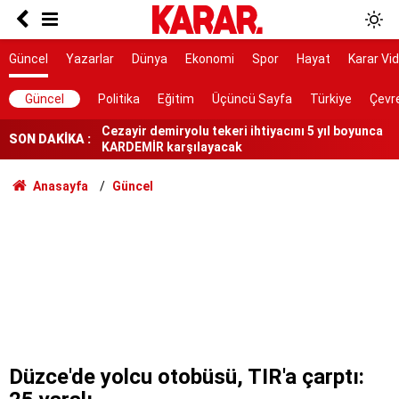
AK Parti ile fark 4 puanı aştı
Tahliye edilen Çaykara’dan ilk açıklama: İçimiz
Güncel
Yazarlar
Dünya
Ekonomi
Spor
Hayat
Karar Vi
buruk
Cezayir demiryolu tekeri ihtiyacını 5 yıl boyunca
Güncel
Politika
Eğitim
Üçüncü Sayfa
Türkiye
Çevr
KARDEMİR karşılayacak
SON DAKİKA :
Ferman padişahınsa meydanlar bizimdir
Farklılıklarımız bizi yekvücut kılacak
Anasayfa
Güncel
Dışarıda nefes alınamıyor ama buraya giren
mont arıyor
Bir vatan vazifesi
Kasım ayında başlıyor: Otobüsler Kocaeli,
Sakarya, Düzce, Bolu'da durmayacak
Veli Ağbaba’nın ağabeyi Hür Ağbaba tutuklandı
Düzce'de yolcu otobüsü, TIR'a çarptı: