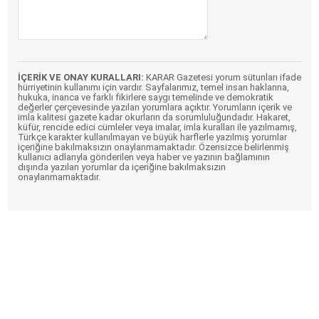
İÇERİK VE ONAY KURALLARI:
KARAR Gazetesi yorum sütunları ifade
hürriyetinin kullanımı için vardır. Sayfalarımız, temel insan haklarına,
hukuka, inanca ve farklı fikirlere saygı temelinde ve demokratik
değerler çerçevesinde yazılan yorumlara açıktır. Yorumların içerik ve
imla kalitesi gazete kadar okurların da sorumluluğundadır. Hakaret,
küfür, rencide edici cümleler veya imalar, imla kuralları ile yazılmamış,
Türkçe karakter kullanılmayan ve büyük harflerle yazılmış yorumlar
içeriğine bakılmaksızın onaylanmamaktadır. Özensizce belirlenmiş
kullanıcı adlarıyla gönderilen veya haber ve yazının bağlamının
dışında yazılan yorumlar da içeriğine bakılmaksızın
onaylanmamaktadır.