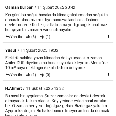
Osman kurban
/ 11 Şubat 2025 20:42
Kış günü bu soğuk havalarda klima çalıştırmadan soğukta
donarak olmemizimi istiyorsunuzvatandasini düşünen
devlet nerede Kurt kişi atlatır ama yediği soğuk unutmaz
her şeyin bir zaman-ı var unutmayalım.
Yanıtla
(6)
(1)
Yusuf
/ 11 Şubat 2025 19:32
Elektrik sahilde yazın klimadan dolayı uçacak o zaman.
Abiler DUR diyelim ama buna suyu da ekleyelim.Mersin'de
10 m³ suya elektriğin iki katı fatura ödüyoruz
Yanıtla
(1)
(0)
H.Ahmet
/ 11 Şubat 2025 13:32
Bu nasıl bir uygulama. Şu zor zamanlar da devlet destek
olmayacak ta kim olacak. Köy yerinde evleri nasıl ısıtalım
biz. O zaman her yere doğalgaz gelsin. Bizde gaz yakalım.
Ayıptır kardeşim. Bu halka bunu etmeyin ardınizda duracak
kimse kalmayazak