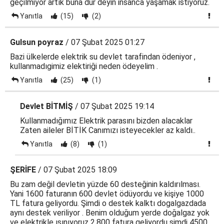
geçilmiyor artık buna dur deyin insanca yaşamak istiyoruz.
Yanıtla
(15)
(2)
Gulsun poyraz
/ 07 Şubat 2025 01:27
Bazi ülkelerde elektrik su devlet tarafindan ödeniyor ,
kullanmadıgimiz elektiriği neden ödeyelim .
Yanıtla
(25)
(1)
Devlet BİTMİŞ
/ 07 Şubat 2025 19:14
Kullanmadığımız Elektrik parasını bizden alacaklar
Zaten aileler BİTİK Canımızı isteyecekler az kaldı..
Yanıtla
(8)
(1)
ŞERİFE
/ 07 Şubat 2025 18:09
Bu zam değil devletin yüzde 60 desteğinin kaldırılması.
Yani 1600 faturanın 600 devlet ödüyordu ve kişiye 1000
TL fatura geliyordu. Şimdi o destek kalktı dogalgazdada
aynı destek veriliyor . Benim olduğum yerde doğalgaz yok
ve elektrikle ısınıyoruz 2.800 fatura geliyordu şimdi 4500