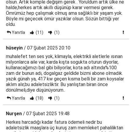
olsun. Artık komple değişim gerek . Yoruldum artık ülke ne
halde,herkes artık akıllı düşünüp karar vermesi gerek.
Ömrümüz hep çalışmak olmuş ama sağlıklı bir yaşam yok.
Böyle mi geçecek ömür yazıklar olsun. Sözün bittiği yer
oldu.
Yanıtla
(11)
(1)
hüseyin
/ 07 Şubat 2025 20:10
muhalefet ten ses yok, klimayla, elektrikli aletlerle ısınan
milyonlarca aile var, karda kışta sogukta oturun diyorlar,
kullanacağımızı bal gibi biliyorlar, kota adı altında%100
zam dır bunun adı, dogalgaz geldide bizmi abone olmadık.
yazık günah ya, 417 kw geçen kısma belli bir zam koysalar
aklım alır,bu adaletsizliktir. Bu yanlıştan biran önce
dönülmeli,diye düşünüyorum..
Yanıtla
(18)
(1)
Nurşen
/ 07 Şubat 2025 19:48
Herkes harcadığı kadar fatura ödemeli nedir bu
adaletsizlik maaşlara üç kuruş zam memleket pahaliliktan