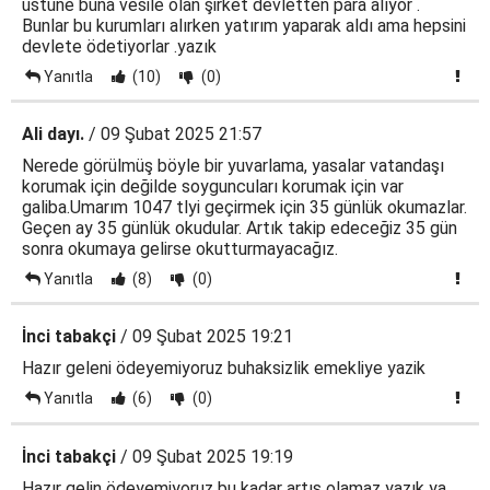
üstüne buna vesile olan şirket devletten para alıyor .
Bunlar bu kurumları alırken yatırım yaparak aldı ama hepsini
devlete ödetiyorlar .yazık
Yanıtla
(10)
(0)
Ali dayı.
/ 09 Şubat 2025 21:57
Nerede görülmüş böyle bir yuvarlama, yasalar vatandaşı
korumak için değilde soyguncuları korumak için var
galiba.Umarım 1047 tlyi geçirmek için 35 günlük okumazlar.
Geçen ay 35 günlük okudular. Artık takip edeceğiz 35 gün
sonra okumaya gelirse okutturmayacağız.
Yanıtla
(8)
(0)
İnci tabakçi
/ 09 Şubat 2025 19:21
Hazır geleni ödeyemiyoruz buhaksizlik emekliye yazik
Yanıtla
(6)
(0)
İnci tabakçi
/ 09 Şubat 2025 19:19
Hazır gelin ödeyemiyoruz bu kadar artış olamaz yazık ya