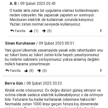
A. B
/ 09 Şubat 2025 03:43
O kadar akla zarar bir uygulama olamaz kullanılmayanı
neden ödeyelim. Ne yaparsak yapalım ev ısınmıyor.
Mecburen elektrik de kullanmak zorunda kalıyoruz.
Yazları zaten normal seviyede kullanıyoruz.
Yanıtla
(1)
(0)
Sinan Kuruhasan
/ 09 Şubat 2025 00:51
Yani güzel ülkemde yasamayida yasak edin rahatliyalim onu
az tüket bunu az tüket zaten köle hayatı yasatiyorsunuz
bu milletin sabrinimi zorluyorsunuz yoksa anlamış değilim
milleti harama yöneltmeyin
Yanıtla
(8)
(0)
Berra Gün
/ 08 Şubat 2025 20:23
Kiralık evde oturuyoruz. Ev doğru dürüst güneş almıyor ve
ısıtma olarak sadece elektrik kullanabiliyoruz o da ıstmıyor
bile. Faturanın bu kadar katlanarak ödenmesi haksızlık!
Normalde zaten 1000 lirayı geçen fatura kış döneminde