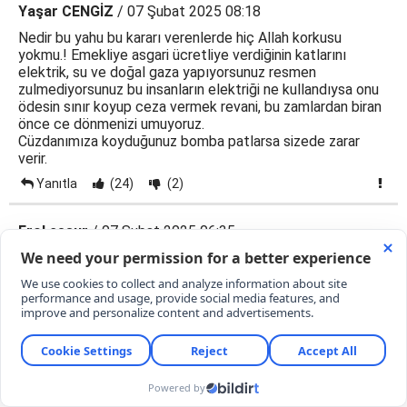
Yaşar CENGİZ
/ 07 Şubat 2025 08:18
Nedir bu yahu bu kararı verenlerde hiç Allah korkusu
yokmu.! Emekliye asgari ücretliye verdiğinin katlarını
elektrik, su ve doğal gaza yapıyorsunuz resmen
zulmediyorsunuz bu insanların elektriği ne kullandıysa onu
ödesin sınır koyup ceza vermek revani, bu zamlardan biran
önce ce dönmenizi umuyoruz.
Cüzdanımıza koyduğunuz bomba patlarsa sizede zarar
verir.
Yanıtla
(24)
(2)
Erol cesur
/ 07 Şubat 2025 06:35
Yine varlıklı olana göre yaşa cikiyor aslında iyide oluyor az
kullananın zammi yüzde 93 çok kullananın zammi yüzde 60
nasil adaletli degilmi aslında az kullanana yüzde 200 zam
yapsalar daha adil olurdu
Yanıtla
(3)
(3)
Misafir
/ 07 Şubat 2025 03:08