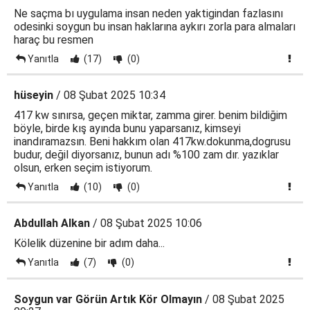
Ne saçma bı uygulama insan neden yaktigindan fazlasını
odesinki soygun bu insan haklarına aykırı zorla para almaları
haraç bu resmen
Yanıtla
(17)
(0)
hüseyin
/ 08 Şubat 2025 10:34
417 kw sınırsa, geçen miktar, zamma girer. benim bildiğim
böyle, birde kış ayında bunu yaparsanız, kimseyi
inandıramazsın. Beni hakkım olan 417kw.dokunma,dogrusu
budur, değil diyorsanız, bunun adı %100 zam dır. yazıklar
olsun, erken seçim istiyorum.
Yanıtla
(10)
(0)
Abdullah Alkan
/ 08 Şubat 2025 10:06
Kölelik düzenine bir adım daha...
Yanıtla
(7)
(0)
Soygun var Görün Artık Kör Olmayın
/ 08 Şubat 2025