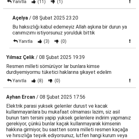
Yanıtla
(11)
(1)
Açelya
/ 08 Şubat 2025 23:20
Bu haksızlığı kabul edemeyiz Allah aşkına bir durun ya
canımızımı istiyorsunuz yorulduk bittik
Yanıtla
(3)
(0)
Yılmaz Çelik
/ 08 Şubat 2025 19:39
Resmen milleti sömürüyor lar bunlara kimse
durdiyemiyormu tüketici haklarına şikayet edelim
Yanıtla
(8)
(0)
Ayhan Ercan
/ 08 Şubat 2025 17:56
Elektrik parasi yuksek gelenler durust ve kacak
kullanmayanlara bu mukafaat olmaması lazim, siz asil
bunun tam tersini yapip yuksek gelenlere indirim yapmanız
gerekiyor, çünkü bunlar kaçak kullanmayarak kimsenin
hakkına girmiyor, bu saatten sonra milleti resmen kaçağa
ve hırsızlığa teşvik ediyorsunuz, lutfen hangi kurum veya