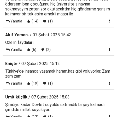
ödersem ben çocuğumu hiç üniversite sınavına
sokmayayım zaten zor okutacaktim hiç gönderme şansım
kalmıyor bir tek eşim emekli maaşı ile
Yanıtla
(14)
(1)
Akif Yaman.
/ 07 Şubat 2025 15:42
Özelin faydaları.
Yanıtla
(6)
(2)
Enişte
/ 07 Şubat 2025 15:12
Türkiye’de insanca yaşamak haram,kaz gibi yoluyorlar. Zam
zam zam
Yanıtla
(19)
(1)
Ümit küçük
/ 07 Şubat 2025 15:03
Şimdiye kadar Devlet soyuldu satmadık birşey kalmadı
şimdide millet soyuluyor.
Yanıtla
(12)
(1)