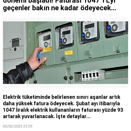
dönemi başladı! Faturası 1047 TL'yi
saniyede tamir eden pratik yöntem
geçenler bakın ne kadar ödeyecek...
Elektrik tüketiminde belirlenen sınırı aşanlar artık
daha yüksek fatura ödeyecek. Şubat ayı itibarıyla
1047 liralık elektrik kullananların faturası yüzde 93
artarak yuvarlanacak. İşte detaylar...
05/02/2025 23:29