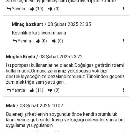
zaten aşar. Bu uygulamayı kim çıkardıysa iptal etmeli.!
Yanıtla
(19)
(0)
Miraç bozkurt
/ 08 Şubat 2025 23:35
Kesinlikle katılıyorum sana
Yanıtla
(0)
(0)
Muğlalı Köylü
/ 08 Şubat 2025 23:22
Isı pompası kullananlar ne olacak.Doğalgaz getirdinizdemi
kullanmadık.Ormana zararımız yok,doğaya yok bizi
destekleyeceğinize cezalandırorsunuz.Tünelinden geçeriz
zam elektriğe zam yetti gari….
Yanıtla
(11)
(0)
Mab
/ 08 Şubat 2025 10:07
Bu enerji şirketlerinin soygundur önce kendi sorumluluk
larını yerine getirsinler kayıp ve kaçağı onlesinler sonra bu
uygulama yı uygulansın.