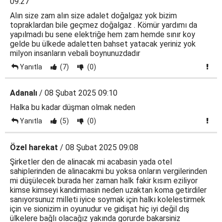
09:27
Alın size zam alın size adalet doğalgaz yok bizim
topraklardan bile geçmez doğalgaz . Kömür yardımı da
yapılmadı bu sene elektriğe hem zam hemde sınır koy
gelde bu ülkede adaletten bahset yatacak yeriniz yok
milyon insanların vebali boynunuzdadır
Yanıtla
(7)
(0)
Adanalı
/ 08 Şubat 2025 09:10
Halka bu kadar düşman olmak neden
Yanıtla
(5)
(0)
Özel harekat
/ 08 Şubat 2025 09:08
Şirketler den de alinacak mi acabasin yada otel
sahiplerinden de alinacakmi bu yoksa onların vergilerinden
mi düşülecek burada her zaman halk fakir kısım eziliyor
kimse kimseyi kandirmasin neden uzaktan koma getirdiler
sanıyorsunuz milleti iyice soymak için halkı kolelestirmek
için ve sionizim in oyunudur ve gidişat hiç iyi değil dış
ülkelere bağlı olacağız yakında gorurde bakarsiniz