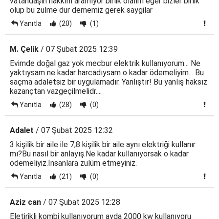
vatandaşın hakkını aramıyor birlik olalım eğer bizler birlik
olup bu zulme dur dememiz gerek saygilar
Yanıtla
(20)
(1)
M. Çelik
/ 07 Şubat 2025 12:39
Evimde doğal gaz yok mecbur elektrik kullanıyorum... Ne
yaktıysam ne kadar harcadıysam o kadar ödemeliyim... Bu
saçma adaletsiz bir uygulamadır. Yanlıştır! Bu yanlış haksız
kazançtan vazgeçilmelidr....
Yanıtla
(28)
(0)
Adalet
/ 07 Şubat 2025 12:32
3 kişilik bir aile ile 7,8 kişilik bir aile aynı elektriği kullanır
mı?Bu nasıl bir anlayış.Ne kadar kullanıyorsak o kadar
ödemeliyiz.İnsanlara zulüm etmeyiniz.
Yanıtla
(21)
(0)
Aziz can
/ 07 Şubat 2025 12:28
Eletirikli kombi kullanıyorum ayda 2000 kw kullanıyoru