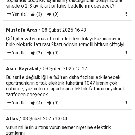
toplamda 5000 kw aşılmamış olacağından dolayı abone
yinede o 2-3 aylık artışı fahiş bedelle mi ödeyecek?
Yanıtla
(3)
(0)
Mustafa Aras
/ 08 Şubat 2025 16:43
Çiftçiler zaten mazot gübreler den dolayı kazanamıyor
bide elektrik faturası 2katı ödesin temelli bitirsin çiftçiyi
Yanıtla
(2)
(0)
Asım Bayrakal
/ 08 Şubat 2025 15:17
Bu tarife değişikliği ile %3'ten daha fazlası etkilenecek,
apartmanların ortak elektrik tüketimi 1047 liranın çok
üstünde, yüzbinlerce apartman elektrik faturasını yüksek
tarifeden ödeyecek.
Yanıtla
(4)
(0)
Atlas
/ 08 Şubat 2025 13:04
vurun milletin sırtına vurun semer niyetine elektirik
zamlarını