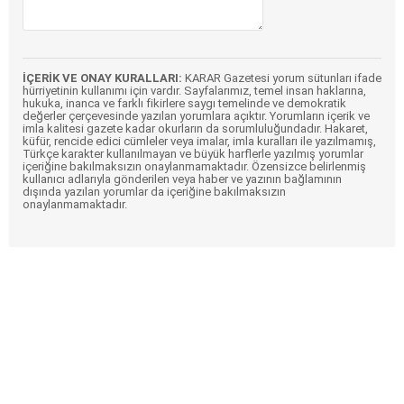
İÇERİK VE ONAY KURALLARI:
KARAR Gazetesi yorum sütunları ifade
hürriyetinin kullanımı için vardır. Sayfalarımız, temel insan haklarına,
hukuka, inanca ve farklı fikirlere saygı temelinde ve demokratik
değerler çerçevesinde yazılan yorumlara açıktır. Yorumların içerik ve
imla kalitesi gazete kadar okurların da sorumluluğundadır. Hakaret,
küfür, rencide edici cümleler veya imalar, imla kuralları ile yazılmamış,
Türkçe karakter kullanılmayan ve büyük harflerle yazılmış yorumlar
içeriğine bakılmaksızın onaylanmamaktadır. Özensizce belirlenmiş
kullanıcı adlarıyla gönderilen veya haber ve yazının bağlamının
dışında yazılan yorumlar da içeriğine bakılmaksızın
onaylanmamaktadır.