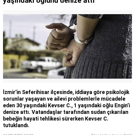
yaşındaki oğlunu denize attı
Farklılıklarımız bizi yekvücut kılacak
İzmir’in Seferihisar ilçesinde, iddiaya göre psikolojik
sorunlar yaşayan ve ailevi problemlerle mücadele
eden 30 yaşındaki Kevser C., 1 yaşındaki oğlu Engin’i
denize attı. Vatandaşlar tarafından sudan çıkarılan
bebeğin hayati tehlikesi sürerken Kevser C.
tutuklandı.