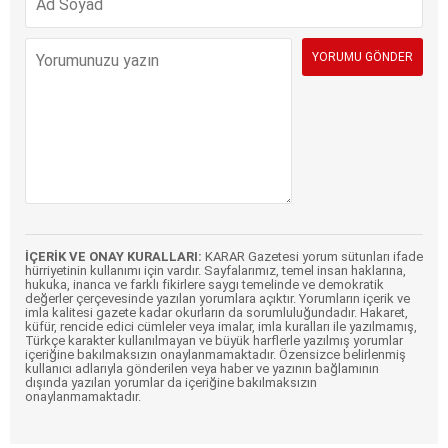
İÇERİK VE ONAY KURALLARI:
KARAR Gazetesi yorum sütunları ifade
hürriyetinin kullanımı için vardır. Sayfalarımız, temel insan haklarına,
hukuka, inanca ve farklı fikirlere saygı temelinde ve demokratik
değerler çerçevesinde yazılan yorumlara açıktır. Yorumların içerik ve
imla kalitesi gazete kadar okurların da sorumluluğundadır. Hakaret,
küfür, rencide edici cümleler veya imalar, imla kuralları ile yazılmamış,
Türkçe karakter kullanılmayan ve büyük harflerle yazılmış yorumlar
içeriğine bakılmaksızın onaylanmamaktadır. Özensizce belirlenmiş
kullanıcı adlarıyla gönderilen veya haber ve yazının bağlamının
dışında yazılan yorumlar da içeriğine bakılmaksızın
onaylanmamaktadır.