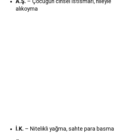
A.Ş.
– Çocuğun cinsel istismarı, hileyle
alıkoyma
İ.K.
– Nitelikli yağma, sahte para basma