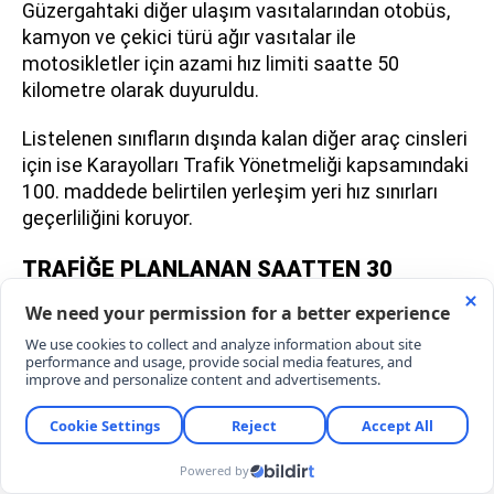
Güzergahtaki diğer ulaşım vasıtalarından otobüs,
kamyon ve çekici türü ağır vasıtalar ile
motosikletler için azami hız limiti saatte 50
kilometre olarak duyuruldu.
Listelenen sınıfların dışında kalan diğer araç cinsleri
için ise Karayolları Trafik Yönetmeliği kapsamındaki
100. maddede belirtilen yerleşim yeri hız sınırları
geçerliliğini koruyor.
TRAFİĞE PLANLANAN SAATTEN 30
DAKİKA ÖNCE ÇIKIN UYARISI
Trafik güvenliğinin eksiksiz sağlanması ve üzücü
can kayıplarının önlenmesi adına emniyet yetkilileri
sürücülere kritik uyarılarda bulundu.
Sürücülerin yasal limitlere uymaları, direksiyon
başında aceleci tavırlardan kaçınarak sabırlı