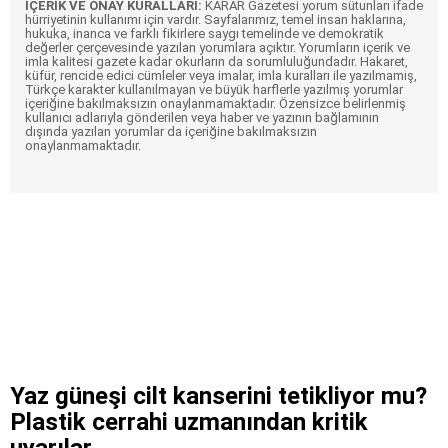
İÇERİK VE ONAY KURALLARI:
KARAR Gazetesi yorum sütunları ifade
hürriyetinin kullanımı için vardır. Sayfalarımız, temel insan haklarına,
hukuka, inanca ve farklı fikirlere saygı temelinde ve demokratik
değerler çerçevesinde yazılan yorumlara açıktır. Yorumların içerik ve
imla kalitesi gazete kadar okurların da sorumluluğundadır. Hakaret,
küfür, rencide edici cümleler veya imalar, imla kuralları ile yazılmamış,
Türkçe karakter kullanılmayan ve büyük harflerle yazılmış yorumlar
içeriğine bakılmaksızın onaylanmamaktadır. Özensizce belirlenmiş
kullanıcı adlarıyla gönderilen veya haber ve yazının bağlamının
dışında yazılan yorumlar da içeriğine bakılmaksızın
onaylanmamaktadır.
Yaz güneşi cilt kanserini tetikliyor mu?
Plastik cerrahi uzmanından kritik
uyarılar