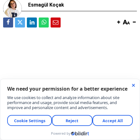
Esmagül Koçak
Çinli elektrikli araç üreticisi BYD Türkiye pazarında
kan kaybetmeye devam ediyor. Markanın Manisa’da