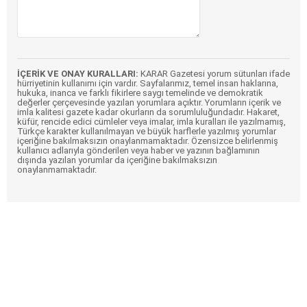
İÇERİK VE ONAY KURALLARI:
KARAR Gazetesi yorum sütunları ifade
hürriyetinin kullanımı için vardır. Sayfalarımız, temel insan haklarına,
hukuka, inanca ve farklı fikirlere saygı temelinde ve demokratik
değerler çerçevesinde yazılan yorumlara açıktır. Yorumların içerik ve
imla kalitesi gazete kadar okurların da sorumluluğundadır. Hakaret,
küfür, rencide edici cümleler veya imalar, imla kuralları ile yazılmamış,
Türkçe karakter kullanılmayan ve büyük harflerle yazılmış yorumlar
içeriğine bakılmaksızın onaylanmamaktadır. Özensizce belirlenmiş
kullanıcı adlarıyla gönderilen veya haber ve yazının bağlamının
dışında yazılan yorumlar da içeriğine bakılmaksızın
onaylanmamaktadır.