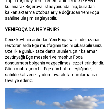
Toplu taşımayı tercih eden tatilciler ise İZBAN'ı
kullanarak Biçerova istasyonunda inip, buradan
kalkan aktarma otobüsleriyle doğrudan Yeni Foça
sahiline ulaşım sağlayabilir.
YENİFOÇA'DA NE YENİR?
Deniz keyfinin ardından Yeni Foça sahilinde uzanan
restoranlarda Ege mutfağının tadını çıkarabilirsiniz.
Özellikle günlük taze deniz ürünleri, çıtır kalamar,
zeytinyağlı Ege mezeleri ve meşhur Foça
dondurması bölgenin vazgeçilmez lezzetlerindendir.
Günü muhteşem bir Ege gün batımı eşliğinde,
sahilde kahvenizi yudumlayarak tamamlamanızı
tavsiye ederiz.