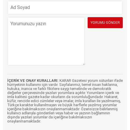
İÇERİK VE ONAY KURALLARI:
KARAR Gazetesi yorum sütunları ifade
hürriyetinin kullanımı için vardır. Sayfalarımız, temel insan haklarına,
hukuka, inanca ve farklı fikirlere saygı temelinde ve demokratik
değerler çerçevesinde yazılan yorumlara açıktır. Yorumların içerik ve
imla kalitesi gazete kadar okurların da sorumluluğundadır. Hakaret,
küfür, rencide edici cümleler veya imalar, imla kuralları ile yazılmamış,
Türkçe karakter kullanılmayan ve büyük harflerle yazılmış yorumlar
içeriğine bakılmaksızın onaylanmamaktadır. Özensizce belirlenmiş
kullanıcı adlarıyla gönderilen veya haber ve yazının bağlamının
dışında yazılan yorumlar da içeriğine bakılmaksızın
onaylanmamaktadır.