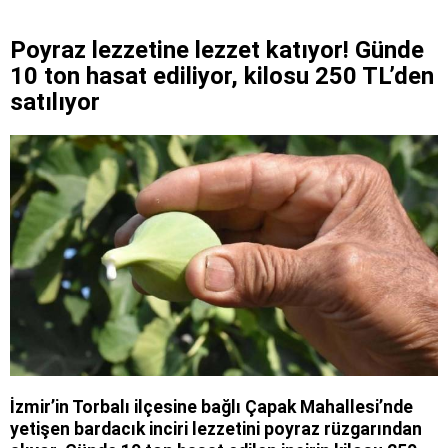
Poyraz lezzetine lezzet katıyor! Günde
10 ton hasat ediliyor, kilosu 250 TL’den
satılıyor
İzmir’in Torbalı ilçesine bağlı Çapak Mahallesi’nde
yetişen bardacık inciri lezzetini poyraz rüzgarından