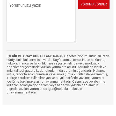
İÇERİK VE ONAY KURALLARI:
KARAR Gazetesi yorum sütunları ifade
hürriyetinin kullanımı için vardır. Sayfalarımız, temel insan haklarına,
hukuka, inanca ve farklı fikirlere saygı temelinde ve demokratik
değerler çerçevesinde yazılan yorumlara açıktır. Yorumların içerik ve
imla kalitesi gazete kadar okurların da sorumluluğundadır. Hakaret,
küfür, rencide edici cümleler veya imalar, imla kuralları ile yazılmamış,
Türkçe karakter kullanılmayan ve büyük harflerle yazılmış yorumlar
içeriğine bakılmaksızın onaylanmamaktadır. Özensizce belirlenmiş
kullanıcı adlarıyla gönderilen veya haber ve yazının bağlamının
dışında yazılan yorumlar da içeriğine bakılmaksızın
onaylanmamaktadır.