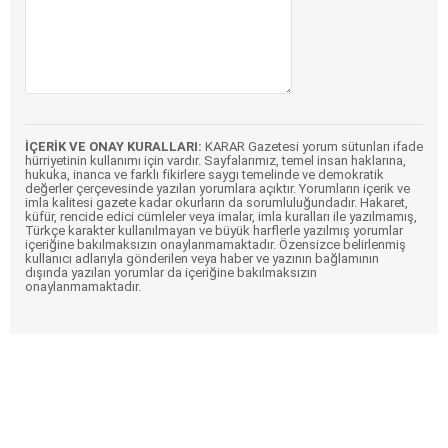
İÇERİK VE ONAY KURALLARI:
KARAR Gazetesi yorum sütunları ifade
hürriyetinin kullanımı için vardır. Sayfalarımız, temel insan haklarına,
hukuka, inanca ve farklı fikirlere saygı temelinde ve demokratik
değerler çerçevesinde yazılan yorumlara açıktır. Yorumların içerik ve
imla kalitesi gazete kadar okurların da sorumluluğundadır. Hakaret,
küfür, rencide edici cümleler veya imalar, imla kuralları ile yazılmamış,
Türkçe karakter kullanılmayan ve büyük harflerle yazılmış yorumlar
içeriğine bakılmaksızın onaylanmamaktadır. Özensizce belirlenmiş
kullanıcı adlarıyla gönderilen veya haber ve yazının bağlamının
dışında yazılan yorumlar da içeriğine bakılmaksızın
onaylanmamaktadır.