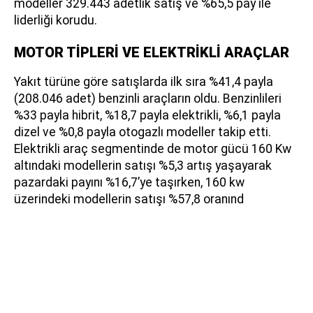
modeller 329.443 adetlik satış ve %65,5 pay ile
liderliği korudu.
MOTOR TİPLERİ VE ELEKTRİKLİ ARAÇLAR
Yakıt türüne göre satışlarda ilk sıra %41,4 payla
(208.046 adet) benzinli araçların oldu. Benzinlileri
%33 payla hibrit, %18,7 payla elektrikli, %6,1 payla
dizel ve %0,8 payla otogazlı modeller takip etti.
Elektrikli araç segmentinde de motor gücü 160 Kw
altındaki modellerin satışı %5,3 artış yaşayarak
pazardaki payını %16,7’ye taşırken, 160 kw
üzerindeki modellerin satışı %57,8 oranınd