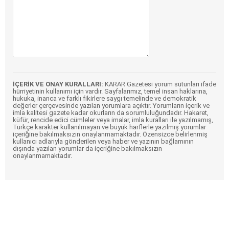
İÇERİK VE ONAY KURALLARI:
KARAR Gazetesi yorum sütunları ifade
hürriyetinin kullanımı için vardır. Sayfalarımız, temel insan haklarına,
hukuka, inanca ve farklı fikirlere saygı temelinde ve demokratik
değerler çerçevesinde yazılan yorumlara açıktır. Yorumların içerik ve
imla kalitesi gazete kadar okurların da sorumluluğundadır. Hakaret,
küfür, rencide edici cümleler veya imalar, imla kuralları ile yazılmamış,
Türkçe karakter kullanılmayan ve büyük harflerle yazılmış yorumlar
içeriğine bakılmaksızın onaylanmamaktadır. Özensizce belirlenmiş
kullanıcı adlarıyla gönderilen veya haber ve yazının bağlamının
dışında yazılan yorumlar da içeriğine bakılmaksızın
onaylanmamaktadır.