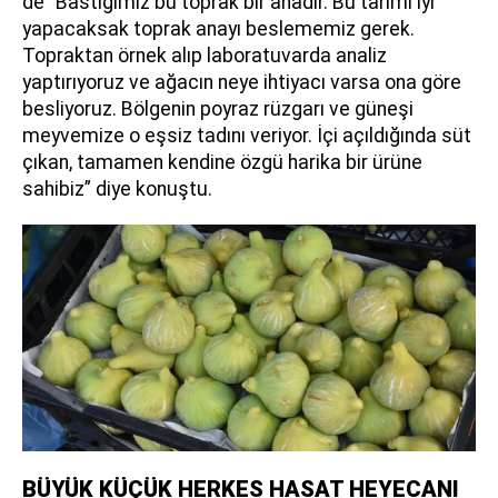
de "Bastığımız bu toprak bir anadır. Bu tarımı iyi
yapacaksak toprak anayı beslememiz gerek.
Topraktan örnek alıp laboratuvarda analiz
yaptırıyoruz ve ağacın neye ihtiyacı varsa ona göre
besliyoruz. Bölgenin poyraz rüzgarı ve güneşi
meyvemize o eşsiz tadını veriyor. İçi açıldığında süt
çıkan, tamamen kendine özgü harika bir ürüne
sahibiz” diye konuştu.
BÜYÜK KÜÇÜK HERKES HASAT HEYECANI