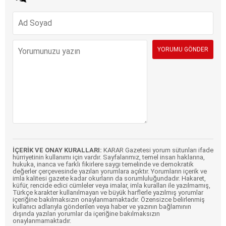
İÇERİK VE ONAY KURALLARI:
KARAR Gazetesi yorum sütunları ifade
hürriyetinin kullanımı için vardır. Sayfalarımız, temel insan haklarına,
hukuka, inanca ve farklı fikirlere saygı temelinde ve demokratik
değerler çerçevesinde yazılan yorumlara açıktır. Yorumların içerik ve
imla kalitesi gazete kadar okurların da sorumluluğundadır. Hakaret,
küfür, rencide edici cümleler veya imalar, imla kuralları ile yazılmamış,
Türkçe karakter kullanılmayan ve büyük harflerle yazılmış yorumlar
içeriğine bakılmaksızın onaylanmamaktadır. Özensizce belirlenmiş
kullanıcı adlarıyla gönderilen veya haber ve yazının bağlamının
dışında yazılan yorumlar da içeriğine bakılmaksızın
onaylanmamaktadır.