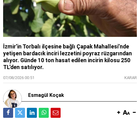
İzmir’in Torbalı ilçesine bağlı Çapak Mahallesi’nde
yetişen bardacık inciri lezzetini poyraz rüzgarından
alıyor. Günde 10 ton hasat edilen incirin kilosu 250
TL’den satılıyor.
07/08/2026 00:51
KARAR
Esmagül Koçak