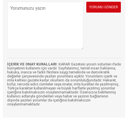
İÇERİK VE ONAY KURALLARI:
KARAR Gazetesi yorum sütunları ifade
hürriyetinin kullanımı için vardır. Sayfalarımız, temel insan haklarına,
hukuka, inanca ve farklı fikirlere saygı temelinde ve demokratik
değerler çerçevesinde yazılan yorumlara açıktır. Yorumların içerik ve
imla kalitesi gazete kadar okurların da sorumluluğundadır. Hakaret,
küfür, rencide edici cümleler veya imalar, imla kuralları ile yazılmamış,
Türkçe karakter kullanılmayan ve büyük harflerle yazılmış yorumlar
içeriğine bakılmaksızın onaylanmamaktadır. Özensizce belirlenmiş
kullanıcı adlarıyla gönderilen veya haber ve yazının bağlamının
dışında yazılan yorumlar da içeriğine bakılmaksızın
onaylanmamaktadır.