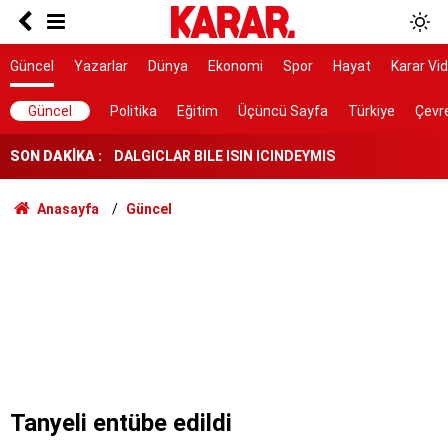
Poyraz lezzetine lezzet katıyor!
Herkes Çeşme'ye akın ederken onlar burayı
Güncel
Yazarlar
Dünya
Ekonomi
Spor
Hayat
Karar Vi
keşfetti: İzmir'de 'Böyle bir yer hâlâ var mı?'
dedirtecek o saklı cennet
DALGICLAR BILE ISIN ICINDEYMIS
Güncel
Politika
Eğitim
Üçüncü Sayfa
Türkiye
Çevr
SON DAKİKA :
AK Parti ile fark 4 puanı aştı
Tahliye edilen Çaykara’dan ilk açıklama: İçimiz
Anasayfa
Güncel
buruk
Cezayir demiryolu tekeri ihtiyacını 5 yıl boyunca
KARDEMİR karşılayacak
Ferman padişahınsa meydanlar bizimdir
Farklılıklarımız bizi yekvücut kılacak
Dışarıda nefes alınamıyor ama buraya giren
mont arıyor
Tanyeli entübe edildi