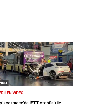
NCEL
ERILEN VIDEO
çükçekmece'de İETT otobüsü ile