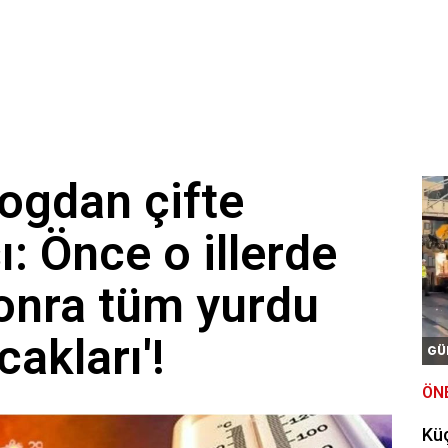
yaşındaki kadın yanarak hayatını kaybetti
ği meslekle evini atölyeye dönüştürdü: Siparişlere yetişemiyor
işkin kanun teklifi kabul edildi
ogdan çifte
sı: Önce o illerde
sonra tüm yurdu
cakları'!
GÜ
ÖN
Kü