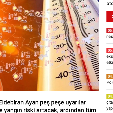
oto
05
nes
05
eks
etki
04
Pol
04
ldebiran Ayan peş peşe uyarılar
çıt
yap
e yangın riski artacak, ardından tüm