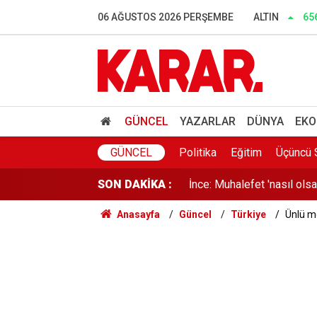
06 AĞUSTOS 2026 PERŞEMBE
ALTIN
65
LGS tercihlerinde İstanbul
Lüleburgaz Belediye Başka
GÜNCEL
YAZARLAR
DÜNYA
EKO
Dedetaş: Teşekkürler Üskü
GÜNCEL
Politika
Eğitim
Üçüncü 
SON DAKİKA :
İnce: Muhalefet 'nasıl ols
Anasayfa
Güncel
Türkiye
Ünlü me
Murat Bakan'dan WhatsApp
Lozan mübadillerinden orta
Süreçte en kritik aşama