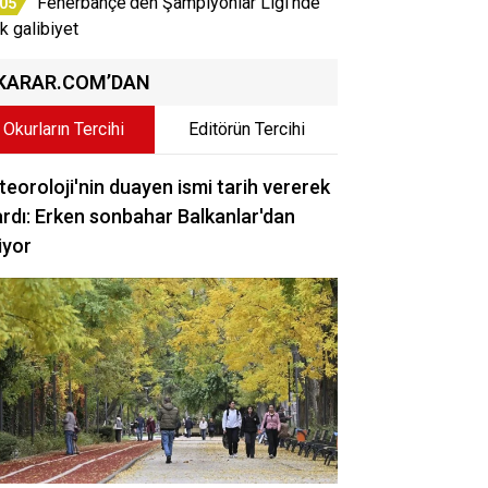
Fenerbahçe'den Şampiyonlar Ligi'nde
:05
ik galibiyet
KARAR.COM’DAN
Okurların Tercihi
Editörün Tercihi
eoroloji'nin duayen ismi tarih vererek
rdı: Erken sonbahar Balkanlar'dan
iyor