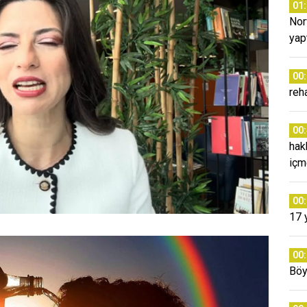
01
Nor
yap
00
reh
00
hak
içm
00
17 
00
Böy