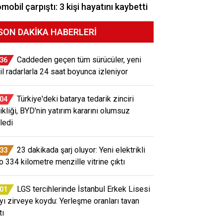
mobil çarpıştı: 3 kişi hayatını kaybetti
SON DAKIKA HABERLERI
Caddeden geçen tüm sürücüler, yeni
:36
il radarlarla 24 saat boyunca izleniyor
Türkiye'deki batarya tedarik zinciri
:04
ikliği, BYD'nin yatırım kararını olumsuz
ledi
23 dakikada şarj oluyor: Yeni elektrikli
:33
o 334 kilometre menzille vitrine çıktı
LGS tercihlerinde İstanbul Erkek Lisesi
:01
ayı zirveye koydu: Yerleşme oranları tavan
tı