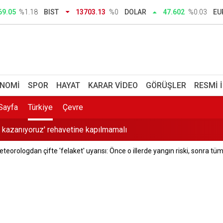
69.05
%1.18
BIST
13703.13
%0
DOLAR
47.602
%0.03
EU
 Erkek Lisesi çıtayı zirveye koydu: Yerleşme oranları tavan yaptı
nı Murat Gerenli CHP'den istifa etti
NOMI
SPOR
HAYAT
KARAR VIDEO
GÖRÜŞLER
RESMI 
dar, tebrikler Sibel Başkanım
Sayfa
Türkiye
Çevre
a kazanıyoruz' rehavetine kapılmamalı
teorologdan çifte 'felaket' uyarısı: Önce o illerde yangın riski, sonra tüm 
 yazışmaları hakkında suç duyurusu: Kendisinin çayını dahi içm
k bildiri ile Meclis'te çağrı: Ayrımcılığı hak etmedik