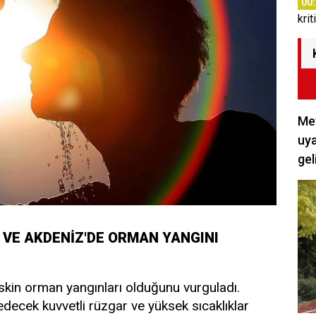
00
krit
Met
uya
gel
GE VE AKDENİZ'DE ORMAN YANGINI
iskin orman yangınları olduğunu vurguladı.
ecek kuvvetli rüzgar ve yüksek sıcaklıklar