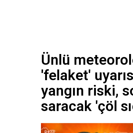
Gaziantep'te acı olay! 91 
Belediye kursunda öğrendi
Gazi ve şehit yakınlarına il
Ünlü meteorol
'felaket' uyarı
yangın riski, 
saracak 'çöl sı