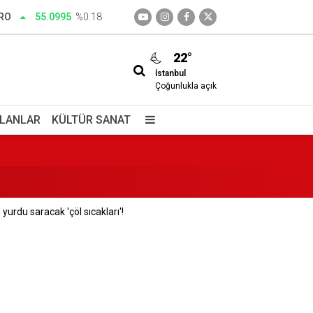
RO
55.0995
%0.18
22°
İstanbul
Çoğunlukla açık
İLANLAR
KÜLTÜR SANAT
yurdu saracak 'çöl sıcakları'!
edim