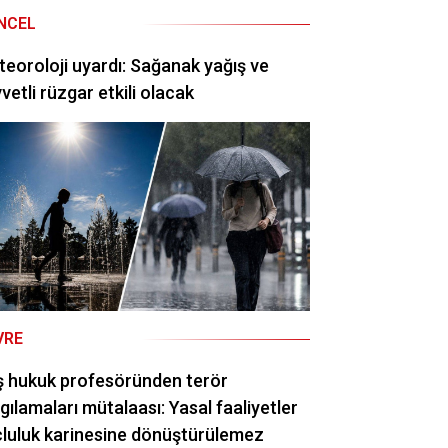
NCEL
eoroloji uyardı: Sağanak yağış ve
vetli rüzgar etkili olacak
VRE
ş hukuk profesöründen terör
gılamaları mütalaası: Yasal faaliyetler
luluk karinesine dönüştürülemez