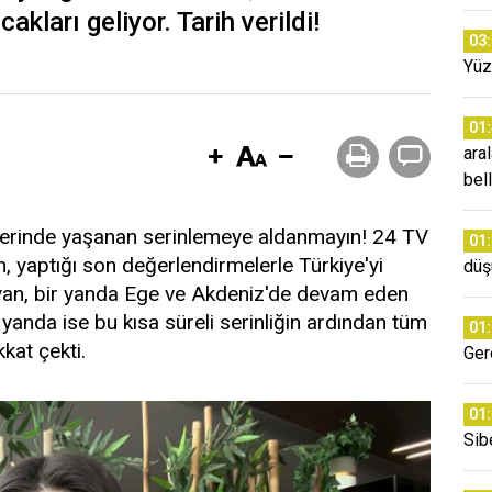
akları geliyor. Tarih verildi!
03
Yüz
01
ara
bell
lerinde yaşanan serinlemeye aldanmayın! 24 TV
01
 yaptığı son değerlendirmelerle Türkiye'yi
düş
. Ayan, bir yanda Ege ve Akdeniz'de devam eden
yanda ise bu kısa süreli serinliğin ardından tüm
01
kat çekti.
Ger
01
Sib