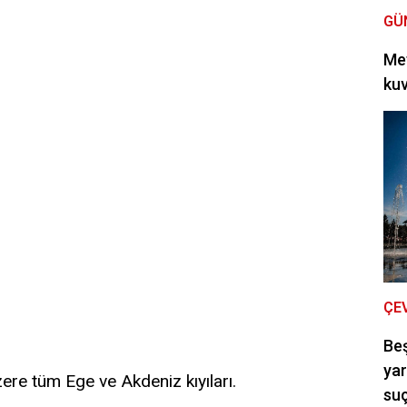
GÜ
Met
kuv
ÇE
Be
yar
ere tüm Ege ve Akdeniz kıyıları.
suç