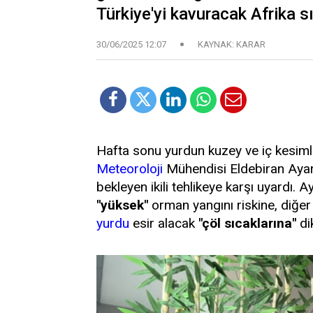
Türkiye'yi kavuracak Afrika sıc
30/06/2025 12:07
KAYNAK: KARAR
Hafta sonu yurdun kuzey ve iç kesim
Meteoroloji
Mühendisi Eldebiran Ayan,
bekleyen ikili tehlikeye karşı uyardı
"yüksek"
orman yangını riskine, diğer 
yurdu
esir alacak
"çöl sıcaklarına"
dik