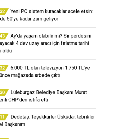
Yeni PC sistem kuracaklar acele etsin:
:32
de 50'ye kadar zam geliyor
Ay'da yaşam olabilir mi? Sır perdesini
:43
layacak 4 dev uzay aracı için fırlatma tarihi
i oldu
6.000 TL olan televizyon 1.750 TL'ye
:32
ünce mağazada arbede çıktı
Lüleburgaz Belediye Başkanı Murat
:30
enli CHP'den istifa etti
Dedetaş: Teşekkürler Üsküdar, tebrikler
:11
el Başkanım