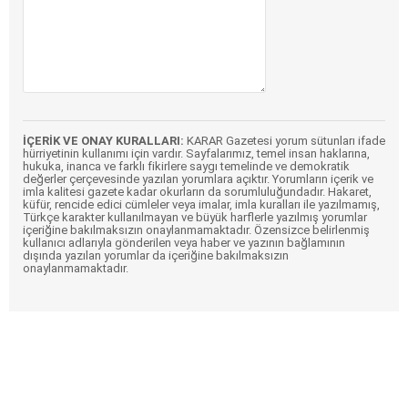
İÇERİK VE ONAY KURALLARI:
KARAR Gazetesi yorum sütunları ifade
hürriyetinin kullanımı için vardır. Sayfalarımız, temel insan haklarına,
hukuka, inanca ve farklı fikirlere saygı temelinde ve demokratik
değerler çerçevesinde yazılan yorumlara açıktır. Yorumların içerik ve
imla kalitesi gazete kadar okurların da sorumluluğundadır. Hakaret,
küfür, rencide edici cümleler veya imalar, imla kuralları ile yazılmamış,
Türkçe karakter kullanılmayan ve büyük harflerle yazılmış yorumlar
içeriğine bakılmaksızın onaylanmamaktadır. Özensizce belirlenmiş
kullanıcı adlarıyla gönderilen veya haber ve yazının bağlamının
dışında yazılan yorumlar da içeriğine bakılmaksızın
onaylanmamaktadır.