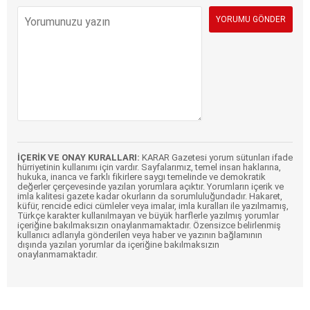
İÇERİK VE ONAY KURALLARI:
KARAR Gazetesi yorum sütunları ifade
hürriyetinin kullanımı için vardır. Sayfalarımız, temel insan haklarına,
hukuka, inanca ve farklı fikirlere saygı temelinde ve demokratik
değerler çerçevesinde yazılan yorumlara açıktır. Yorumların içerik ve
imla kalitesi gazete kadar okurların da sorumluluğundadır. Hakaret,
küfür, rencide edici cümleler veya imalar, imla kuralları ile yazılmamış,
Türkçe karakter kullanılmayan ve büyük harflerle yazılmış yorumlar
içeriğine bakılmaksızın onaylanmamaktadır. Özensizce belirlenmiş
kullanıcı adlarıyla gönderilen veya haber ve yazının bağlamının
dışında yazılan yorumlar da içeriğine bakılmaksızın
onaylanmamaktadır.