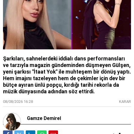
Şarkıları, sahnelerdeki iddialı dans performansları
ve tarzıyla magazin gündeminden düşmeyen Gülşen,
yeni şarkısı "İtaat Yok" ile muhteşem bir dönüş yaptı.
Hem imajını tazeleyen hem de çekimler için dev bir
bütçe ayıran ünlü popçu, kırdığı tarihi rekorla da
müzik dünyasında adından söz ettirdi.
08/08/2026 16:28
KARAR
Gamze Demirel