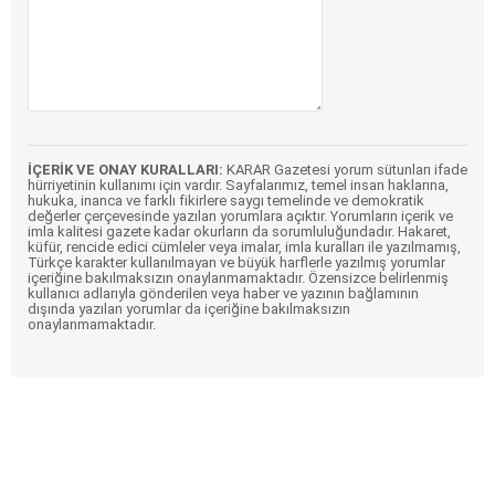
İÇERİK VE ONAY KURALLARI:
KARAR Gazetesi yorum sütunları ifade
hürriyetinin kullanımı için vardır. Sayfalarımız, temel insan haklarına,
hukuka, inanca ve farklı fikirlere saygı temelinde ve demokratik
değerler çerçevesinde yazılan yorumlara açıktır. Yorumların içerik ve
imla kalitesi gazete kadar okurların da sorumluluğundadır. Hakaret,
küfür, rencide edici cümleler veya imalar, imla kuralları ile yazılmamış,
Türkçe karakter kullanılmayan ve büyük harflerle yazılmış yorumlar
içeriğine bakılmaksızın onaylanmamaktadır. Özensizce belirlenmiş
kullanıcı adlarıyla gönderilen veya haber ve yazının bağlamının
dışında yazılan yorumlar da içeriğine bakılmaksızın
onaylanmamaktadır.