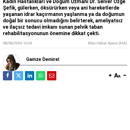
Kadın Hastalıkları ve Doğum Uzmanı Dr. Selver Özge
Şefik, gülerken, öksürürken veya ani hareketlerde
yaşanan idrar kaçırmanın yaşlanma ya da doğumun
doğal bir sonucu olmadığını belirterek, ameliyatsız
ve ilaçsız tedavi imkanı sunan pelvik taban
rehabilitasyonunun önemine dikkat çekti.
08/08/2026 16:05
İhlas Haber Ajansı (IHA)
Gamze Demirel