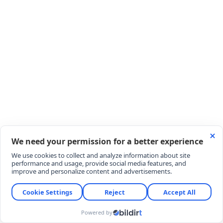
Gebelik ve normal doğum süreçleri
Menopoz ve ilerleyen yaş
Geçirilmiş pelvik cerrahiler
Kronik kabızlık ve kronik öksürük gibi
zorlanmalar