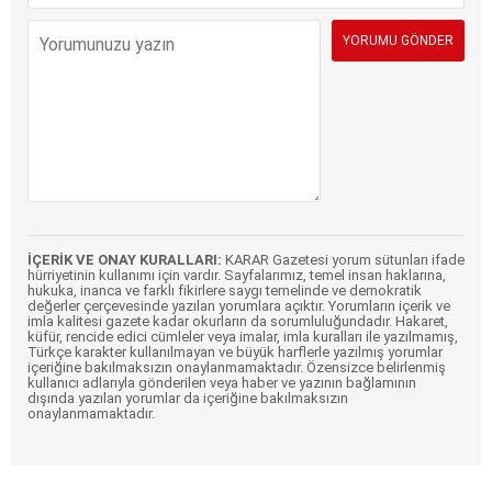
İÇERİK VE ONAY KURALLARI:
KARAR Gazetesi yorum sütunları ifade
hürriyetinin kullanımı için vardır. Sayfalarımız, temel insan haklarına,
hukuka, inanca ve farklı fikirlere saygı temelinde ve demokratik
değerler çerçevesinde yazılan yorumlara açıktır. Yorumların içerik ve
imla kalitesi gazete kadar okurların da sorumluluğundadır. Hakaret,
küfür, rencide edici cümleler veya imalar, imla kuralları ile yazılmamış,
Türkçe karakter kullanılmayan ve büyük harflerle yazılmış yorumlar
içeriğine bakılmaksızın onaylanmamaktadır. Özensizce belirlenmiş
kullanıcı adlarıyla gönderilen veya haber ve yazının bağlamının
dışında yazılan yorumlar da içeriğine bakılmaksızın
onaylanmamaktadır.