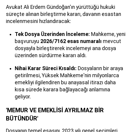
Avukat Ali Erdem Gündoğan'ın yürüttüğü hukuki
süreçte alınan birleştirme kararı, davanın esastan
incelenmesini hızlandıracak:
Tek Dosya Üzerinden İnceleme:
Mahkeme, yeni
başvuruyu
2026/7162 esas numaralı
mevcut
dosyayla birleştirerek incelemeyi ana dosya
üzerinden sürdürme kararı aldı.
Nihai Karar Süreci Kısaldı:
Dosyaların bir araya
getirilmesi, Yüksek Mahkeme'nin milyonlarca
emekliyi ilgilendiren bu anayasal itirazı daha
kısa sürede karara bağlayacağı anlamına
geliyor.
'MEMUR VE EMEKLİSİ AYRILMAZ BİR
BÜTÜNDÜR'
Dosyanın temel esasını, 2023 yılı genel seçimleri