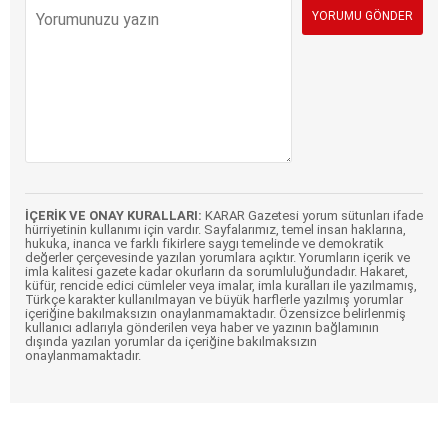
İÇERİK VE ONAY KURALLARI:
KARAR Gazetesi yorum sütunları ifade
hürriyetinin kullanımı için vardır. Sayfalarımız, temel insan haklarına,
hukuka, inanca ve farklı fikirlere saygı temelinde ve demokratik
değerler çerçevesinde yazılan yorumlara açıktır. Yorumların içerik ve
imla kalitesi gazete kadar okurların da sorumluluğundadır. Hakaret,
küfür, rencide edici cümleler veya imalar, imla kuralları ile yazılmamış,
Türkçe karakter kullanılmayan ve büyük harflerle yazılmış yorumlar
içeriğine bakılmaksızın onaylanmamaktadır. Özensizce belirlenmiş
kullanıcı adlarıyla gönderilen veya haber ve yazının bağlamının
dışında yazılan yorumlar da içeriğine bakılmaksızın
onaylanmamaktadır.