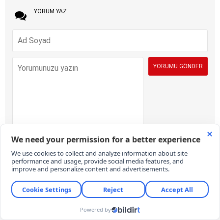
YORUM YAZ
İÇERİK VE ONAY KURALLARI:
KARAR Gazetesi yorum sütunları ifade
hürriyetinin kullanımı için vardır. Sayfalarımız, temel insan haklarına,
hukuka, inanca ve farklı fikirlere saygı temelinde ve demokratik
değerler çerçevesinde yazılan yorumlara açıktır. Yorumların içerik ve
imla kalitesi gazete kadar okurların da sorumluluğundadır. Hakaret,
küfür, rencide edici cümleler veya imalar, imla kuralları ile yazılmamış,
Türkçe karakter kullanılmayan ve büyük harflerle yazılmış yorumlar
içeriğine bakılmaksızın onaylanmamaktadır. Özensizce belirlenmiş
kullanıcı adlarıyla gönderilen veya haber ve yazının bağlamının