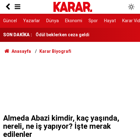
Hakan Aran Şişecam’a, Cahit Çınar İş Bankası
Genel Müdürlüğü’ne
Ödül beklerken ceza geldi
Güncel
Yazarlar
Dünya
Ekonomi
Spor
Hayat
Karar Vi
SON DAKİKA :
Rusya açıklarındaki Türk gemisine İHA saldırısı
O bizim yoldaşımız
Anasayfa
Karar Biyografi
Davutoğlu’ndan Gannuşi için uluslararası imza
kampanyasına destek
Yine çoğunlukla erkek vekiller konuştu
Gürlek: Eğer bir tuğla çekilmesi gerekiyorsa o
tuğlayı biz çekeceğiz
'NATO'ya alternatif ittifak' iddiasına DMM'den
cevap
Almeda Abazi kimdir, kaç yaşında,
nereli, ne iş yapıyor? İşte merak
edilenler