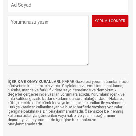
İÇERİK VE ONAY KURALLARI:
KARAR Gazetesi yorum sütunları ifade
hürriyetinin kullanımı için vardır. Sayfalarımız, temel insan haklarına,
hukuka, inanca ve farklı fikirlere saygı temelinde ve demokratik
değerler çerçevesinde yazılan yorumlara açıktır. Yorumların içerik ve
imla kalitesi gazete kadar okurların da sorumluluğundadır. Hakaret,
küfür, rencide edici cümleler veya imalar, imla kuralları ile yazılmamış,
Türkçe karakter kullanılmayan ve büyük harflerle yazılmış yorumlar
içeriğine bakılmaksızın onaylanmamaktadır. Özensizce belirlenmiş
kullanıcı adlarıyla gönderilen veya haber ve yazının bağlamının
dışında yazılan yorumlar da içeriğine bakılmaksızın
onaylanmamaktadır.