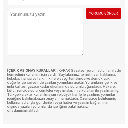
İÇERİK VE ONAY KURALLARI:
KARAR Gazetesi yorum sütunları ifade
hürriyetinin kullanımı için vardır. Sayfalarımız, temel insan haklarına,
hukuka, inanca ve farklı fikirlere saygı temelinde ve demokratik
değerler çerçevesinde yazılan yorumlara açıktır. Yorumların içerik ve
imla kalitesi gazete kadar okurların da sorumluluğundadır. Hakaret,
küfür, rencide edici cümleler veya imalar, imla kuralları ile yazılmamış,
Türkçe karakter kullanılmayan ve büyük harflerle yazılmış yorumlar
içeriğine bakılmaksızın onaylanmamaktadır. Özensizce belirlenmiş
kullanıcı adlarıyla gönderilen veya haber ve yazının bağlamının
dışında yazılan yorumlar da içeriğine bakılmaksızın
onaylanmamaktadır.