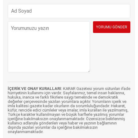
İÇERİK VE ONAY KURALLARI:
KARAR Gazetesi yorum sütunları ifade
hürriyetinin kullanımı için vardır. Sayfalarımız, temel insan haklarına,
hukuka, inanca ve farklı fikirlere saygı temelinde ve demokratik
değerler çerçevesinde yazılan yorumlara açıktır. Yorumların içerik ve
imla kalitesi gazete kadar okurların da sorumluluğundadır. Hakaret,
küfür, rencide edici cümleler veya imalar, imla kuralları ile yazılmamış,
Türkçe karakter kullanılmayan ve büyük harflerle yazılmış yorumlar
içeriğine bakılmaksızın onaylanmamaktadır. Özensizce belirlenmiş
kullanıcı adlarıyla gönderilen veya haber ve yazının bağlamının
dışında yazılan yorumlar da içeriğine bakılmaksızın
onaylanmamaktadır.