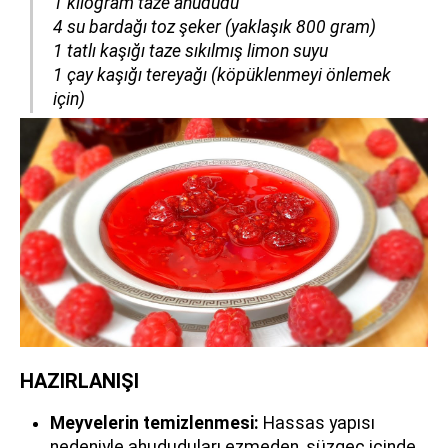
​​​​​​​1 kilogram taze ahududu
4 su bardağı toz şeker (yaklaşık 800 gram)
1 tatlı kaşığı taze sıkılmış limon suyu
1 çay kaşığı tereyağı (köpüklenmeyi önlemek
için)
HAZIRLANIŞI
Meyvelerin temizlenmesi:
Hassas yapısı
nedeniyle ahududuları ezmeden, süzgeç içinde