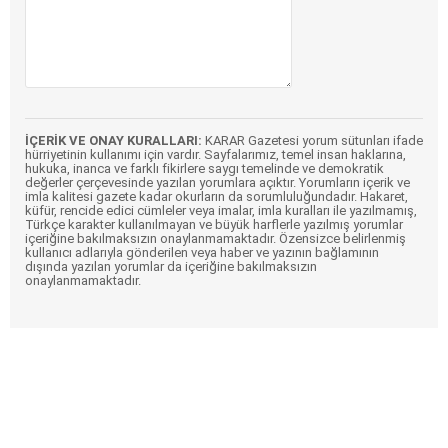
İÇERİK VE ONAY KURALLARI:
KARAR Gazetesi yorum sütunları ifade
hürriyetinin kullanımı için vardır. Sayfalarımız, temel insan haklarına,
hukuka, inanca ve farklı fikirlere saygı temelinde ve demokratik
değerler çerçevesinde yazılan yorumlara açıktır. Yorumların içerik ve
imla kalitesi gazete kadar okurların da sorumluluğundadır. Hakaret,
küfür, rencide edici cümleler veya imalar, imla kuralları ile yazılmamış,
Türkçe karakter kullanılmayan ve büyük harflerle yazılmış yorumlar
içeriğine bakılmaksızın onaylanmamaktadır. Özensizce belirlenmiş
kullanıcı adlarıyla gönderilen veya haber ve yazının bağlamının
dışında yazılan yorumlar da içeriğine bakılmaksızın
onaylanmamaktadır.