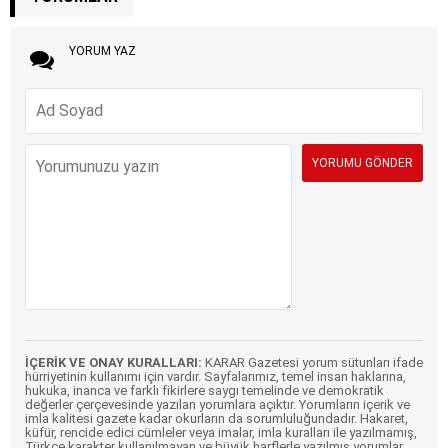
YORUM YAZ
İÇERİK VE ONAY KURALLARI:
KARAR Gazetesi yorum sütunları ifade
hürriyetinin kullanımı için vardır. Sayfalarımız, temel insan haklarına,
hukuka, inanca ve farklı fikirlere saygı temelinde ve demokratik
değerler çerçevesinde yazılan yorumlara açıktır. Yorumların içerik ve
imla kalitesi gazete kadar okurların da sorumluluğundadır. Hakaret,
küfür, rencide edici cümleler veya imalar, imla kuralları ile yazılmamış,
Türkçe karakter kullanılmayan ve büyük harflerle yazılmış yorumlar