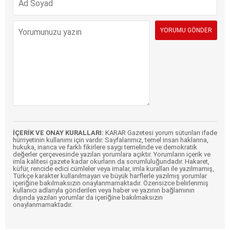
İÇERİK VE ONAY KURALLARI:
KARAR Gazetesi yorum sütunları ifade
hürriyetinin kullanımı için vardır. Sayfalarımız, temel insan haklarına,
hukuka, inanca ve farklı fikirlere saygı temelinde ve demokratik
değerler çerçevesinde yazılan yorumlara açıktır. Yorumların içerik ve
imla kalitesi gazete kadar okurların da sorumluluğundadır. Hakaret,
küfür, rencide edici cümleler veya imalar, imla kuralları ile yazılmamış,
Türkçe karakter kullanılmayan ve büyük harflerle yazılmış yorumlar
içeriğine bakılmaksızın onaylanmamaktadır. Özensizce belirlenmiş
kullanıcı adlarıyla gönderilen veya haber ve yazının bağlamının
dışında yazılan yorumlar da içeriğine bakılmaksızın
onaylanmamaktadır.