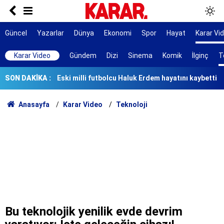
'Özgürlüğümüz için çerçeve yasaya gerek yok'
Toplarken eziyet, soyarken çile çektiriyor!
Güncel
Yazarlar
Dünya
Ekonomi
Spor
Hayat
Karar Vi
Eski milli futbolcu Haluk Erdem hayatını kaybetti
Karar Video
Gündem
Dizi
Sinema
Komik
İlginç
T
SON DAKİKA :
Yılda 700 ton ürün alınıyor!
193.390 tonluk hasat başladı!
Anasayfa
Karar Video
Teknoloji
Dünya nüfusunun yüzde 6’sı tehdit altında
Okullara 60 binden fazla güvenlik ve temizlik
personeli alınacak
'Ne yapacaksın, dövecek misin?'
Sahte ekspertizle 687 kişiye Türk vatandaşlığı
kazandırmışlar
Bu teknolojik yenilik evde devrim