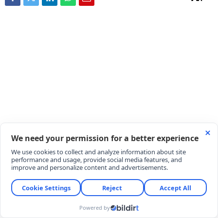
Gaziantep’in tescilli lezzet hazinesinden çıkan ve
yöre halkının "pirpirim" olarak adlandırdığı yabani
semizotu ile hazırlanan Pirpirim Aşı, besleyiciliği ve
lezzetiyle mutfakların vazgeçilmezi olmaya devam
ediyor. Mercimek, nohut ve bulgurun ekşi sosla